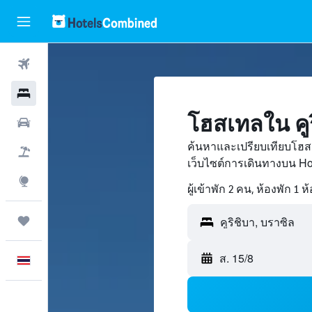
ตั๋วเครื่องบิน
โรงแรม
โฮสเทลใน คูร
รถเช่า
ค้นหาและเปรียบเทียบโฮสเ
เที่ยวบิน+โรงแรม
เว็บไซต์การเดินทางบน H
สำรวจ
ผู้เข้าพัก 2 คน, ห้องพัก 1 ห
ทริป
ส. 15/8
ภาษาไทย