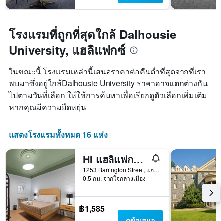
โรงแรมที่ถูกที่สุดใกล้ Dalhousie
University, แฮลิแฟกซ์
ในขณะนี้ โรงแรมเหล่านี้เสนอราคาต่อคืนต่ำที่สุดจากที่เรา
พบมาซึ่งอยู่ใกล้Dalhousie University ราคาอาจแตกต่างกัน
ไปตามวันที่เลือก ให้ใช้การค้นหาเพื่อเรียกดูตัวเลือกเพิ่มเติม
หากคุณมีความยืดหยุ่น
แสดงโรงแรมทั้งหมด 16 แห่ง
HI แฮลิแฟกซ์ เฮอริเทจ เฮาส์ - โฮสเทล
1253 Barrington Street, แฮลิแฟกซ์, NS, แคนาดา
0.5 กม. จากใจกลางเมือง
฿1,585
ดูข้อเสนอ