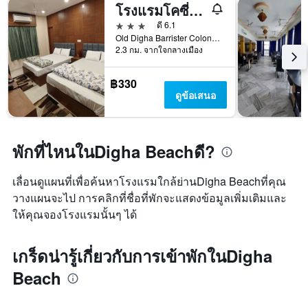
โรงแรมโคซี่อินน์
3 ดาว
ดี 6.1
Old Digha Barrister Colony Rd, Digha, อินเดีย
2.3 กม. จากใจกลางเมือง
฿330
ดูข้อเสนอ
พักที่ไหนในDigha Beachดี?
เลื่อนดูแผนที่เพื่อค้นหาโรงแรมใกล้ย่านDigha Beachที่คุณ
วางแผนจะไป การคลิกที่ชื่อที่พักจะแสดงข้อมูลเพิ่มเติมและ
ให้คุณจองโรงแรมนั้นๆ ได้
เกร็ดน่ารู้เกี่ยวกับการเข้าพักในDigha
Beach