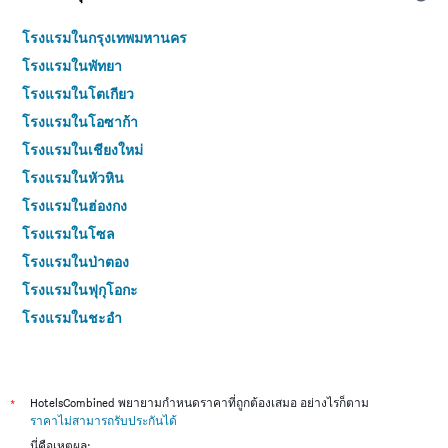
โรงแรมในกรุงเทพมหานคร
โรงแรมในพัทยา
โรงแรมในโตเกียว
โรงแรมในโอซาก้า
โรงแรมในเชียงใหม่
โรงแรมในหัวหิน
โรงแรมในฮ่องกง
โรงแรมในโซล
โรงแรมในป่าตอง
โรงแรมในฟุกุโอกะ
โรงแรมในชะอำ
โรงแรมในกระบี่
โรงแรมในซัปโปโร
โรงแรมในเกาะสมุย
*
HotelsCombined พยายามกำหนดราคาที่ถูกต้องเสมอ อย่างไรก็ตาม
ราคาไม่สามารถรับประกันได้
โรงแรมในเซี่ยงไฮ้
นี่คือเหตุผล: