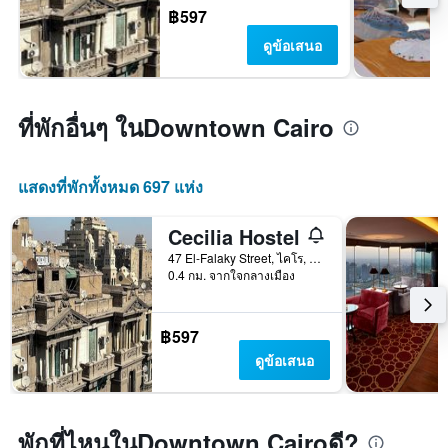
฿597
ดูข้อเสนอ
ที่พักอื่นๆ ในDowntown Cairo
แสดงที่พักทั้งหมด 697 แห่ง
Cecilia Hostel
47 El-Falaky Street, ไคโร, อียิปต์
0.4 กม. จากใจกลางเมือง
฿597
ดูข้อเสนอ
พักที่ไหนในDowntown Cairoดี?