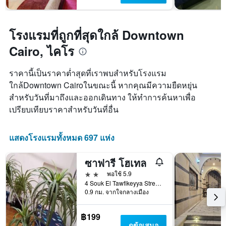
โรงแรมที่ถูกที่สุดใกล้ Downtown
Cairo, ไคโร
ราคานี้เป็นราคาต่ำสุดที่เราพบสำหรับโรงแรม
ใกล้Downtown Cairoในขณะนี้ หากคุณมีความยืดหยุ่น
สำหรับวันที่มาถึงและออกเดินทาง ให้ทำการค้นหาเพื่อ
เปรียบเทียบราคาสำหรับวันที่อื่น
แสดงโรงแรมทั้งหมด 697 แห่ง
ซาฟารี โฮเทล
2 ดาว
พอใช้ 5.9
4 Souk El Tawfikeyya Street, Cairo, ไคโร, อียิปต์
0.9 กม. จากใจกลางเมือง
฿199
ดูข้อเสนอ