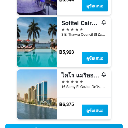
ดูข้อเสนอ
Sofitel Cairo Nile El Gezirah
5 ดาว
3 El Thawra Council St Zamalek, ไคโร, อียิปต์
฿5,923
ดูข้อเสนอ
ไคโร แมริออท โรงแรม
5 ดาว
16 Saray El Gezira, ไคโร, อียิปต์
฿6,375
ดูข้อเสนอ