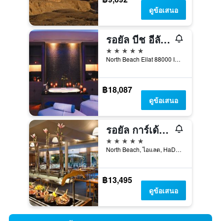
ดูข้อเสนอ
รอยัล บีช อีลัต โดยอีสรอเทลเอ็กซ์คลูซีฟ
5 ดาว
North Beach Eilat 88000 IL, ไอแลต, HaDarom (Southern), อิสราเอล
฿18,087
ดูข้อเสนอ
รอยัล การ์เด้น โดยคอลเลกชันของอีสรอเทล
5 ดาว
North Beach, ไอแลต, HaDarom (Southern), อิสราเอล
฿13,495
ดูข้อเสนอ