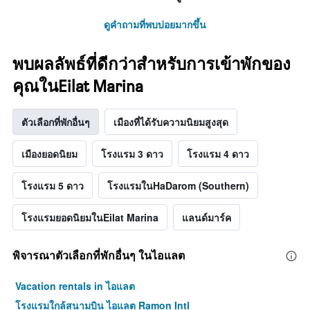
ดูคำถามที่พบบ่อยมากขึ้น
พบผลลัพธ์ที่ดีกว่าสำหรับการเข้าพักของ
คุณในEilat Marina
ตัวเลือกที่พักอื่นๆ
เมืองที่ได้รับความนิยมสูงสุด
เมืองยอดนิยม
โรงแรม 3 ดาว
โรงแรม 4 ดาว
โรงแรม 5 ดาว
โรงแรมในHaDarom (Southern)
โรงแรมยอดนิยมในEilat Marina
แลนด์มาร์ค
พิจารณาตัวเลือกที่พักอื่นๆ ในไอแลต
Vacation rentals in ไอแลต
โรงแรมใกล้สนามบิน ไอแลต Ramon Intl