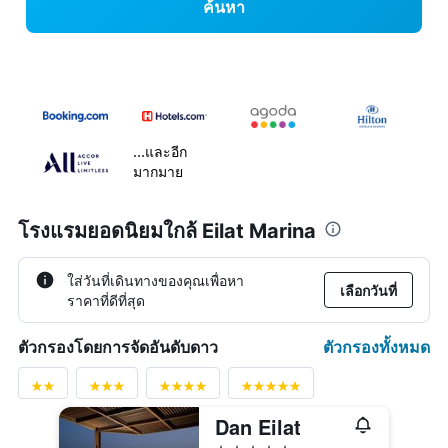
ค้นหา
...และอีก
มากมาย
โรงแรมยอดนิยมใกล้ Eilat Marina
ใส่วันที่เดินทางของคุณเพื่อหา
เลือกวันที่
ราคาที่ดีที่สุด
ตัวกรองทั้งหมด
ตัวกรองโดยการจัดอันดับดาว
Dan Eilat
5 ดาว