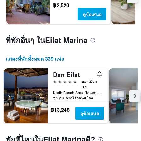
฿2,520
ดูข้อเสนอ
ที่พักอื่นๆ ในEilat Marina
แสดงที่พักทั้งหมด 339 แห่ง
Dan Eilat
5 ดาว
ยอดเยี่ยม
8.9
North Beach Area, ไอแลต, HaDarom (Southern), อิสราเอล
2.1 กม. จากใจกลางเมือง
฿13,248
ดูข้อเสนอ
พักที่ไหนในEilat Marinaดี?