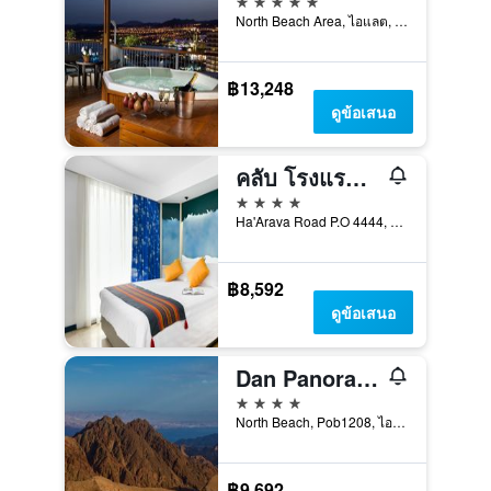
North Beach Area, ไอแลต, HaDarom (Southern), อิสราเอล
฿13,248
ดูข้อเสนอ
คลับ โรงแรม อีลาท
4 ดาว
Ha'Arava Road P.O 4444, ไอแลต, HaDarom (Southern), อิสราเอล
฿8,592
ดูข้อเสนอ
Dan Panorama Eilat
4 ดาว
North Beach, Pob1208, ไอแลต, HaDarom (Southern), อิสราเอล
฿9,692