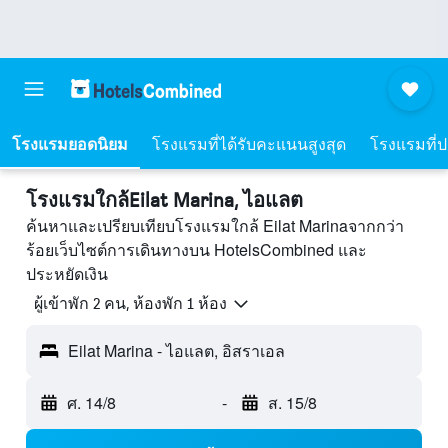
โรงแรมยอดนิยม
โรงแรมที่ได้รับคะแนนสูงสุด
โรงแรมที่ปร
โรงแรมใกล้Eilat Marina, ไอแลต
ค้นหาและเปรียบเทียบโรงแรมใกล้ Eilat Marinaจากกว่า
ร้อยเว็บไซต์การเดินทางบน HotelsCombined และ
ประหยัดเงิน
ผู้เข้าพัก 2 คน, ห้องพัก 1 ห้อง
Eilat Marina - ไอแลต, อิสราเอล
ศ. 14/8
-
ส. 15/8