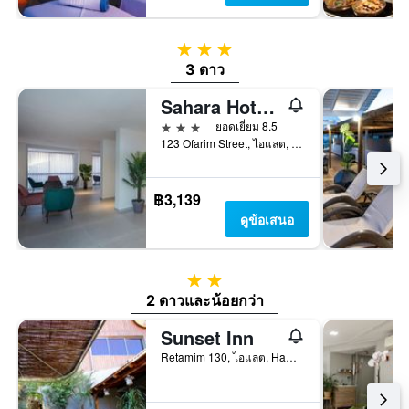
3 ดาว
3 ดาว
Sahara Hotel Eilat
3 ดาว
ยอดเยี่ยม 8.5
123 Ofarim Street, ไอแลต, HaDarom (Southern), อิสราเอล
฿3,139
ดูข้อเสนอ
2 ดาว
2 ดาวและน้อยกว่า
Sunset Inn
Retamim 130, ไอแลต, HaDarom (Southern), อิสราเอล