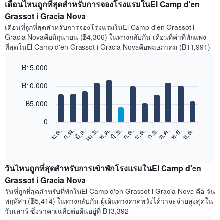
เดือนไหนถูกที่สุดสำหรับการจองโรงแรมในEl Camp d'en
Grassot i Gracia Nova
เดือนที่ถูกที่สุดสำหรับการจองโรงแรมในEl Camp d'en Grassot i
Gracia Novaคือมิถุนายน (฿4,306) ในทางกลับกัน เดือนที่ค่าที่พักแพง
ที่สุดในEl Camp d'en Grassot i Gracia Novaคือพฤษภาคม (฿11,991)
฿15,000
Bar
Chart
฿10,000
graphic.
chart
with
12
฿5,000
bars.
0
แผนภูมิ
ก.พ.
พ.ค.
ส.ค.
พ.ย.
มี.ค.
มิ.ย.
ก.ย.
ธ.ค.
ม.ค.
เม.ย.
ก.ค.
ต.ค.
ต่อ
End
of
ไป
interactive
นี้
chart
แสดง
วันไหนถูกที่สุดสำหรับการเข้าพักโรงแรมในEl Camp d'en
ราคา
Grassot i Gracia Nova
เฉลี่ย
วันที่ถูกที่สุดสำหรับที่พักในEl Camp d'en Grassot i Gracia Nova คือ วัน
ของ
พฤหัสฯ (฿5,414) ในทางกลับกัน ผู้เดินทางคาดหวังได้ว่าจะจ่ายสูงสุดใน
ห้อง
วันเสาร์ ซึ่งราคาเฉลี่ยต่อคืนอยู่ที่ ฿13,392
พัก