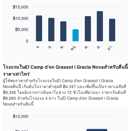
ใน
฿15,000
แต่ละ
เดือน
Bar
Chart
graphic.
฿10,000
แผนภูมิ
chart
with
มี
7
฿5,000
แกน
bars.
X
1
0
แผนภูมิ
แกน
จ.
พฤ.
อา.
พ.
ส.
อ.
ศ.
ต่อ
End
แสดง
of
ไป
เดือน
interactive
นี้
chart
แผนภูมิ
แสดง
โรงแรมในEl Camp d'en Grassot i Gracia Novaสำหรับคืนนี้
มี
ราคา
ราคาเท่าไหร่
แกน
เฉลี่ย
Y
ผู้ใช้พบราคาสำหรับโรงแรมในEl Camp d'en Grassot i Gracia
ของ
1
Novaคืนนี้ เริ่มต้นในราคาต่ำสุดที่ ฿4,347 และเพิ่มขึ้นเป็นราคาเฉลี่ยที่
ห้อง
แกน
฿9,346 โดยอิงจากการค้นหาในช่วง 72 ชั่วโมงที่ผ่านมา ราคาเริ่มต้นที่
พัก
แแส
฿8,885 สำหรับโรงแรม 4 ดาว ในEl Camp d'en Grassot i Gracia
ใน
ดง
Novaสำหรับคืนนี้
แต่ละ
ราคา
วัน
เฉลี่ย
ของ
฿12,000
ของ
สัปดาห์
Bar
Chart
ห้อง
แผนภูมิ
graphic.
chart
พัก