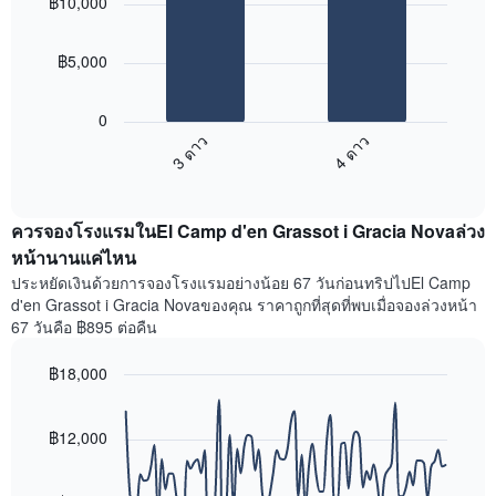
฿10,000
with
มา
2
โดย
bars.
รวบรวม
฿5,000
ตาม
แผนภูมิ
ระดับ
ต่อ
ดาว
0
ไป
แผนภูมิ
3 ดาว
4 ดาว
นี้
มี
End
แสดง
แกน
of
ราคา
interactive
X
เฉลี่ย
chart
1
ควรจองโรงแรมในEl Camp d'en Grassot i Gracia Novaล่วง
ของ
แกน
ห้อง
หน้านานแค่ไหน
แสดง
พัก
หมวด
ประหยัดเงินด้วยการจองโรงแรมอย่างน้อย 67 วันก่อนทริปไปEl Camp
ใน
หมู่
d'en Grassot i Gracia Novaของคุณ ราคาถูกที่สุดที่พบเมื่อจองล่วงหน้า
สุด
โรงแรม
67 วันคือ ฿895 ต่อคืน
สัปดาห์
ตาม
นี้
จำนวน
฿18,000
ที่
ดาว
พบ
Line
Chart
แผนภูมิ
graphic.
chart
ใน
มี
with
฿12,000
ช่วง
แกน
90
3
data
Y
วัน
points.
1