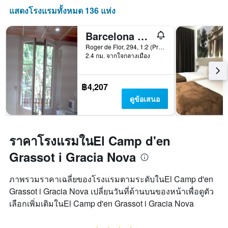
1
Y
แสดงโรงแรมทั้งหมด 136 แห่ง
แกน
1
แสดง
แกน
จำนวน
Barcelona Rooms 294
แสดง
วัน
ราคา
Roger de Flor, 294, 1:2 (Primera B), บาร์เซโลนา, สเปน
ก่อน
2.4 กม. จากใจกลางเมือง
เฉลี่ย
การ
ของ
เข้า
ห้อง
พัก
พัก
฿4,207
แผนภูมิ
ใน
มี
ดูข้อเสนอ
ช่วง
แกน
สุด
Y
สัปดาห์
1
นี้
แกน
ราคาโรงแรมในEl Camp d'en
ที่
แแส
พบ
Grassot i Gracia Nova
ดง
ใน
ราคา
ช่วง
เฉลี่ย
ภาพรวมราคาเฉลี่ยของโรงแรมตามระดับในEl Camp d'en
3
ของ
Grassot i Gracia Nova เปลี่ยนวันที่ด้านบนของหน้าเพื่อดูตัว
วัน
ห้อง
ที่
เลือกเพิ่มเติมในEl Camp d'en Grassot i Gracia Nova
พัก
ผ่าน
มา