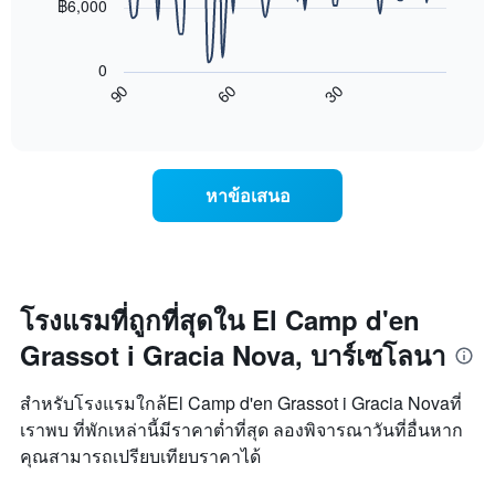
฿6,000
ที่
แกน
ผ่าน
แผนภูมิ
แสดง
มา
ต่อ
ราคา
0
โดย
ไป
เฉลี่ย
90
60
30
รวบรวม
นี้
End
ของ
ตาม
of
แสดง
ห้อง
interactive
ระดับ
การ
พัก
chart
ดาว
เปลี่ยนแปลง
คืน
แผนภูมิ
ของ
นี้
หาข้อเสนอ
มี
ราคา
ซึ่ง
แกน
ห้อง
พบใน
X
พัก
3
1
เมื่อ
วัน
แกน
ใกล้
ที่
แสดง
ถึง
ผ่าน
โรงแรมที่ถูกที่สุดใน El Camp d'en
หมวด
วัน
มา
หมู่
Grassot i Gracia Nova, บาร์เซโลนา
ที่
โรงแรม
เข้า
ตาม
พัก
สำหรับโรงแรมใกล้El Camp d'en Grassot i Gracia Novaที่
จำนวน
แผนภูมิ
เราพบ ที่พักเหล่านี้มีราคาต่ำที่สุด ลองพิจารณาวันที่อื่นหาก
ดาว
มี
แผนภูมิ
คุณสามารถเปรียบเทียบราคาได้
แกน
มี
X
แกน