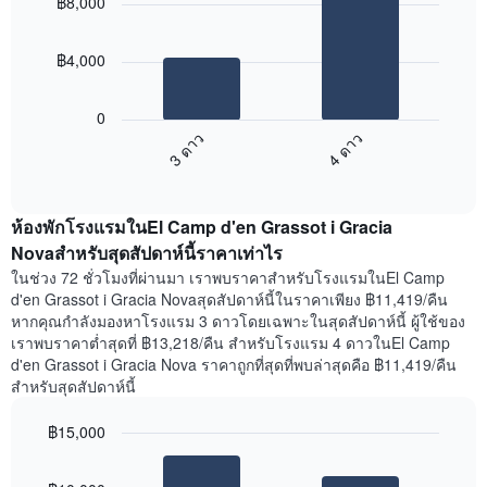
฿8,000
with
มี
2
แกน
bars.
X
฿4,000
1
แผนภูมิ
แกน
ต่อ
แสดง
0
ไป
วัน
3 ดาว
4 ดาว
นี้
ของ
End
แสดง
สัปดาห์
of
ราคา
แผนภูมิ
interactive
เฉลี่ย
chart
มี
ห้องพักโรงแรมในEl Camp d'en Grassot i Gracia
ของ
แกน
ห้อง
Novaสำหรับสุดสัปดาห์นี้ราคาเท่าไร
Y
พัก
1
ในช่วง 72 ชั่วโมงที่ผ่านมา เราพบราคาสำหรับโรงแรมในEl Camp
คืน
แกน
d'en Grassot i Gracia Novaสุดสัปดาห์นี้ในราคาเพียง ฿11,419/คืน
นี้
แแส
หากคุณกำลังมองหาโรงแรม 3 ดาวโดยเฉพาะในสุดสัปดาห์นี้ ผู้ใช้ของ
ที่
ดง
เราพบราคาต่ำสุดที่ ฿13,218/คืน สำหรับโรงแรม 4 ดาวในEl Camp
พบ
ราคา
d'en Grassot i Gracia Nova ราคาถูกที่สุดที่พบล่าสุดคือ ฿11,419/คืน
ใน
เฉลี่ย
สำหรับสุดสัปดาห์นี้
ช่วง
ของ
3
ห้อง
฿15,000
วัน
พัก
ที่
Bar
Chart
graphic.
ผ่าน
chart