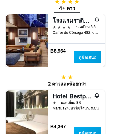
4 ดาว
4+ ดาว
โรงแรมราดิสัน บลู 1882 บาร์เซโลนา ซากราดา ฟามิเลีย
4 ดาว
ยอดเยี่ยม 8.8
Carrer de Còrsega 482, บาร์เซโลนา, สเปน
฿8,964
ดูข้อเสนอ
2 ดาว
2 ดาวและน้อยกว่า
Hotel Bestprice Gracia
1 ดาว
ยอดเยี่ยม 8.6
Martí, 124, บาร์เซโลนา, สเปน
฿4,367
ดูข้อเสนอ