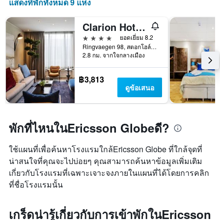
แสดงที่พักทั้งหมด 9 แห่ง
Clarion Hotel Stockholm
4 ดาว
ยอดเยี่ยม 8.2
Ringvaegen 98, สตอกโฮล์ม, สตอกโฮล์ม, สวีเดน
2.8 กม. จากใจกลางเมือง
฿3,813
ดูข้อเสนอ
พักที่ไหนในEricsson Globeดี?
ใช้แผนที่เพื่อค้นหาโรงแรมใกล้Ericsson Globe ที่ใกล้จุดที่
น่าสนใจที่คุณจะไปบ่อยๆ คุณสามารถค้นหาข้อมูลเพิ่มเติม
เกี่ยวกับโรงแรมที่เฉพาะเจาะจงภายในแผนที่ได้โดยการคลิก
ที่ชื่อโรงแรมนั้น
เกร็ดน่ารู้เกี่ยวกับการเข้าพักในEricsson