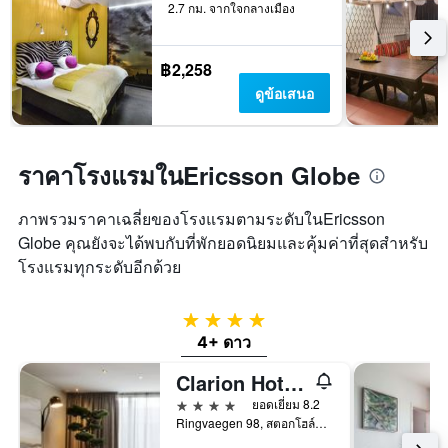
2.7 กม. จากใจกลางเมือง
฿2,258
ดูข้อเสนอ
ราคาโรงแรมในEricsson Globe
ภาพรวมราคาเฉลี่ยของโรงแรมตามระดับในEricsson
Globe คุณยังจะได้พบกับที่พักยอดนิยมและคุ้มค่าที่สุดสำหรับ
โรงแรมทุกระดับอีกด้วย
4 ดาว
4+ ดาว
Clarion Hotel Stockholm
4 ดาว
ยอดเยี่ยม 8.2
Ringvaegen 98, สตอกโฮล์ม, สตอกโฮล์ม, สวีเดน