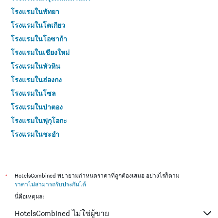
โรงแรมในพัทยา
โรงแรมในโตเกียว
โรงแรมในโอซาก้า
โรงแรมในเชียงใหม่
โรงแรมในหัวหิน
โรงแรมในฮ่องกง
โรงแรมในโซล
โรงแรมในป่าตอง
โรงแรมในฟุกุโอกะ
โรงแรมในชะอำ
โรงแรมในกระบี่
โรงแรมในซัปโปโร
โรงแรมในเกาะสมุย
*
HotelsCombined พยายามกำหนดราคาที่ถูกต้องเสมอ อย่างไรก็ตาม
ราคาไม่สามารถรับประกันได้
โรงแรมในเซี่ยงไฮ้
นี่คือเหตุผล:
โรงแรมในเกาะช้าง (ตราด)
HotelsCombined ไม่ใช่ผู้ขาย
โรงแรมในไทเป