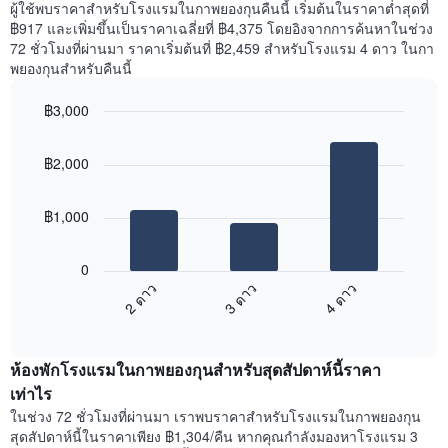
ราคา
ผู้ใช้พบราคาสำหรับโรงแรมในกาพยองกุนคืนนี้ เริ่มต้นในราคาต่ำสุดที่
มี
เฉลี่ย
฿917 และเพิ่มขึ้นเป็นราคาเฉลี่ยที่ ฿4,375 โดยอิงจากการค้นหาในช่วง
แกน
ของ
72 ชั่วโมงที่ผ่านมา ราคาเริ่มต้นที่ ฿2,459 สำหรับโรงแรม 4 ดาว ในกา
Y
ห้อง
พยองกุนสำหรับคืนนี้
1
พัก
แกน
ใน
แแส
฿3,000
แต่ละ
ดง
Bar
วัน
Chart
ราคา
graphic.
chart
ของ
฿2,000
with
เฉลี่ย
สัปดาห์
3
ของ
แผนภูมิ
bars.
ห้อง
มี
฿1,000
พัก
แกน
แผนภูมิ
X
ต่อ
1
0
ไป
แกน
2 ดาว
3 ดาว
4 ดาว
นี้
แสดง
End
แสดง
วัน
of
ราคา
interactive
ของ
เฉลี่ย
chart
สัปดาห์
ห้องพักโรงแรมในกาพยองกุนสำหรับสุดสัปดาห์นี้ราคา
ของ
แผนภูมิ
ห้อง
เท่าไร
มี
พัก
ในช่วง 72 ชั่วโมงที่ผ่านมา เราพบราคาสำหรับโรงแรมในกาพยองกุน
แกน
คืน
สุดสัปดาห์นี้ในราคาเพียง ฿1,304/คืน หากคุณกำลังมองหาโรงแรม 3
Y
นี้