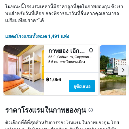
หมู่
พัก
มา
ในขณะนี้โรงแรมเหล่านี้มีราคาถูกที่สุดในกาพยองกุน ซึ่งเรา
โรงแรม
แผนภูมิ
ตาม
พบสำหรับวันที่เลือก ลองพิจารณาวันที่อื่นหากคุณสามารถ
มี
จำนวน
เปรียบเทียบราคาได้
แกน
ดาว
X
แผนภูมิ
1
มี
แสดงโรงแรมทั้งหมด 1,491 แห่ง
แกน
แกน
แสดง
Y
จำนวน
กาพยอง เอ้กเฮ้าส์
1
วัน
แกน
55-9, Gahwa-ro, Gapyeong-eup, กาพยองกุน, เกาหลีใต้
ก่อน
แสดง
5.6 กม. จากใจกลางเมือง
การ
ราคา
เข้า
เฉลี่ย
พัก
ของ
฿1,056
แผนภูมิ
ห้อง
มี
ดูข้อเสนอ
พัก
แกน
ใน
Y
ช่วง
1
สุด
แกน
ราคาโรงแรมในกาพยองกุน
สัปดาห์
แแส
นี้
ดง
ที่
ตัวเลือกที่ดีที่สุดสำหรับการจองโรงแรมในกาพยองกุน โดย
ราคา
พบ