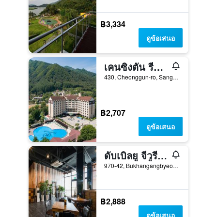
฿3,334
ดูข้อเสนอ
เคนซิงตัน รีสอร์ท กาพยอง
430, Cheonggun-ro, Sang-Myeon, กาพยองกุน, เกาหลีใต้
฿2,707
ดูข้อเสนอ
ดับเบิลยู จีวูรีสอร์ท
970-42, Bukhangangbyeon-ro Gapyeong-Eup, กาพยองกุน, เกาหลีใต้
฿2,888
ดูข้อเสนอ