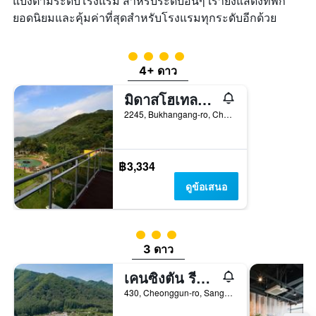
แบ่งตามระดับโรงแรม สำหรับระดับอื่นๆ เรายังแสดงที่พัก
เฉลี่ย
ใน
ของ
ยอดนิยมและคุ้มค่าที่สุดสำหรับโรงแรมทุกระดับอีกด้วย
ช่วง
ห้อง
3
พัก
วัน
ให้ 4 ดาว
ที่
4+ ดาว
ผ่าน
มา
มิดาสโฮเทลแอนด์รีสอร์ท
2245, Bukhangang-ro, Cheongpyeong-myeon, กาพยองกุน, เกาหลีใต้
฿3,334
ดูข้อเสนอ
ให้ 3 ดาว
3 ดาว
เคนซิงตัน รีสอร์ท กาพยอง
430, Cheonggun-ro, Sang-Myeon, กาพยองกุน, เกาหลีใต้