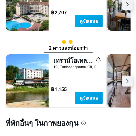
฿2,707
ดูข้อเสนอ
ให้ 2 ดาว
2 ดาวและน้อยกว่า
เทราม์โฮเทลแอนด์คอนโด
19, Eunhaengnamu-Gil, Cheongpyeong-Myeon, กาพยองกุน, เกาหลีใต้
฿1,155
ดูข้อเสนอ
ที่พักอื่นๆ ในกาพยองกุน