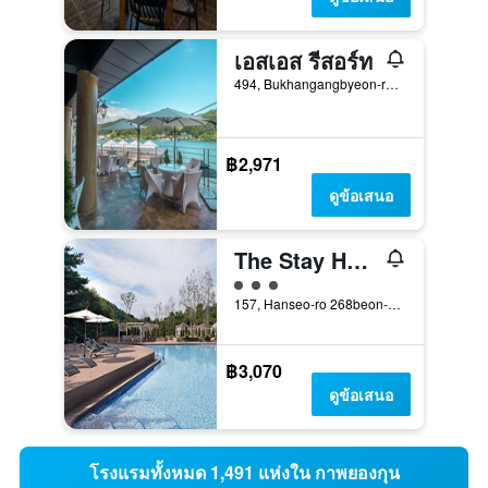
เอสเอส รีสอร์ท
494, Bukhangangbyeon-ro, กาพยองกุน, เกาหลีใต้
฿2,971
ดูข้อเสนอ
The Stay Healing Park
ให้ 3 ดาว
157, Hanseo-ro 268beon-gil, Seorak-myeon, กาพยองกุน, เกาหลีใต้
฿3,070
ดูข้อเสนอ
โรงแรมทั้งหมด 1,491 แห่งใน กาพยองกุน