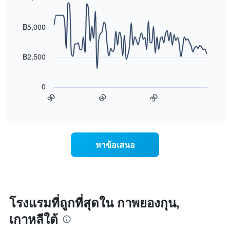
โรงแรม
นี้
Line
Chart
ตาม
graphic.
chart
ที่
จำนวน
with
฿5,000
พบ
ดาว
90
ใน
แผนภูมิ
data
ช่วง
points.
มี
฿2,500
3
แกน
วัน
แผนภูมิ
Y
ที่
ต่อ
1
ผ่าน
0
ไป
แกน
มา
60
30
90
นี้
แสดง
End
โดย
of
แสดง
ราคา
interactive
รวบรวม
การ
เฉลี่ย
chart
ตาม
เปลี่ยนแปลง
ของ
ระดับ
ของ
ห้อง
หาข้อเสนอ
ดาว
ราคา
พัก
แผนภูมิ
ห้อง
คืน
มี
พัก
นี้
แกน
เมื่อ
ซึ่ง
X
ใกล้
พบใน
1
ถึง
3
โรงแรมที่ถูกที่สุดใน กาพยองกุน,
แกน
วัน
วัน
แสดง
เกาหลีใต้
ที่
ที่
หมวด
เข้า
ผ่าน