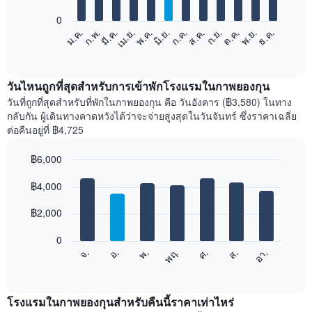
bars.
0
แผนภูมิ
ม.ค.
ก.พ.
มี.ค.
เม.ย.
พ.ค.
มิ.ย.
ก.ค.
ส.ค.
ก.ย.
ต.ค.
พ.ย.
ธ.ค.
ต่อ
End
of
ไป
interactive
นี้
chart
แสดง
วันไหนถูกที่สุดสำหรับการเข้าพักโรงแรมในกาพยองกุน
ราคา
วันที่ถูกที่สุดสำหรับที่พักในกาพยองกุน คือ วันอังคาร (฿3,580) ในทาง
เฉลี่ย
กลับกัน ผู้เดินทางคาดหวังได้ว่าจะจ่ายสูงสุดในวันจันทร์ ซึ่งราคาเฉลี่ย
ของ
ต่อคืนอยู่ที่ ฿4,725
ห้อง
พัก
฿6,000
ใน
Bar
แต่ละ
Chart
graphic.
฿4,000
chart
เดือน
with
แผนภูมิ
7
฿2,000
มี
bars.
แกน
0
X
แผนภูมิ
ศ.
พฤ.
พ.
อ.
จ.
อา.
ส.
1
ต่อ
End
แกน
of
ไป
interactive
แสดง
นี้
chart
เดือน
แสดง
โรงแรมในกาพยองกุนสำหรับคืนนี้ราคาเท่าไหร่
แผนภูมิ