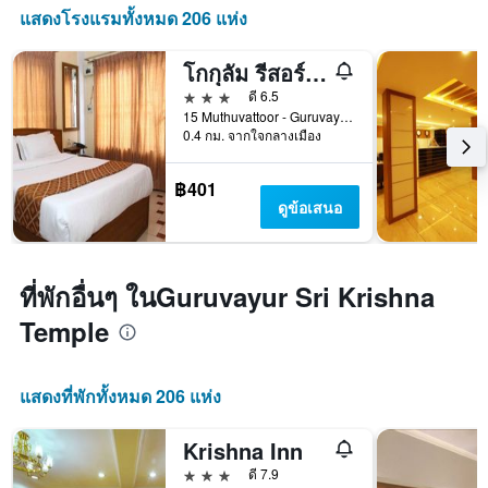
แสดงโรงแรมทั้งหมด 206 แห่ง
โกกุลัม รีสอร์ทส์ กุรูวายูร์
3 ดาว
ดี 6.5
15 Muthuvattoor - Guruvayur Rd, Guruvayoor, อินเดีย
0.4 กม. จากใจกลางเมือง
฿401
ดูข้อเสนอ
ที่พักอื่นๆ ในGuruvayur Sri Krishna
Temple
แสดงที่พักทั้งหมด 206 แห่ง
Krishna Inn
3 ดาว
ดี 7.9