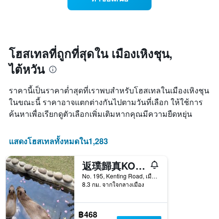
ราคา
แกน
ห้อง
X
พัก
1
เมื่อ
แกน
ใกล้
แสดง
ถึง
โฮสเทลที่ถูกที่สุดใน เมืองเหิงชุน,
หมวด
วัน
หมู่
ไต้หวัน
ที่
โรงแรม
เข้า
ตาม
พัก
ราคานี้เป็นราคาต่ำสุดที่เราพบสำหรับโฮสเทลในเมืองเหิงชุน
จำนวน
แผนภูมิ
ดาว
ในขณะนี้ ราคาอาจแตกต่างกันไปตามวันที่เลือก ให้ใช้การ
มี
แผนภูมิ
ค้นหาเพื่อเรียกดูตัวเลือกเพิ่มเติมหากคุณมีความยืดหยุ่น
แกน
มี
X
แกน
1
Y
แสดงโฮสเทลทั้งหมดใน1,283
แกน
1
แสดง
แกน
จำนวน
返璞歸真KO โฮสเทล 墾丁背包客棧
แสดง
วัน
ราคา
No. 195, Kenting Road, เมืองเหิงชุน, ไต้หวัน
ก่อน
เฉลี่ย
8.3 กม. จากใจกลางเมือง
การ
ของ
เข้า
ห้อง
พัก
พัก
฿468
แผนภูมิ