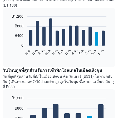
(฿1,136)
฿1,200
Bar
Chart
฿800
graphic.
chart
with
12
฿400
bars.
0
แผนภูมิ
ม.ค.
ก.พ.
มี.ค.
เม.ย.
พ.ค.
มิ.ย.
ก.ค.
ส.ค.
ก.ย.
ต.ค.
พ.ย.
ธ.ค.
ต่อ
End
of
ไป
interactive
นี้
chart
แสดง
วันไหนถูกที่สุดสำหรับการเข้าพักโฮสเทลในเมืองเหิงชุน
ราคา
วันที่ถูกที่สุดสำหรับที่พักในเมืองเหิงชุน คือ วันเสาร์ (฿531) ในทางกลับ
เฉลี่ย
กัน ผู้เดินทางคาดหวังได้ว่าจะจ่ายสูงสุดในวันพุธ ซึ่งราคาเฉลี่ยต่อคืนอยู่
ของ
ที่ ฿980
ห้อง
พัก
฿1,200
ใน
Bar
แต่ละ
Chart
graphic.
฿800
chart
เดือน
with
แผนภูมิ
7