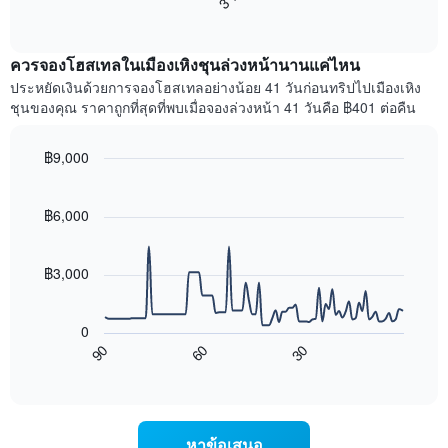
แสดง
End
แสดง
วัน
of
ราคา
interactive
ของ
เฉลี่ย
chart
สัปดาห์
ควรจองโฮสเทลในเมืองเหิงชุนล่วงหน้านานแค่ไหน
ของ
แผนภูมิ
ห้อง
ประหยัดเงินด้วยการจองโฮสเทลอย่างน้อย 41 วันก่อนทริปไปเมืองเหิง
มี
พัก
ชุนของคุณ ราคาถูกที่สุดที่พบเมื่อจองล่วงหน้า 41 วันคือ ฿401 ต่อคืน
แกน
คืน
Y
นี้
1
฿9,000
ที่
แกน
พบ
Line
Chart
แแส
graphic.
chart
ใน
ดง
with
฿6,000
ช่วง
ราคา
90
3
data
เฉลี่ย
วัน
points.
ของ
฿3,000
ที่
ห้อง
ผ่าน
แผนภูมิ
พัก
มา
ต่อ
โดย
0
ไป
รวบรวม
60
30
90
นี้
End
ตาม
of
แสดง
interactive
ระดับ
การ
chart
ดาว
เปลี่ยนแปลง
แผนภูมิ
ของ
หาข้อเสนอ
มี