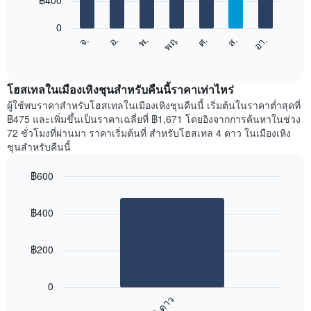
฿400
มี
bars.
แกน
0
X
แผนภูมิ
ศ.
พฤ.
พ.
อ.
จ.
อา.
ส.
1
ต่อ
End
แกน
of
ไป
interactive
แสดง
นี้
chart
เดือน
แสดง
โฮสเทลในเมืองเหิงชุนสำหรับคืนนี้ราคาเท่าไหร่
แผนภูมิ
ราคา
ผู้ใช้พบราคาสำหรับโฮสเทลในเมืองเหิงชุนคืนนี้ เริ่มต้นในราคาต่ำสุดที่
มี
เฉลี่ย
฿475 และเพิ่มขึ้นเป็นราคาเฉลี่ยที่ ฿1,671 โดยอิงจากการค้นหาในช่วง
แกน
ของ
72 ชั่วโมงที่ผ่านมา ราคาเริ่มต้นที่ สำหรับโฮสเทล 4 ดาว ในเมืองเหิง
Y
ห้อง
ชุนสำหรับคืนนี้
1
พัก
แกน
ใน
แแส
฿600
แต่ละ
ดง
Bar
วัน
Chart
ราคา
graphic.
chart
ของ
฿400
with
เฉลี่ย
สัปดาห์
1
ของ
แผนภูมิ
bar.
ห้อง
มี
฿200
พัก
แกน
แผนภูมิ
X
ต่อ
1
0
ไป
แกน
3 ดาว
นี้