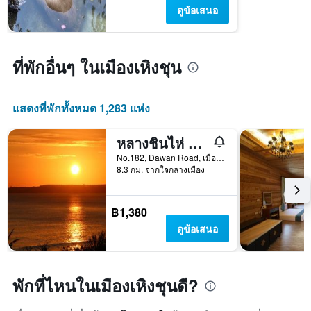
คืน
มี
ดูข้อเสนอ
นี้
แกน
ซึ่ง
Y
พบใน
1
3
แกน
ที่พักอื่นๆ ในเมืองเหิงชุน
วัน
แแส
ที่
ดง
ผ่าน
ราคา
แสดงที่พักทั้งหมด 1,283 แห่ง
มา
เฉลี่ย
ของ
หลางชินไห่ อินน์
ห้อง
พัก
No.182, Dawan Road, เมืองเหิงชุน, ไต้หวัน
8.3 กม. จากใจกลางเมือง
฿1,380
ดูข้อเสนอ
พักที่ไหนในเมืองเหิงชุนดี?