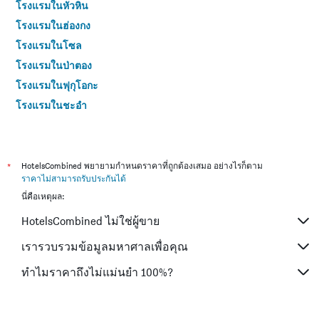
โรงแรมในหัวหิน
โรงแรมในฮ่องกง
โรงแรมในโซล
โรงแรมในป่าตอง
โรงแรมในฟุกุโอกะ
โรงแรมในชะอำ
โรงแรมในกระบี่
โรงแรมในซัปโปโร
โรงแรมในเกาะสมุย
*
HotelsCombined พยายามกำหนดราคาที่ถูกต้องเสมอ อย่างไรก็ตาม
ราคาไม่สามารถรับประกันได้
โรงแรมในเซี่ยงไฮ้
นี่คือเหตุผล:
โรงแรมในเกาะช้าง (ตราด)
HotelsCombined ไม่ใช่ผู้ขาย
โรงแรมในไทเป
โรงแรมในหาดใหญ่
เรารวบรวมข้อมูลมหาศาลเพื่อคุณ
โรงแรมในชลบุรี
ทำไมราคาถึงไม่แม่นยำ 100%?
โรงแรมในภูเก็ต
โรงแรมในระยอง