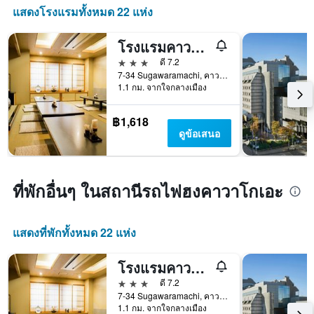
แสดงโรงแรมทั้งหมด 22 แห่ง
โรงแรมคาวาโกเอะ ไดอิจิ
3 ดาว
ดี 7.2
7-34 Sugawaramachi, คาวะโกเอะ, ญี่ปุ่น
1.1 กม. จากใจกลางเมือง
฿1,618
ดูข้อเสนอ
ที่พักอื่นๆ ในสถานีรถไฟฮงคาวาโกเอะ
แสดงที่พักทั้งหมด 22 แห่ง
โรงแรมคาวาโกเอะ ไดอิจิ
3 ดาว
ดี 7.2
7-34 Sugawaramachi, คาวะโกเอะ, ญี่ปุ่น
1.1 กม. จากใจกลางเมือง