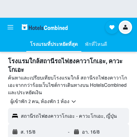
โรงแรมที่ประหยัดที่สุด
พักที่ไหนดี
โรงแรมใกล้สถานีรถไฟฮงคาวาโกเอะ, คาวะ
โกเอะ
ค้นหาและเปรียบเทียบโรงแรมใกล้ สถานีรถไฟฮงคาวาโก
เอะจากกว่าร้อยเว็บไซต์การเดินทางบน HotelsCombined
และประหยัดเงิน
ผู้เข้าพัก 2 คน, ห้องพัก 1 ห้อง
สถานีรถไฟฮงคาวาโกเอะ - คาวะโกเอะ, ญี่ปุ่น
ส. 15/8
-
อา. 16/8