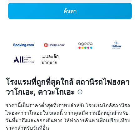
ค้นหา
...และอีก
มากมาย
โรงแรมที่ถูกที่สุดใกล้ สถานีรถไฟฮงคา
วาโกเอะ, คาวะโกเอะ
ราคานี้เป็นราคาต่ำสุดที่เราพบสำหรับโรงแรมใกล้สถานีรถ
ไฟฮงคาวาโกเอะในขณะนี้ หากคุณมีความยืดหยุ่นสำหรับ
วันที่มาถึงและออกเดินทาง ให้ทำการค้นหาเพื่อเปรียบเทียบ
ราคาสำหรับวันที่อื่น