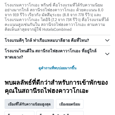
โรงแรมคาวาโกเอะ พรินซ์ คือโรงแรมที่ได้รับความนิยม
อย่างมากใกล้ สถานีรถไฟฮงคาวาโกเอะ ด้วยคะแนน 8.0
จาก 919 รีวิว เรียวกัง มัตสึมุระยะ (8.8 จาก 778 รีวิว) และ
โรงแรมคาวาโกเอะ ไดอิจิ (7.2 จาก 734 รีวิว) คือโรงแรมที่ได้
คะแนนสูงเช่นกันใน สถานีรถไฟฮงคาวาโกเอะ ตามความ
คิดเห็นล่าสุดจากผู้ใช้ HotelsCombined
โรงแรมดีๆ ใกล้ ท่าเรือแหลมบาลีฮาย คือที่ไหน?
โรงแรมไหนดีใน สถานีรถไฟฮงคาวาโกเอะ ที่อยู่ใกล้
หาดเฉวง?
ดูคำถามที่พบบ่อยมากขึ้น
พบผลลัพธ์ที่ดีกว่าสำหรับการเข้าพักของ
คุณในสถานีรถไฟฮงคาวาโกเอะ
เมืองที่ได้รับความนิยมสูงสุด
เมืองยอดนิยม