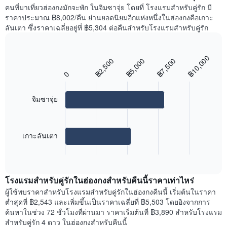
ราคา
แผนภูมิ
คนที่มาเที่ยวฮ่องกงมักจะพัก ในจิมซาจุ่ย โดยที่ โรงแรมสำหรับคู่รัก มี
แกน
เฉลี่ย
มี
ราคาประมาณ ฿8,002/คืน ย่านยอดนิยมอีกแห่งหนึ่งในฮ่องกงคือเกาะ
Y
ของ
แกน
1
ลันเตา ซึ่งราคาเฉลี่ยอยู่ที่ ฿5,304 ต่อคืนสำหรับโรงแรมสำหรับคู่รัก
ห้อง
Y
แกน
พัก
1
แแส
ใน
แกน
ดง
฿10,000
฿2,500
฿5,000
฿7,500
Bar
แต่ละ
Chart
แสดง
ราคา
graphic.
chart
วัน
ราคา
0
เฉลี่ย
with
ของ
เฉลี่ย
ของ
2
สัปดาห์
ของ
bars.
ห้อง
จิมซาจุ่ย
แผนภูมิ
ห้อง
พัก
มี
พัก
แผนภูมิ
แกน
คู่
ต่อ
X
ใน
ไป
เกาะลันเตา
1
ช่วง
นี้
แกน
3
End
แสดง
of
แสดง
วัน
ราคา
interactive
วัน
ที่
เฉลี่ย
chart
ของ
ผ่าน
โรงแรมสำหรับคู่รักในฮ่องกงสำหรับคืนนี้ราคาเท่าไหร่
ของ
สัปดาห์
มา
ห้อง
ผู้ใช้พบราคาสำหรับโรงแรมสำหรับคู่รักในฮ่องกงคืนนี้ เริ่มต้นในราคา
แผนภูมิ
พัก
ต่ำสุดที่ ฿2,543 และเพิ่มขึ้นเป็นราคาเฉลี่ยที่ ฿5,503 โดยอิงจากการ
มี
ใน
ค้นหาในช่วง 72 ชั่วโมงที่ผ่านมา ราคาเริ่มต้นที่ ฿3,890 สำหรับโรงแรม
แกน
ย่าน
สำหรับคู่รัก 4 ดาว ในฮ่องกงสำหรับคืนนี้
Y