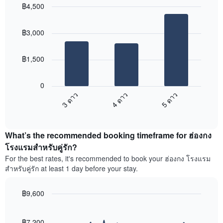
แสดง
฿4,500
3
ย่าน
วัน
Bar
Chart
ที่
graphic.
chart
ที่
฿3,000
ได้
with
ผ่าน
3
รับ
มา
bars.
ความ
โดย
฿1,500
นิยม
รวบรวม
แผนภูมิ
สูงสุด
ตาม
ต่อ
ระดับ
0
ไป
ดาว
3 ดาว
4 ดาว
5 ดาว
นี้
แผนภูมิ
End
แสดง
มี
of
ราคา
interactive
แกน
เฉลี่ย
chart
X
What’s the recommended booking timeframe for ฮ่องกง
ของ
1
ห้อง
โรงแรมสำหรับคู่รัก?
แกน
พัก
For the best rates, it's recommended to book your ฮ่องกง โรงแรม
แสดง
ใน
หมวด
สำหรับคู่รัก at least 1 day before your stay.
สุด
หมู่
สัปดาห์
โรงแรม
นี้
฿9,600
ตาม
ที่
Line
จำนวน
Chart
พบ
graphic.
chart
ดาว
ใน
with
฿7,200