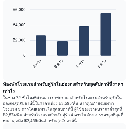
ที่
1
ได้
฿6,000
แกน
รับ
แแส
Bar
Chart
ความ
graphic.
chart
ดง
นิยม
฿4,000
with
ราคา
สูงสุด
4
เฉลี่ย
แผนภูมิ
bars.
ของ
มี
฿2,000
ห้อง
แกน
แผนภูมิ
พัก
X
ต่อ
0
1
ไป
2 ดาว
3 ดาว
4 ดาว
5 ดาว
แกน
นี้
แสดง
End
แสดง
of
ราคา
ราคา
interactive
เฉลี่ย
เฉลี่ย
chart
ของ
ห้องพักโรงแรมสำหรับคู่รักในฮ่องกงสำหรับสุดสัปดาห์นี้ราคา
ของ
ห้อง
ห้อง
เท่าไร
พัก
พัก
ในช่วง 72 ชั่วโมงที่ผ่านมา เราพบราคาสำหรับโรงแรมสำหรับคู่รักใน
แผนภูมิ
คืน
ฮ่องกงสุดสัปดาห์นี้ในราคาเพียง ฿3,595/คืน หากคุณกำลังมองหา
มี
นี้
โรงแรม 3 ดาวโดยเฉพาะในสุดสัปดาห์นี้ ผู้ใช้ของเราพบราคาต่ำสุดที่
แกน
ที่
฿2,574/คืน สำหรับโรงแรมสำหรับคู่รัก 4 ดาวในฮ่องกง ราคาถูกที่สุดที่
Y
พบ
พบล่าสุดคือ ฿2,459/คืนสำหรับสุดสัปดาห์นี้
1
ใน
แกน
ช่วง