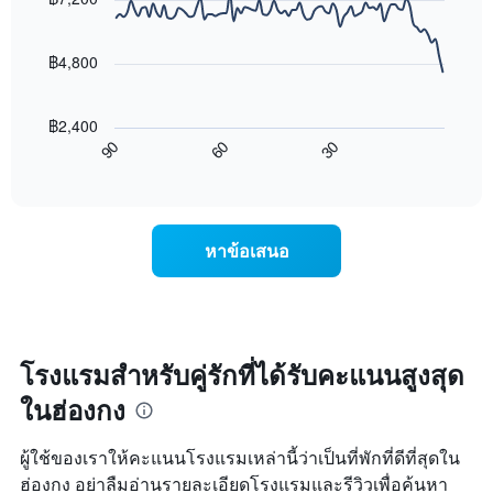
แผนภูมิ
90
ช่วง
มี
data
3
แกน
points.
วัน
฿4,800
Y
ที่
1
แผนภูมิ
ผ่าน
แกน
ต่อ
มา
฿2,400
แสดง
ไป
โดย
90
60
30
ราคา
นี้
End
รวบรวม
of
เฉลี่ย
แสดง
ตาม
interactive
ของ
การ
chart
ระดับ
ห้อง
เปลี่ยนแปลง
ดาว
พัก
ของ
แผนภูมิ
หาข้อเสนอ
คืน
ราคา
มี
นี้
ห้อง
แกน
ซึ่ง
พัก
X
พบใน
เมื่อ
1
3
ใกล้
แกน
วัน
ถึง
โรงแรมสำหรับคู่รักที่ได้รับคะแนนสูงสุด
แสดง
ที่
วัน
หมวด
ผ่าน
ในฮ่องกง
ที่
หมู่
มา
เข้า
โรงแรม
พัก
ตาม
ผู้ใช้ของเราให้คะแนนโรงแรมเหล่านี้ว่าเป็นที่พักที่ดีที่สุดใน
แผนภูมิ
จำนวน
ฮ่องกง อย่าลืมอ่านรายละเอียดโรงแรมและรีวิวเพื่อค้นหา
มี