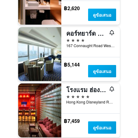
฿2,620
ดูข้อเสนอ
คอร์ทยาร์ด บาย แมริออท ฮ่องกง
4 ดาว
167 Connaught Road West, ฮ่องกง, ฮ่องกง
฿5,144
ดูข้อเสนอ
โรงแรม ฮ่องกง ดิสนีย์แลนด์
5 ดาว
Hong Kong Disneyland Resort, ฮ่องกง, ฮ่องกง
฿7,459
ดูข้อเสนอ