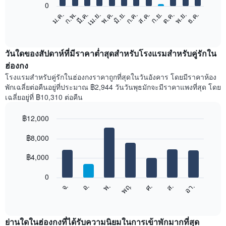
ที่
0
ผ่าน
แผนภูมิ
ก.พ.
พ.ค.
ส.ค.
พ.ย.
มี.ค.
มิ.ย.
ก.ย.
ธ.ค.
เม.ย.
ก.ค.
ต.ค.
ม.ค.
มา
ต่อ
End
ที่
of
ไป
interactive
รวม
นี้
chart
กัน
แสดง
วันใดของสัปดาห์ที่มีราคาต่ำสุดสำหรับโรงแรมสำหรับคู่รักใน
ตาม
ราคา
ฮ่องกง
การ
เฉลี่ย
โรงแรมสำหรับคู่รักในฮ่องกงราคาถูกที่สุดในวันอังคาร โดยมีราคาห้อง
จัด
ของ
พักเฉลี่ยต่อคืนอยู่ที่ประมาณ ฿2,944 วันวันพุธมักจะมีราคาแพงที่สุด โดย
อันดับ
ห้อง
ดาว
เฉลี่ยอยู่ที่ ฿10,310 ต่อคืน
พัก
แผนภูมิ
ใน
มี
฿12,000
แต่ละ
แกน
เดือน
Bar
Chart
X
graphic.
฿8,000
แผนภูมิ
chart
1
with
มี
แกน
7
฿4,000
แกน
bars.
แสดง
X
หมวด
1
0
แผนภูมิ
หมู่
แกน
จ.
พฤ.
อา.
พ.
ส.
อ.
ศ.
ต่อ
โรงแรม
End
แสดง
of
ไป
ตาม
เดือน
interactive
นี้
จำนวน
chart
แผนภูมิ
แสดง
ย่านใดในฮ่องกงที่ได้รับความนิยมในการเข้าพักมากที่สุด
ดาว
มี