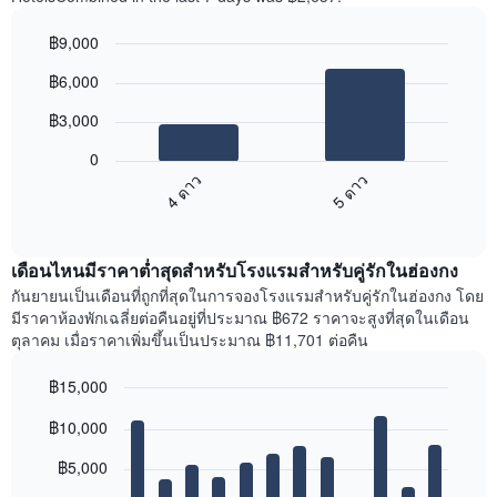
฿9,000
Bar
Chart
฿6,000
graphic.
chart
with
฿3,000
2
bars.
0
4 ดาว
5 ดาว
ตาราง
ต่อ
End
of
ไป
interactive
นี้
chart
แสดง
เดือนไหนมีราคาต่ำสุดสำหรับโรงแรมสำหรับคู่รักในฮ่องกง
ราคา
กันยายนเป็นเดือนที่ถูกที่สุดในการจองโรงแรมสำหรับคู่รักในฮ่องกง โดย
เฉลี่ย
มีราคาห้องพักเฉลี่ยต่อคืนอยู่ที่ประมาณ ฿672 ราคาจะสูงที่สุดในเดือน
ขอ
ตุลาคม เมื่อราคาเพิ่มขึ้นเป็นประมาณ ฿11,701 ต่อคืน
งง
ห้อง
฿15,000
คู่
Bar
ใน
Chart
฿10,000
graphic.
chart
ช่วง
with
3
12
฿5,000
วัน
bars.