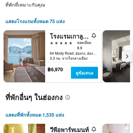
ดาว
ที่พักที่เหมาะกับคุณ
แกน
แผนภูมิ
X
มี
1
แกน
แสดงโรงแรมทั้งหมด 75 แห่ง
แกน
Y
แสดง
1
จำนวน
แกน
โรงแรมเกาลูน แชงกรี-ลา ฮ่องกง
วัน
แสดง
5 ดาว
ยอดเยี่ยม
ก่อน
ราคา
8.9
การ
เฉลี่ย
64 Mody Road, ฮ่องกง, ฮ่องกง
เข้า
ของ
3.3 กม. จากใจกลางเมือง
พัก
ห้อง
แผนภูมิ
พัก
฿6,970
มี
ดูข้อเสนอ
ใน
แกน
ช่วง
Y
สุด
1
สัปดาห์
แกน
ที่พักอื่นๆ ในฮ่องกง
นี้
แแส
ที่
ดง
พบ
ราคา
ใน
แสดงที่พักทั้งหมด 1,535 แห่ง
เฉลี่ย
ช่วง
ของ
3
วีพีอพาร์ทเมนท์
ห้อง
วัน