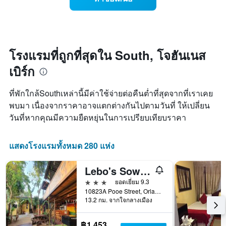
1
พัก
แกน
ใน
แสดง
สุด
หมวด
สัปดาห์
หมู่
นี้
โรงแรม
ที่
โรงแรมที่ถูกที่สุดใน South, โจฮันเนส
ตาม
พบ
เบิร์ก
จำนวน
ใน
ดาว
ช่วง
แผนภูมิ
3
ที่พักใกล้Southเหล่านี้มีค่าใช้จ่ายต่อคืนต่ำที่สุดจากที่เราเคย
มี
วัน
พบมา เนื่องจากราคาอาจแตกต่างกันไปตามวันที่ ให้เปลี่ยน
แกน
ที่
Y
วันที่หากคุณมีความยืดหยุ่นในการเปรียบเทียบราคา
ผ่าน
1
มา
แกน
โดย
แสดง
แสดงโรงแรมทั้งหมด 280 แห่ง
รวบรวม
ราคา
ตาม
เฉลี่ย
ระดับ
Lebo's Soweto Backpackers
ของ
ดาว
3 ดาว
ยอดเยี่ยม 9.3
ห้อง
แผนภูมิ
10823A Pooe Street, Orlando West, โจฮันเนสเบิร์ก, กาวเต็ง, แอฟริกาใต้
พัก
มี
13.2 กม. จากใจกลางเมือง
คืน
แกน
นี้
X
ซึ่ง
฿1,453
1