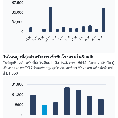
฿7,500
Bar
Chart
฿5,000
graphic.
chart
with
12
฿2,500
bars.
0
แผนภูมิ
ม.ค.
ก.พ.
มี.ค.
เม.ย.
พ.ค.
มิ.ย.
ก.ค.
ส.ค.
ก.ย.
ต.ค.
พ.ย.
ธ.ค.
ต่อ
End
of
ไป
interactive
นี้
chart
แสดง
วันไหนถูกที่สุดสำหรับการเข้าพักโรงแรมในSouth
ราคา
วันที่ถูกที่สุดสำหรับที่พักในSouth คือ วันอังคาร (฿642) ในทางกลับกัน ผู้
เฉลี่ย
เดินทางคาดหวังได้ว่าจะจ่ายสูงสุดในวันพฤหัสฯ ซึ่งราคาเฉลี่ยต่อคืนอยู่
ของ
ที่ ฿1,650
ห้อง
พัก
฿1,800
ใน
Bar
แต่ละ
Chart
graphic.
฿1,200
chart
เดือน
with
แผนภูมิ
7
฿600
มี
bars.
แกน
0
X
แผนภูมิ