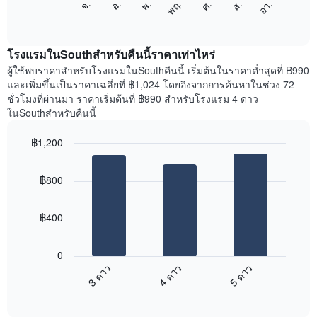
ศ.
พฤ.
พ.
อ.
จ.
อา.
ส.
1
ต่อ
End
แกน
of
ไป
interactive
แสดง
นี้
chart
เดือน
แสดง
โรงแรมในSouthสำหรับคืนนี้ราคาเท่าไหร่
แผนภูมิ
ราคา
ผู้ใช้พบราคาสำหรับโรงแรมในSouthคืนนี้ เริ่มต้นในราคาต่ำสุดที่ ฿990
มี
เฉลี่ย
และเพิ่มขึ้นเป็นราคาเฉลี่ยที่ ฿1,024 โดยอิงจากการค้นหาในช่วง 72
แกน
ของ
ชั่วโมงที่ผ่านมา ราคาเริ่มต้นที่ ฿990 สำหรับโรงแรม 4 ดาว
Y
ห้อง
ในSouthสำหรับคืนนี้
1
พัก
แกน
ใน
แแส
฿1,200
แต่ละ
ดง
Bar
วัน
Chart
ราคา
graphic.
chart
ของ
฿800
with
เฉลี่ย
สัปดาห์
3
ของ
แผนภูมิ
bars.
ห้อง
มี
฿400
พัก
แกน
แผนภูมิ
X
ต่อ
1
0
ไป
แกน
3 ดาว
4 ดาว
5 ดาว
นี้
แสดง
End
แสดง
วัน
of
ราคา
interactive
ของ
เฉลี่ย
chart