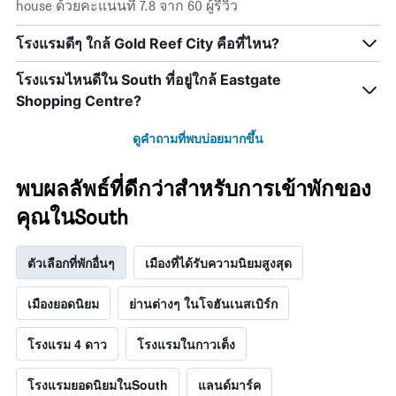
สัปดาห์
house ด้วยคะแนนที่ 7.8 จาก 60 ผู้รีวิว
นี้
ที่
โรงแรมดีๆ ใกล้ Gold Reef City คือที่ไหน?
พบ
ใน
โรงแรมไหนดีใน South ที่อยู่ใกล้ Eastgate
ช่วง
Shopping Centre?
3
วัน
ที่
ดูคำถามที่พบบ่อยมากขึ้น
ผ่าน
มา
พบผลลัพธ์ที่ดีกว่าสำหรับการเข้าพักของ
คุณในSouth
ตัวเลือกที่พักอื่นๆ
เมืองที่ได้รับความนิยมสูงสุด
เมืองยอดนิยม
ย่านต่างๆ ในโจฮันเนสเบิร์ก
โรงแรม 4 ดาว
โรงแรมในกาวเต็ง
โรงแรมยอดนิยมในSouth
แลนด์มาร์ค