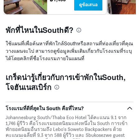
พบใน
ดูข้อเสนอ
แกน
3
แสดง
วัน
หมวด
ที่
หมู่
ผ่าน
พักที่ไหนในSouthดี?
โรงแรม
มา
ตาม
จำนวน
ใช้แผนที่เพื่อค้นหาที่พักใกล้Southหรือสถานที่ท่องเที่ยวที่คุณ
ดาว
วางแผนจะไป สามารถดูข้อมูลเพิ่มเติมเกี่ยวกับโรงแรมที่ระบุ
แผนภูมิ
มี
ได้โดยคลิกที่ชื่อโรงแรมภายในแผนที่
แกน
Y
เกร็ดน่ารู้เกี่ยวกับการเข้าพักในSouth,
1
แกน
โจฮันเนสเบิร์ก
แสดง
ราคา
เฉลี่ย
ของ
โรงแรมที่ดีที่สุดใน South คือที่ไหน?
ห้อง
พัก
Johannesburg South/Thaba Eco Hotel ได้คะแนน 9.1 จาก
ใน
1,746 ผู้รีวิว คือโรงแรมยอดนิยมแห่งหนึ่งใน South การเข้า
ช่วง
พักยอดนิยมอื่นรวมถึง Lebo's Soweto Backpackers ด้วย
สุด
คะแนนเฉลี่ยที่ 9.3 จาก 588 ผู้รีวิว และ Sbukosezwe guest