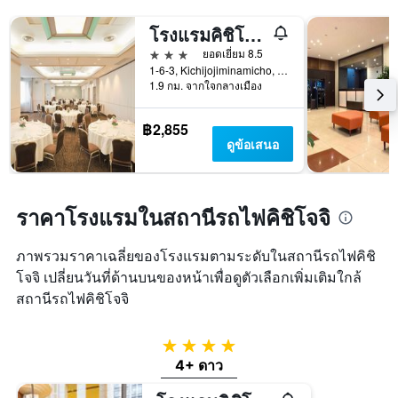
โรงแรมคิชิโจจิ โตเกียว เร
3 ดาว
ยอดเยี่ยม 8.5
1-6-3, Kichijojiminamicho, มุซะชิโนะ, ญี่ปุ่น
1.9 กม. จากใจกลางเมือง
฿2,855
ดูข้อเสนอ
ราคาโรงแรมในสถานีรถไฟคิชิโจจิ
ภาพรวมราคาเฉลี่ยของโรงแรมตามระดับในสถานีรถไฟคิชิ
โจจิ เปลี่ยนวันที่ด้านบนของหน้าเพื่อดูตัวเลือกเพิ่มเติมใกล้
สถานีรถไฟคิชิโจจิ
4 ดาว
4+ ดาว