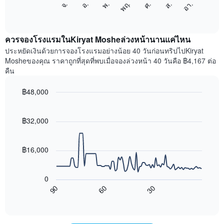
จ.
พฤ.
อา.
พ.
ส.
อ.
ศ.
1
ต่อ
End
แกน
of
ไป
interactive
แสดง
นี้
chart
เดือน
แสดง
ควรจองโรงแรมในKiryat Mosheล่วงหน้านานแค่ไหน
แผนภูมิ
ราคา
ประหยัดเงินด้วยการจองโรงแรมอย่างน้อย 40 วันก่อนทริปไปKiryat
มี
เฉลี่ย
Mosheของคุณ ราคาถูกที่สุดที่พบเมื่อจองล่วงหน้า 40 วันคือ ฿4,167 ต่อ
แกน
ของ
คืน
Y
ห้อง
1
พัก
฿48,000
แกน
ใน
แแส
Line
แต่ละ
Chart
ดง
graphic.
chart
วัน
with
ราคา
฿32,000
ของ
90
เฉลี่ย
สัปดาห์
data
ของ
แผนภูมิ
points.
ห้อง
฿16,000
มี
พัก
แกน
แผนภูมิ
X
ต่อ
0
1
ไป
90
60
30
แกน
นี้
End
of
แสดง
แสดง
interactive
วัน
การ
chart
ของ
เปลี่ยนแปลง