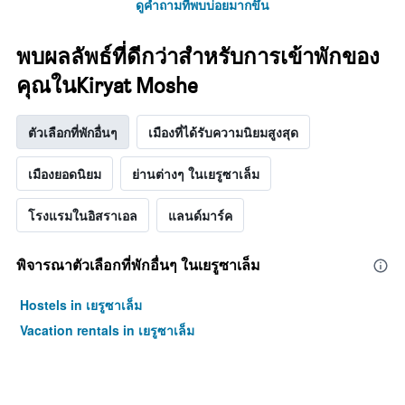
ดูคำถามที่พบบ่อยมากขึ้น
แผนภูมิ
มี
แกน
พบผลลัพธ์ที่ดีกว่าสำหรับการเข้าพักของ
Y
คุณในKiryat Moshe
1
แกน
แแส
ตัวเลือกที่พักอื่นๆ
เมืองที่ได้รับความนิยมสูงสุด
ดง
ราคา
เฉลี่ย
เมืองยอดนิยม
ย่านต่างๆ ในเยรูซาเล็ม
ของ
ห้อง
โรงแรมในอิสราเอล
แลนด์มาร์ค
พัก
พิจารณาตัวเลือกที่พักอื่นๆ ในเยรูซาเล็ม
Hostels in เยรูซาเล็ม
Vacation rentals in เยรูซาเล็ม