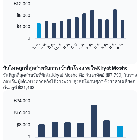
฿12,000
Bar
Chart
฿8,000
graphic.
chart
with
12
฿4,000
bars.
0
แผนภูมิ
ก.พ.
พ.ค.
ส.ค.
พ.ย.
มี.ค.
มิ.ย.
ก.ย.
ธ.ค.
ม.ค.
เม.ย.
ก.ค.
ต.ค.
ต่อ
End
of
ไป
interactive
นี้
chart
แสดง
วันไหนถูกที่สุดสำหรับการเข้าพักโรงแรมในKiryat Moshe
ราคา
วันที่ถูกที่สุดสำหรับที่พักในKiryat Moshe คือ วันอาทิตย์ (฿7,799) ในทาง
เฉลี่ย
กลับกัน ผู้เดินทางคาดหวังได้ว่าจะจ่ายสูงสุดในวันศุกร์ ซึ่งราคาเฉลี่ยต่อ
ของ
คืนอยู่ที่ ฿21,493
ห้อง
พัก
฿24,000
ใน
Bar
แต่ละ
Chart
graphic.
฿16,000
chart
เดือน
with
แผนภูมิ
7
฿8,000
มี
bars.
แกน
0
X
แผนภูมิ