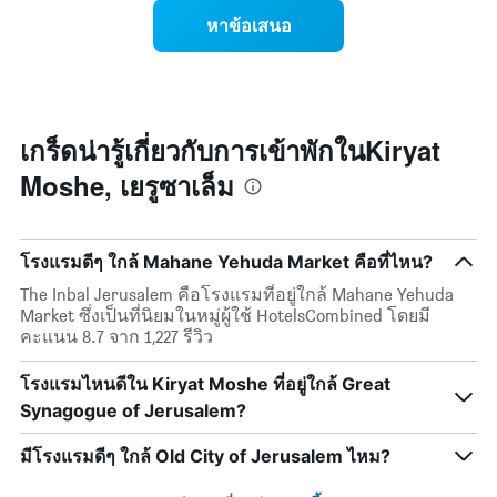
สัปดาห์
ของ
หาข้อเสนอ
แผนภูมิ
ราคา
มี
ห้อง
แกน
พัก
Y
เมื่อ
1
ใกล้
แกน
ถึง
เกร็ดน่ารู้เกี่ยวกับการเข้าพักในKiryat
แแส
วัน
ดง
Moshe, เยรูซาเล็ม
ที่
ราคา
เข้า
เฉลี่ย
พัก
ของ
แผนภูมิ
ห้อง
โรงแรมดีๆ ใกล้ Mahane Yehuda Market คือที่ไหน?
มี
พัก
แกน
The Inbal Jerusalem คือโรงแรมที่อยู่ใกล้ Mahane Yehuda
X
Market ซึ่งเป็นที่นิยมในหมู่ผู้ใช้ HotelsCombined โดยมี
1
คะแนน 8.7 จาก 1,227 รีวิว
แกน
แสดง
โรงแรมไหนดีใน Kiryat Moshe ที่อยู่ใกล้ Great
จำนวน
Synagogue of Jerusalem?
วัน
ก่อน
การ
มีโรงแรมดีๆ ใกล้ Old City of Jerusalem ไหม?
เข้า
พัก