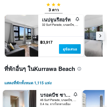
3 ดาว
3 ดาว
เนปจูนรีสอร์ท
32 Surf Parade, บรอดบีช, QLD, ออสเตรเลีย
฿3,917
ดูข้อเสนอ
ที่พักอื่นๆ ในKurrawa Beach
แสดงที่พักทั้งหมด 1,115 แห่ง
บรอดบีช ซาวันนาห์ โฮเทลแอนด์รีสอร์ท
46 Surf Parade, บรอดบีช, QLD, ออสเตรเลีย
0.4 กม. จากใจกลางเมือง