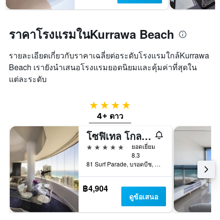
ราคาโรงแรมในKurrawa Beach
รายละเอียดเกี่ยวกับราคาเฉลี่ยต่อระดับโรงแรมใกล้Kurrawa
Beach เรายังนำเสนอโรงแรมยอดนิยมและคุ้มค่าที่สุดใน
แต่ละระดับ
4 ดาว
4+ ดาว
โซฟิเทล โกลด์โคสต์ บรอดบีช
5 ดาว
ยอดเยี่ยม
8.3
81 Surf Parade, บรอดบีช, QLD, ออสเตรเลีย
฿4,904
ดูข้อเสนอ