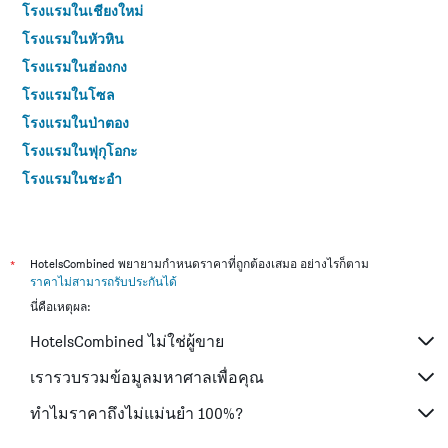
โรงแรมในเชียงใหม่
โรงแรมในหัวหิน
โรงแรมในฮ่องกง
โรงแรมในโซล
โรงแรมในป่าตอง
โรงแรมในฟุกุโอกะ
โรงแรมในชะอำ
โรงแรมในกระบี่
โรงแรมในซัปโปโร
โรงแรมในเกาะสมุย
*
HotelsCombined พยายามกำหนดราคาที่ถูกต้องเสมอ อย่างไรก็ตาม
ราคาไม่สามารถรับประกันได้
โรงแรมในเซี่ยงไฮ้
นี่คือเหตุผล:
โรงแรมในเกาะช้าง (ตราด)
HotelsCombined ไม่ใช่ผู้ขาย
โรงแรมในไทเป
โรงแรมในหาดใหญ่
เรารวบรวมข้อมูลมหาศาลเพื่อคุณ
โรงแรมในชลบุรี
ทำไมราคาถึงไม่แม่นยำ 100%?
โรงแรมในภูเก็ต