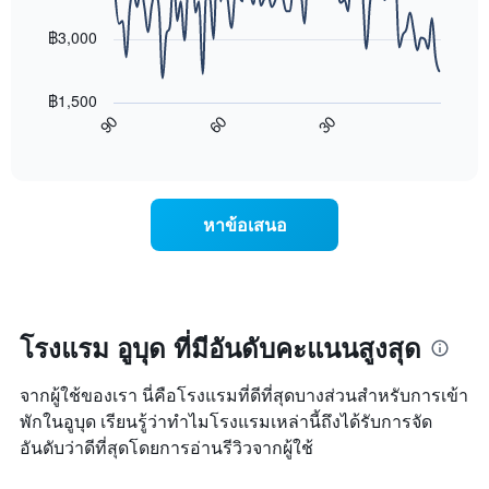
data
ดาว
ช่วง
points.
แผนภูมิ
฿3,000
3
มี
วัน
แผนภูมิ
แกน
ที่
ต่อ
Y
ผ่าน
฿1,500
ไป
1
มา
60
30
90
นี้
End
แกน
โดย
of
แสดง
แสดง
interactive
รวบรวม
การ
chart
ราคา
ตาม
เปลี่ยนแปลง
เฉลี่ย
ระดับ
ของ
ของ
หาข้อเสนอ
ดาว
ราคา
ห้อง
แผนภูมิ
ห้อง
พัก
มี
พัก
คืน
แกน
เมื่อ
นี้
X
ใกล้
ซึ่ง
1
ถึง
โรงแรม อูบุด ที่มีอันดับคะแนนสูงสุด
พบใน
แกน
วัน
3
แสดง
ที่
วัน
หมวด
จากผู้ใช้ของเรา นี่คือโรงแรมที่ดีที่สุดบางส่วนสำหรับการเข้า
เข้า
ที่
หมู่
พัก
พักในอูบุด เรียนรู้ว่าทำไมโรงแรมเหล่านี้ถึงได้รับการจัด
ผ่าน
โรงแรม
แผนภูมิ
อันดับว่าดีที่สุดโดยการอ่านรีวิวจากผู้ใช้
มา
ตาม
มี
จำนวน
แกน