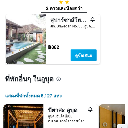
2 ดาว
2 ดาวและน้อยกว่า
สุปาร์ซาส์โฮมสเตย์
Jln. Sriwedari No. 35, อูบุด, อินโดนีเซีย
฿882
ดูข้อเสนอ
ที่พักอื่นๆ ในอูบุด
แสดงที่พักทั้งหมด 6,127 แห่ง
บียาสะ อูบุด
อูบุด, อินโดนีเซีย
2.0 กม. จากใจกลางเมือง