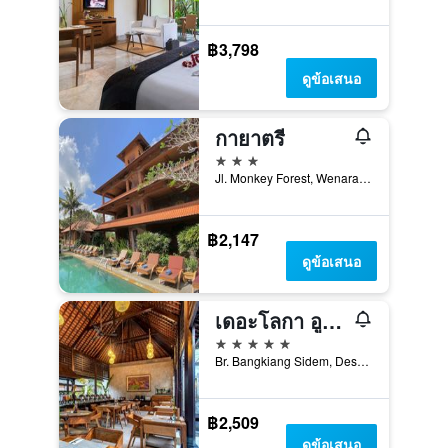
฿3,798
ดูข้อเสนอ
กายาตรี
3 ดาว
Jl. Monkey Forest, Wenara Wana No. 41, อูบุด, อินโดนีเซีย
฿2,147
ดูข้อเสนอ
เดอะโลกา อูบุด รีสอร์ทวิลล่าส์แอนด์สปา
5 ดาว
Br. Bangkiang Sidem, Desa Keliki, Tegallalang, 4, อูบุด, อินโดนีเซีย
฿2,509
ดูข้อเสนอ