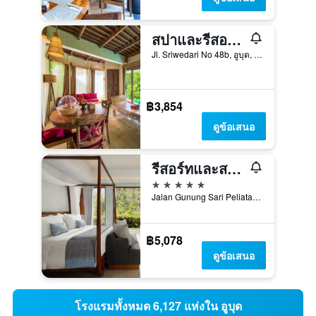
สปาและรีสอร์ท The Udaya
Jl. Sriwedari No 48b, อูบุด, อินโดนีเซีย
฿3,854
ดูข้อเสนอ
รีสอร์ทและสปา Maya Ubud
5 ดาว
Jalan Gunung Sari Peliatan, P.O. Box 1001, อูบุด, อินโดนีเซีย
฿5,078
ดูข้อเสนอ
โรงแรมทั้งหมด 6,127 แห่งใน อูบุด