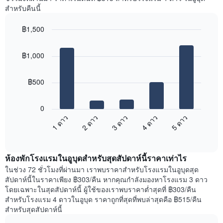
Y
ห้อง
สำหรับคืนนี้
1
พัก
แกน
ใน
แแส
฿1,500
แต่ละ
ดง
Bar
วัน
Chart
ราคา
graphic.
chart
ของ
฿1,000
with
เฉลี่ย
สัปดาห์
5
ของ
แผนภูมิ
bars.
ห้อง
มี
฿500
พัก
แกน
แผนภูมิ
X
ต่อ
1
0
ไป
แกน
1 ดาว
2 ดาว
3 ดาว
4 ดาว
5 ดาว
นี้
แสดง
End
แสดง
วัน
of
ราคา
interactive
ของ
เฉลี่ย
chart
สัปดาห์
ห้องพักโรงแรมในอูบุดสำหรับสุดสัปดาห์นี้ราคาเท่าไร
ของ
แผนภูมิ
ห้อง
ในช่วง 72 ชั่วโมงที่ผ่านมา เราพบราคาสำหรับโรงแรมในอูบุดสุด
มี
พัก
สัปดาห์นี้ในราคาเพียง ฿303/คืน หากคุณกำลังมองหาโรงแรม 3 ดาว
แกน
คืน
โดยเฉพาะในสุดสัปดาห์นี้ ผู้ใช้ของเราพบราคาต่ำสุดที่ ฿303/คืน
Y
นี้
สำหรับโรงแรม 4 ดาวในอูบุด ราคาถูกที่สุดที่พบล่าสุดคือ ฿515/คืน
1
ที่
สำหรับสุดสัปดาห์นี้
แกน
พบ
แแส