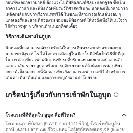
ก่อนที่จะออกจากบาหลี ต้องแวะไปที่พิพิธภัณฑ์ศิลปะแอ็กคูรัค ซึ่งเป็น
อาคารเก่าแก่ และพิพิธภัณฑ์ประวัติศาสตร์เนกะ นักท่องเที่ยวสามารถ
เพลิดเพลินกับชาหรือกาแฟฟรีได้ ในขณะที่สามารถเดินเล่นรอบ ๆ
แกลเลอรี่และสวนที่สวยงาม ชมเชยพิพิธภัณฑ์ให้ทั่วถึงเพื่อให้แน่ใจว่า
ได้สำรวจทุก ๆ บริเวณด้านนอกที่คดเคี้ยว
วิธีการเดินทางในอูบุด
นักท่องเที่ยวสามารถจ้างรถรับส่งในการเดินทางจากท่าอากาศยาน
นานาชาติงูระฮ์ ไร ได้โดยตรงเมื่ออยู่ในเมืองโบมีส์ซึ่งเป็นวิธีที่ดีที่สุด
ในการท่องเที่ยว เช่าพนักงานขับรถที่บริเวณทางแยกของป่าสวนลิง
และ จาลัน รายา อูบุด หรือเช่ารถจักรยานยนต์ถ้าต้องการท่องเที่ยว
อย่างทั่วถึง นอกจากนี้นักท่องเที่ยวยังสามารถเช่ารถเอทีวี สำหรับการ
เดินทางที่น่าตื่นเต้น และการผจญภัยผ่านป่าโดยรอบ
เกร็ดน่ารู้เกี่ยวกับการเข้าพักในอูบุด
โรงแรมที่ดีที่สุดใน อูบุด คือที่ไหน?
โคมาเนกาที่บิสมา (9.7/10 จาก 1,241 รีวิว), รีสอร์ทบัมบูอิน
ดาห์ (9.3/10 จาก 736 รีวิว), และ ไฮบิสกัสคอตเทจเจส (8.3/10