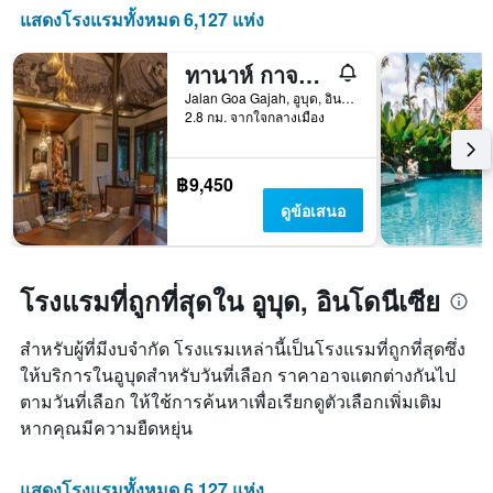
ดาว
X
แสดงโรงแรมทั้งหมด 6,127 แห่ง
แผนภูมิ
1
มี
แกน
แกน
ทานาห์ กาจาห์, รีสอร์ท โดย ฮาดิปรานา
แสดง
Y
จำนวน
Jalan Goa Gajah, อูบุด, อินโดนีเซีย
1
วัน
2.8 กม. จากใจกลางเมือง
แกน
ก่อน
แสดง
การ
ราคา
เข้า
฿9,450
เฉลี่ย
พัก
ดูข้อเสนอ
ของ
แผนภูมิ
ห้อง
มี
พัก
แกน
ใน
Y
โรงแรมที่ถูกที่สุดใน อูบุด, อินโดนีเซีย
ช่วง
1
สุด
แกน
สัปดาห์
สำหรับผู้ที่มีงบจำกัด โรงแรมเหล่านี้เป็นโรงแรมที่ถูกที่สุดซึ่ง
แแส
นี้
ดง
ให้บริการในอูบุดสำหรับวันที่เลือก ราคาอาจแตกต่างกันไป
ที่
ราคา
ตามวันที่เลือก ให้ใช้การค้นหาเพื่อเรียกดูตัวเลือกเพิ่มเติม
พบ
เฉลี่ย
ใน
หากคุณมีความยืดหยุ่น
ของ
ช่วง
ห้อง
3
พัก
วัน
แสดงโรงแรมทั้งหมด 6,127 แห่ง