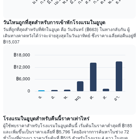
ก.พ.
พ.ค.
ส.ค.
พ.ย.
มี.ค.
มิ.ย.
ก.ย.
ธ.ค.
เม.ย.
ก.ค.
ต.ค.
ม.ค.
ต่อ
End
of
ไป
interactive
นี้
chart
แสดง
วันไหนถูกที่สุดสำหรับการเข้าพักโรงแรมในอูบุด
ราคา
วันที่ถูกที่สุดสำหรับที่พักในอูบุด คือ วันจันทร์ (฿663) ในทางกลับกัน ผู้
เฉลี่ย
เดินทางคาดหวังได้ว่าจะจ่ายสูงสุดในวันอาทิตย์ ซึ่งราคาเฉลี่ยต่อคืนอยู่ที่
ของ
฿15,037
ห้อง
พัก
฿18,000
ใน
Bar
แต่ละ
Chart
graphic.
฿12,000
chart
เดือน
with
แผนภูมิ
7
฿6,000
มี
bars.
แกน
0
X
แผนภูมิ
จ.
พฤ.
อา.
พ.
ส.
อ.
ศ.
1
ต่อ
End
แกน
of
ไป
interactive
แสดง
นี้
chart
เดือน
แสดง
โรงแรมในอูบุดสำหรับคืนนี้ราคาเท่าไหร่
แผนภูมิ
ราคา
ผู้ใช้พบราคาสำหรับโรงแรมในอูบุดคืนนี้ เริ่มต้นในราคาต่ำสุดที่ ฿185
มี
เฉลี่ย
และเพิ่มขึ้นเป็นราคาเฉลี่ยที่ ฿5,796 โดยอิงจากการค้นหาในช่วง 72
แกน
ของ
ชั่วโมงที่ผ่านมา ราคาเริ่มต้นที่ ฿515 สำหรับโรงแรม 4 ดาว ในอูบุด