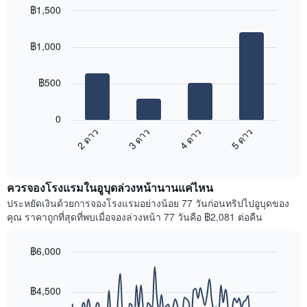
ใน
฿1,500
ดง
ช่วง
ราคา
Bar
Chart
3
เฉลี่ย
graphic.
chart
วัน
฿1,000
with
ของ
ที่
4
ห้อง
ผ่าน
bars.
พัก
มา
฿500
โดย
แผนภูมิ
รวบรวม
ต่อ
0
ตาม
ไป
2 ดาว
3 ดาว
4 ดาว
5 ดาว
ระดับ
นี้
ดาว
End
แสดง
of
แผนภูมิ
ราคา
interactive
มี
เฉลี่ย
chart
แกน
ควรจองโรงแรมในอูบุดล่วงหน้านานแค่ไหน
ของ
X
ห้อง
ประหยัดเงินด้วยการจองโรงแรมอย่างน้อย 77 วันก่อนทริปไปอูบุดของ
1
พัก
คุณ ราคาถูกที่สุดที่พบเมื่อจองล่วงหน้า 77 วันคือ ฿2,081 ต่อคืน
แกน
ใน
แสดง
สุด
หมวด
฿6,000
สัปดาห์
หมู่
นี้
Line
Chart
โรงแรม
graphic.
chart
ที่
ตาม
with
฿4,500
พบ
90
จำนวน
ใน