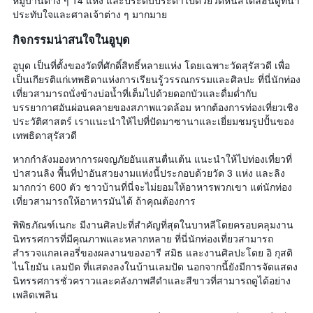
หมู่บ้านต่าง ๆ 14 แห่ง และประดับประดาไปด้วยวัดหินสไตล์ฮินดูที่น่า
ประทับใจและศาลเจ้าต่าง ๆ มากมาย
กิจกรรมน่าสนใจในอูบุด
อูบุด เป็นที่ตั้งของวัดที่ศักดิ์สิทธิ์หลายแห่ง โดยเฉพาะวัดสุรัสวดี เพื่อ
เป็นเกียรติแก่เทพธิดาแห่งการเรียนรู้วรรณกรรมและศิลปะ ที่นี่นักท่อง
เที่ยวสามารถนั่งข้างบ่อน้ำที่เต็มไปด้วยดอกบัวและดื่มด่ำกับ
บรรยากาศอันผ่อนคลายของสภาพแวดล้อม หากต้องการท่องเที่ยวเชิง
ประวัติศาสตร์ เราแนะนำให้ไปที่ปัดมาซานาและเยี่ยมชมรูปปั้นของ
เทพธิดาสุรัสวดี
หากกำลังมองหาการผจญภัยอันแสนตื่นเต้น แนะนำให้ไปท่องเที่ยวที่
ป่าสวนลิง พื้นที่ป่าอันสวยงามแห่งนี้ประกอบด้วยวัด 3 แห่ง และลิง
มากกว่า 600 ตัว ชาวบ้านที่นี่จะไม่ยอมให้อาหารพวกเขา แต่นักท่อง
เที่ยวสามารถให้อาหารมันได้ ถ้าคุณต้องการ
พิพิธภัณฑ์เนกะ มีงานศิลปะที่สำคัญที่สุดในบาหลีโดยครอบคลุมงาน
นิทรรศการที่มีคุณภาพและหลากหลาย ที่นี่นักท่องเที่ยวสามารถ
สำรวจแกลเลอรี่ของผลงานของอารี สมิธ และงานศิลปะโดย อิ กุสติ
ไนโยมัน เลมปัด ที่แสดงลงในบ้านเลมปัด นอกจากนี้ยังมีการจัดแสดง
นิทรรศการชั่วคราวและคลังภาพสีดำและสีขาวที่สามารถดูได้อย่าง
เพลิดเพลิน