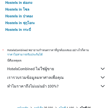
Hostels in ฮ่องกง
Hostels in โซล
Hostels in ป่าตอง
Hostels in ฟุกุโอกะ
Hostels in กระบี่
Hostels in ซัปโปโร
Hostels in เกาะสมุย
Hostels in เซี่ยงไฮ้
*
HotelsCombined พยายามกำหนดราคาที่ถูกต้องเสมอ อย่างไรก็ตาม
ราคาไม่สามารถรับประกันได้
Hostels in ไทเป
นี่คือเหตุผล:
Hostels in หาดใหญ่
HotelsCombined ไม่ใช่ผู้ขาย
Hostels in ภูเก็ต
Hostels in เกียวโต
เรารวบรวมข้อมูลมหาศาลเพื่อคุณ
ทำไมราคาถึงไม่แม่นยำ 100%?
หน้าหลัก
จอร์เจีย
25,030
กูไตซี
1,190
กูไตซี
96