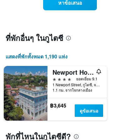
สัปดาห์
หาข้อเสนอ
ราคา
แผนภูมิ
ห้อง
มี
พัก
แกน
เมื่อ
Y
ใกล้
1
ถึง
ที่พักอื่นๆ ในกูไตซี
แกน
วัน
แแส
ที่
ดง
เข้า
ราคา
แสดงที่พักทั้งหมด 1,190 แห่ง
พัก
เฉลี่ย
แผนภูมิ
ของ
มี
Newport Hotel Kutaisi
ห้อง
แกน
4 ดาว
พัก
ยอดเยี่ยม 9.1
X
1 Newport Street, กูไตซี, จอร์เจีย
1
1.1 กม. จากใจกลางเมือง
แกน
แสดง
฿3,645
จำนวน
ดูข้อเสนอ
วัน
ก่อน
การ
เข้า
พักที่ไหนในกูไตซีดี?
พัก