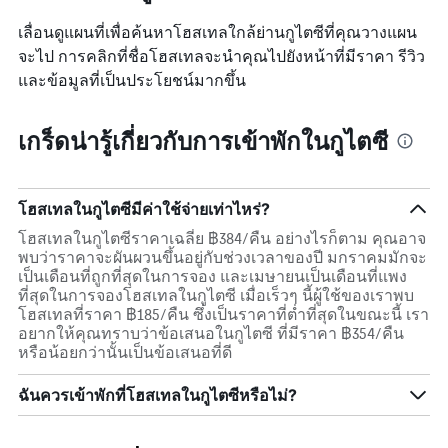
แผนภูมิ
มี
เลื่อนดูแผนที่เพื่อค้นหาโฮสเทลใกล้ย่านกูไตซีที่คุณวางแผน
แกน
จะไป การคลิกที่ชื่อโฮสเทลจะนำคุณไปยังหน้าที่มีราคา รีวิว
Y
และข้อมูลที่เป็นประโยชน์มากขึ้น
1
แกน
แแส
เกร็ดน่ารู้เกี่ยวกับการเข้าพักในกูไตซี
ดง
ราคา
เฉลี่ย
ของ
โฮสเทลในกูไตซีมีค่าใช้จ่ายเท่าไหร่?
ห้อง
พัก
โฮสเทลในกูไตซีราคาเฉลี่ย ฿384/คืน อย่างไรก็ตาม คุณอาจ
พบว่าราคาจะผันผวนขึ้นอยู่กับช่วงเวลาของปี มกราคมมักจะ
เป็นเดือนที่ถูกที่สุดในการจอง และเมษายนเป็นเดือนที่แพง
ที่สุดในการจองโฮสเทลในกูไตซี เมื่อเร็วๆ นี้ผู้ใช้ของเราพบ
โฮสเทลที่ราคา ฿185/คืน ซึ่งเป็นราคาที่ต่ำที่สุดในขณะนี้ เรา
อยากให้คุณทราบว่าข้อเสนอในกูไตซี ที่มีราคา ฿354/คืน
หรือน้อยกว่านั้นเป็นข้อเสนอที่ดี
ฉันควรเข้าพักที่โฮสเทลในกูไตซีหรือไม่?