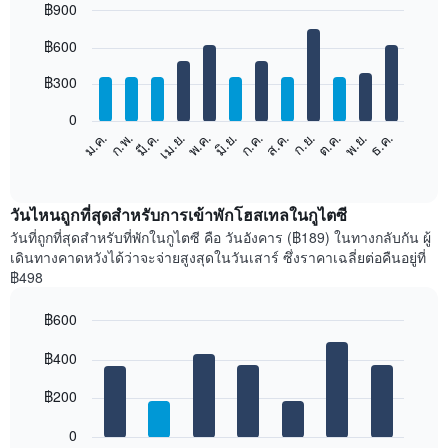
฿900
Bar
Chart
฿600
graphic.
chart
with
12
฿300
bars.
0
แผนภูมิ
ม.ค.
ก.พ.
มี.ค.
เม.ย.
พ.ค.
มิ.ย.
ก.ค.
ส.ค.
ก.ย.
ต.ค.
พ.ย.
ธ.ค.
ต่อ
End
of
ไป
interactive
นี้
chart
แสดง
วันไหนถูกที่สุดสำหรับการเข้าพักโฮสเทลในกูไตซี
ราคา
วันที่ถูกที่สุดสำหรับที่พักในกูไตซี คือ วันอังคาร (฿189) ในทางกลับกัน ผู้
เฉลี่ย
เดินทางคาดหวังได้ว่าจะจ่ายสูงสุดในวันเสาร์ ซึ่งราคาเฉลี่ยต่อคืนอยู่ที่
ของ
฿498
ห้อง
พัก
฿600
ใน
Bar
แต่ละ
Chart
graphic.
฿400
chart
เดือน
with
แผนภูมิ
7
฿200
มี
bars.
แกน
0
X
แผนภูมิ