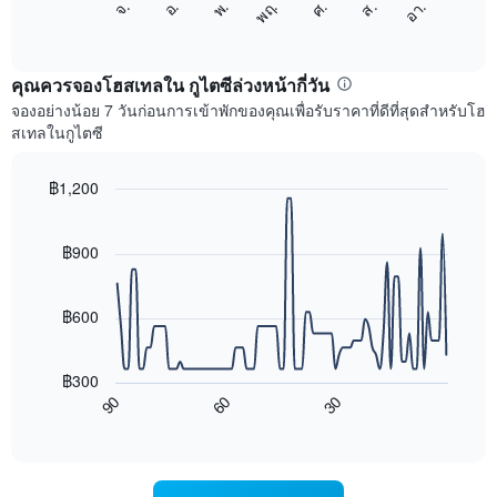
อ.
พฤ.
ส.
จ.
พ.
ศ.
อา.
1
ต่อ
End
แกน
of
ไป
interactive
แสดง
นี้
chart
เดือน
แสดง
คุณควรจองโฮสเทลใน กูไตซีล่วงหน้ากี่วัน
แผนภูมิ
ราคา
จองอย่างน้อย 7 วันก่อนการเข้าพักของคุณเพื่อรับราคาที่ดีที่สุดสำหรับโฮ
มี
เฉลี่ย
สเทลในกูไตซี
แกน
ของ
Y
ห้อง
1
พัก
฿1,200
แกน
ใน
Line
Chart
แแส
แต่ละ
graphic.
chart
ดง
with
วัน
฿900
ราคา
90
ของ
data
เฉลี่ย
สัปดาห์
points.
ของ
แผนภูมิ
฿600
ห้อง
มี
แผนภูมิ
พัก
แกน
ต่อ
X
฿300
ไป
1
90
60
30
นี้
End
แกน
of
แสดง
แสดง
interactive
การ
chart
วัน
เปลี่ยนแปลง
ของ
ของ