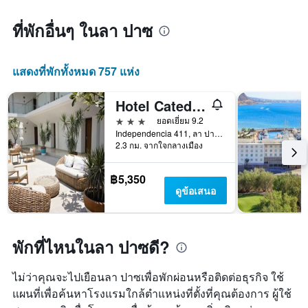
ที่พักอื่นๆ ในลา ปาซ
แสดงที่พักทั้งหมด 757 แห่ง
Hotel Catedral
3 ดาว
ยอดเยี่ยม 9.2
Independencia 411, ลา ปาซ, บาฮา กาลิฟอร์เนีย ซูร์, เม็กซิโก
2.3 กม. จากใจกลางเมือง
฿5,350
ดูข้อเสนอ
พักที่ไหนในลา ปาซดี?
ไม่ว่าคุณจะไปเยือนลา ปาซเพื่อพักผ่อนหรือติดต่อธุรกิจ ใช้
แผนที่เพื่อค้นหาโรงแรมใกล้ตำแหน่งที่ตั้งที่คุณต้องการ ผู้ใช้