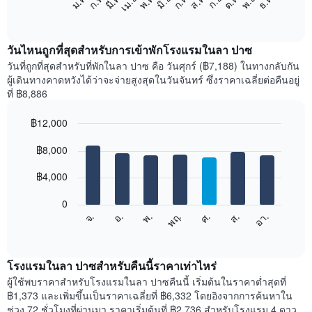
ก.พ.
พ.ค.
ส.ค.
พ.ย.
มี.ค.
มิ.ย.
ก.ย.
ธ.ค.
เม.ย.
ก.ค.
ต.ค.
ม.ค.
ต่อ
End
of
ไป
interactive
นี้
chart
แสดง
วันไหนถูกที่สุดสำหรับการเข้าพักโรงแรมในลา ปาซ
ราคา
วันที่ถูกที่สุดสำหรับที่พักในลา ปาซ คือ วันศุกร์ (฿7,188) ในทางกลับกัน
เฉลี่ย
ผู้เดินทางคาดหวังได้ว่าจะจ่ายสูงสุดในวันจันทร์ ซึ่งราคาเฉลี่ยต่อคืนอยู่
ของ
ที่ ฿8,886
ห้อง
พัก
฿12,000
ใน
Bar
แต่ละ
Chart
graphic.
฿8,000
chart
เดือน
with
แผนภูมิ
7
฿4,000
มี
bars.
แกน
0
X
แผนภูมิ
จ.
พฤ.
อา.
พ.
ส.
อ.
ศ.
1
ต่อ
End
แกน
of
ไป
interactive
แสดง
นี้
chart
เดือน
แสดง
โรงแรมในลา ปาซสำหรับคืนนี้ราคาเท่าไหร่
แผนภูมิ
ราคา
ผู้ใช้พบราคาสำหรับโรงแรมในลา ปาซคืนนี้ เริ่มต้นในราคาต่ำสุดที่
มี
เฉลี่ย
฿1,373 และเพิ่มขึ้นเป็นราคาเฉลี่ยที่ ฿6,332 โดยอิงจากการค้นหาใน
แกน
ของ
ช่วง 72 ชั่วโมงที่ผ่านมา ราคาเริ่มต้นที่ ฿2,736 สำหรับโรงแรม 4 ดาว