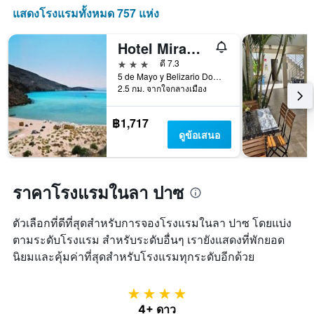
ที่
แสดงโรงแรมทั้งหมด 757 แห่ง
ผ่าน
มา
Hotel Miramar
3 ดาว
ดี 7.3
5 de Mayo y Belizario Dominguez, ลา ปาซ, บาฮา กาลิฟอร์เนีย ซูร์, เม็กซิโก
2.5 กม. จากใจกลางเมือง
฿1,717
ดูข้อเสนอ
ราคาโรงแรมในลา ปาซ
ตัวเลือกที่ดีที่สุดสำหรับการจองโรงแรมในลา ปาซ โดยแบ่ง
ตามระดับโรงแรม สำหรับระดับอื่นๆ เรายังแสดงที่พักยอด
นิยมและคุ้มค่าที่สุดสำหรับโรงแรมทุกระดับอีกด้วย
4 ดาว
4+ ดาว