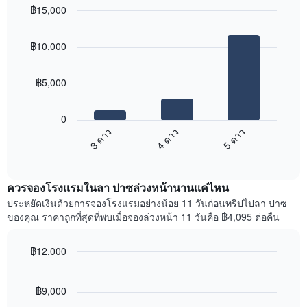
ใน
฿15,000
ดง
ช่วง
ราคา
Bar
Chart
3
เฉลี่ย
graphic.
chart
วัน
฿10,000
with
ของ
ที่
3
ห้อง
ผ่าน
bars.
พัก
มา
฿5,000
โดย
แผนภูมิ
รวบรวม
ต่อ
0
ตาม
ไป
4 ดาว
5 ดาว
3 ดาว
ระดับ
นี้
ดาว
End
แสดง
of
แผนภูมิ
ราคา
interactive
มี
เฉลี่ย
chart
แกน
ควรจองโรงแรมในลา ปาซล่วงหน้านานแค่ไหน
ของ
X
ห้อง
ประหยัดเงินด้วยการจองโรงแรมอย่างน้อย 11 วันก่อนทริปไปลา ปาซ
1
พัก
ของคุณ ราคาถูกที่สุดที่พบเมื่อจองล่วงหน้า 11 วันคือ ฿4,095 ต่อคืน
แกน
ใน
แสดง
สุด
หมวด
฿12,000
สัปดาห์
หมู่
นี้
Line
Chart
โรงแรม
graphic.
chart
ที่
ตาม
with
฿9,000
พบ
90
จำนวน
ใน