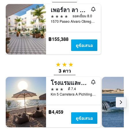
เพอร์ลา ลา ปาซ, แทปเพสทรี คอลเลกชัน บาย ฮิลตัน
4 ดาว
ยอดเยี่ยม 8.0
1570 Paseo Alvaro Obregon Zona Comercial, ลา ปาซ, บาฮา กาลิฟอร์เนีย ซูร์, เม็กซิโก
฿155,388
ดูข้อเสนอ
3 ดาว
3 ดาว
โรงแรมและคลับบีชลาค็อนชา
3 ดาว
ดี 7.4
Km 5 Carretera A Pichilingue, ลา ปาซ, บาฮา กาลิฟอร์เนีย ซูร์, เม็กซิโก
฿4,459
ดูข้อเสนอ