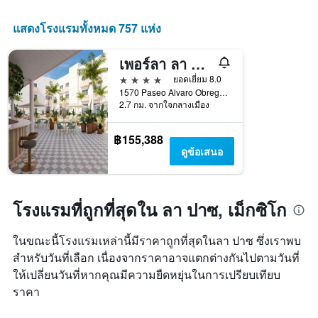
ดาว
X
แผนภูมิ
1
แสดงโรงแรมทั้งหมด 757 แห่ง
มี
แกน
แกน
แสดง
Y
เพอร์ลา ลา ปาซ, แทปเพสทรี คอลเลกชัน บาย ฮิลตัน
จำนวน
1
วัน
4 ดาว
ยอดเยี่ยม 8.0
แกน
ก่อน
1570 Paseo Alvaro Obregon Zona Comercial, ลา ปาซ, บาฮา กาลิฟอร์เนีย ซูร์, เม็กซิโก
แสดง
การ
2.7 กม. จากใจกลางเมือง
ราคา
เข้า
เฉลี่ย
พัก
฿155,388
ของ
แผนภูมิ
ดูข้อเสนอ
ห้อง
มี
พัก
แกน
ใน
Y
ช่วง
1
โรงแรมที่ถูกที่สุดใน ลา ปาซ, เม็กซิโก
สุด
แกน
สัปดาห์
แแส
นี้
ดง
ในขณะนี้โรงแรมเหล่านี้มีราคาถูกที่สุดในลา ปาซ ซึ่งเราพบ
ที่
ราคา
สำหรับวันที่เลือก เนื่องจากราคาอาจแตกต่างกันไปตามวันที่
พบ
เฉลี่ย
ใน
ให้เปลี่ยนวันที่หากคุณมีความยืดหยุ่นในการเปรียบเทียบ
ของ
ช่วง
ราคา
ห้อง
3
พัก
วัน