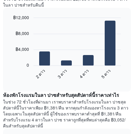
Y
ห้อง
ในลา ปาซสำหรับคืนนี้
1
พัก
แกน
ใน
แแส
฿12,000
แต่ละ
ดง
Bar
วัน
Chart
ราคา
graphic.
chart
ของ
฿8,000
with
เฉลี่ย
สัปดาห์
4
ของ
แผนภูมิ
bars.
ห้อง
มี
฿4,000
พัก
แกน
แผนภูมิ
X
ต่อ
1
0
ไป
แกน
2 ดาว
3 ดาว
4 ดาว
5 ดาว
นี้
แสดง
End
แสดง
วัน
of
ราคา
interactive
ของ
เฉลี่ย
chart
สัปดาห์
ห้องพักโรงแรมในลา ปาซสำหรับสุดสัปดาห์นี้ราคาเท่าไร
ของ
แผนภูมิ
ห้อง
ในช่วง 72 ชั่วโมงที่ผ่านมา เราพบราคาสำหรับโรงแรมในลา ปาซสุด
มี
พัก
สัปดาห์นี้ในราคาเพียง ฿1,381/คืน หากคุณกำลังมองหาโรงแรม 3 ดาว
แกน
คืน
โดยเฉพาะในสุดสัปดาห์นี้ ผู้ใช้ของเราพบราคาต่ำสุดที่ ฿1,381/คืน
Y
นี้
สำหรับโรงแรม 4 ดาวในลา ปาซ ราคาถูกที่สุดที่พบล่าสุดคือ ฿3,052/
1
ที่
คืนสำหรับสุดสัปดาห์นี้
แกน
พบ
แแส