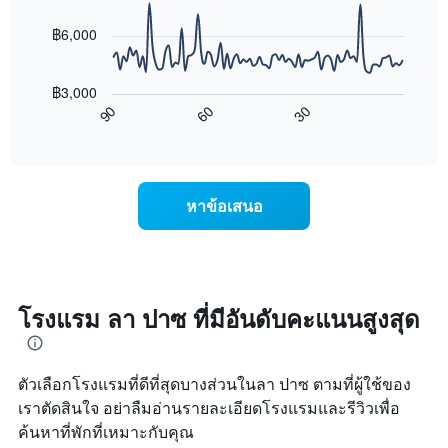
data
ดาว
ช่วง
points.
แผนภูมิ
฿6,000
3
มี
วัน
แผนภูมิ
แกน
ที่
ต่อ
Y
ผ่าน
฿3,000
ไป
1
มา
90
60
30
นี้
End
แกน
โดย
of
แสดง
แสดง
interactive
รวบรวม
การ
chart
ราคา
ตาม
เปลี่ยนแปลง
เฉลี่ย
ระดับ
ของ
ของ
หาข้อเสนอ
ดาว
ราคา
ห้อง
แผนภูมิ
ห้อง
พัก
มี
พัก
คืน
แกน
เมื่อ
นี้
X
ใกล้
ซึ่ง
1
ถึง
โรงแรม ลา ปาซ ที่มีอันดับคะแนนสูงสุด
พบใน
แกน
วัน
3
แสดง
ที่
วัน
หมวด
เข้า
ที่
หมู่
ตัวเลือกโรงแรมที่ดีที่สุดบางส่วนในลา ปาซ ตามที่ผู้ใช้ของ
พัก
ผ่าน
โรงแรม
แผนภูมิ
เราตัดสินใจ อย่าลืมอ่านรายละเอียดโรงแรมและรีวิวเพื่อ
มา
ตาม
มี
ค้นหาที่พักที่เหมาะกับคุณ
จำนวน
แกน