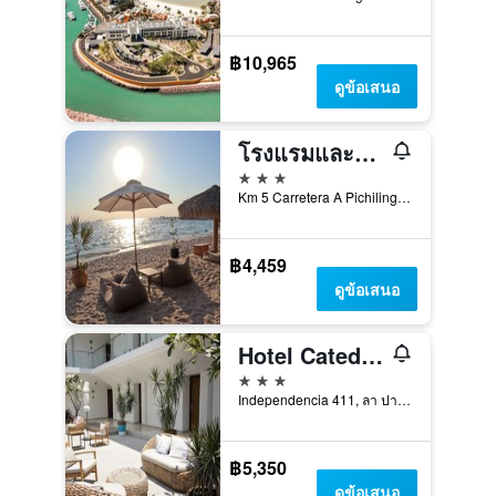
฿10,965
ดูข้อเสนอ
โรงแรมและคลับบีชลาค็อนชา
3 ดาว
Km 5 Carretera A Pichilingue, ลา ปาซ, บาฮา กาลิฟอร์เนีย ซูร์, เม็กซิโก
฿4,459
ดูข้อเสนอ
Hotel Catedral
3 ดาว
Independencia 411, ลา ปาซ, บาฮา กาลิฟอร์เนีย ซูร์, เม็กซิโก
฿5,350
ดูข้อเสนอ