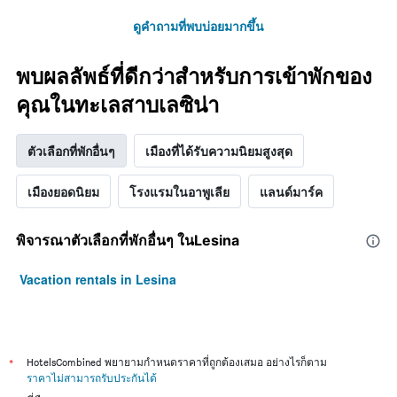
ดูคำถามที่พบบ่อยมากขึ้น
พบผลลัพธ์ที่ดีกว่าสำหรับการเข้าพักของ
คุณในทะเลสาบเลซิน่า
ตัวเลือกที่พักอื่นๆ
เมืองที่ได้รับความนิยมสูงสุด
เมืองยอดนิยม
โรงแรมในอาพูเลีย
แลนด์มาร์ค
พิจารณาตัวเลือกที่พักอื่นๆ ในLesina
Vacation rentals in Lesina
*
HotelsCombined พยายามกำหนดราคาที่ถูกต้องเสมอ อย่างไรก็ตาม
ราคาไม่สามารถรับประกันได้