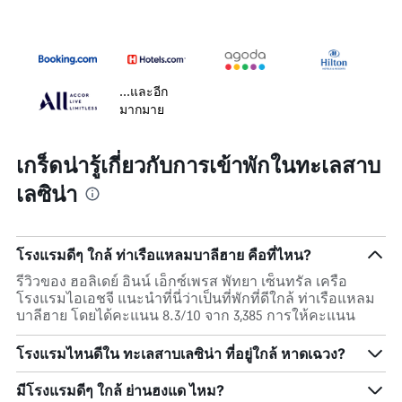
...และอีก
มากมาย
เกร็ดน่ารู้เกี่ยวกับการเข้าพักในทะเลสาบ
เลซิน่า
โรงแรมดีๆ ใกล้ ท่าเรือแหลมบาลีฮาย คือที่ไหน?
รีวิวของ ฮอลิเดย์ อินน์ เอ็กซ์เพรส พัทยา เซ็นทรัล เครือ
โรงแรมไอเอชจี แนะนำที่นี่ว่าเป็นที่พักที่ดีใกล้ ท่าเรือแหลม
บาลีฮาย โดยได้คะแนน 8.3/10 จาก 3,385 การให้คะแนน
โรงแรมไหนดีใน ทะเลสาบเลซิน่า ที่อยู่ใกล้ หาดเฉวง?
มีโรงแรมดีๆ ใกล้ ย่านฮงแด ไหม?