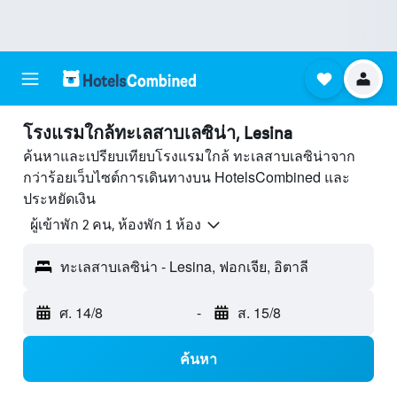
โรงแรมใกล้ทะเลสาบเลซิน่า, Lesina
ค้นหาและเปรียบเทียบโรงแรมใกล้ ทะเลสาบเลซิน่าจาก
กว่าร้อยเว็บไซต์การเดินทางบน HotelsCombined และ
ประหยัดเงิน
ผู้เข้าพัก 2 คน, ห้องพัก 1 ห้อง
ทะเลสาบเลซิน่า - Lesina, ฟอกเจีย, อิตาลี
ศ. 14/8
-
ส. 15/8
ค้นหา