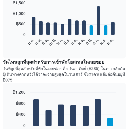
฿1,500
Bar
Chart
฿1,000
graphic.
chart
with
12
฿500
bars.
0
แผนภูมิ
ม.ค.
ก.พ.
มี.ค.
เม.ย.
พ.ค.
มิ.ย.
ก.ค.
ส.ค.
ก.ย.
ต.ค.
พ.ย.
ธ.ค.
ต่อ
End
of
ไป
interactive
นี้
chart
แสดง
วันไหนถูกที่สุดสำหรับการเข้าพักโฮสเทลในเลยซอย
ราคา
วันที่ถูกที่สุดสำหรับที่พักในเลยซอย คือ วันอาทิตย์ (฿285) ในทางกลับกัน
เฉลี่ย
ผู้เดินทางคาดหวังได้ว่าจะจ่ายสูงสุดในวันเสาร์ ซึ่งราคาเฉลี่ยต่อคืนอยู่ที่
ของ
฿975
ห้อง
พัก
฿1,200
ใน
Bar
แต่ละ
Chart
graphic.
฿800
chart
เดือน
with
แผนภูมิ
7
฿400
มี
bars.
แกน
0
X
แผนภูมิ