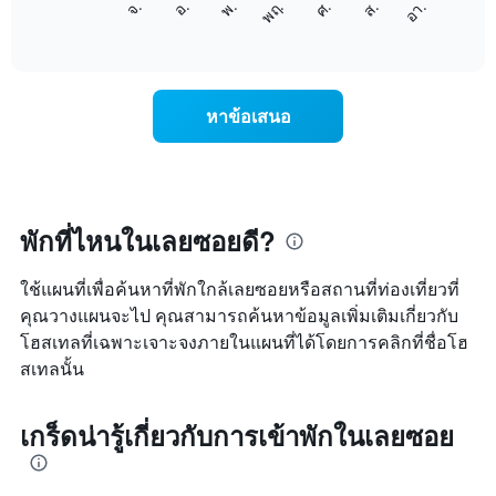
ศ.
พฤ.
พ.
อ.
จ.
อา.
ส.
1
ต่อ
End
แกน
of
ไป
interactive
แสดง
นี้
chart
เดือน
แสดง
แผนภูมิ
ราคา
หาข้อเสนอ
มี
เฉลี่ย
แกน
ของ
Y
ห้อง
1
พัก
แกน
ใน
แแส
แต่ละ
พักที่ไหนในเลยซอยดี?
ดง
วัน
ราคา
ของ
เฉลี่ย
ใช้แผนที่เพื่อค้นหาที่พักใกล้เลยซอยหรือสถานที่ท่องเที่ยวที่
สัปดาห์
ของ
แผนภูมิ
คุณวางแผนจะไป คุณสามารถค้นหาข้อมูลเพิ่มเติมเกี่ยวกับ
ห้อง
มี
โฮสเทลที่เฉพาะเจาะจงภายในแผนที่ได้โดยการคลิกที่ชื่อโฮ
พัก
แกน
สเทลนั้น
X
1
แกน
เกร็ดน่ารู้เกี่ยวกับการเข้าพักในเลยซอย
แสดง
วัน
ของ