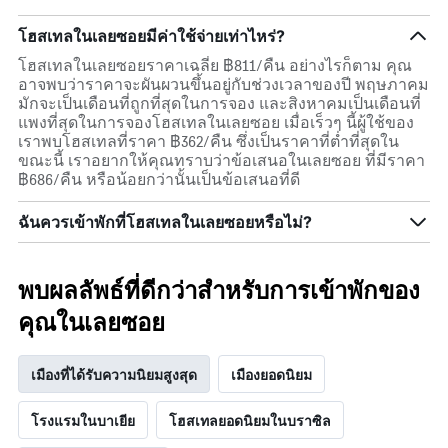
สัปดาห์
แผนภูมิ
โฮสเทลในเลยซอยมีค่าใช้จ่ายเท่าไหร่?
มี
แกน
โฮสเทลในเลยซอยราคาเฉลี่ย ฿811/คืน อย่างไรก็ตาม คุณ
Y
อาจพบว่าราคาจะผันผวนขึ้นอยู่กับช่วงเวลาของปี พฤษภาคม
1
มักจะเป็นเดือนที่ถูกที่สุดในการจอง และสิงหาคมเป็นเดือนที่
แกน
แพงที่สุดในการจองโฮสเทลในเลยซอย เมื่อเร็วๆ นี้ผู้ใช้ของ
แแส
เราพบโฮสเทลที่ราคา ฿362/คืน ซึ่งเป็นราคาที่ต่ำที่สุดใน
ดง
ขณะนี้ เราอยากให้คุณทราบว่าข้อเสนอในเลยซอย ที่มีราคา
ราคา
฿686/คืน หรือน้อยกว่านั้นเป็นข้อเสนอที่ดี
เฉลี่ย
ของ
ฉันควรเข้าพักที่โฮสเทลในเลยซอยหรือไม่?
ห้อง
พัก
พบผลลัพธ์ที่ดีกว่าสำหรับการเข้าพักของ
คุณในเลยซอย
เมืองที่ได้รับความนิยมสูงสุด
เมืองยอดนิยม
โรงแรมในบาเยีย
โฮสเทลยอดนิยมในบราซิล