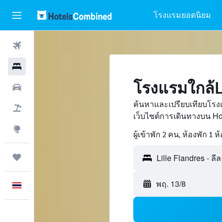
โรงแรมยอดนิยม
ตั๋วเครื่องบิน
โรงแรม
โรงแรมใกล้Lil
รถเช่า
ค้นหาและเปรียบเทียบโรงแ
เที่ยวบิน+โรงแรม
เว็บไซต์การเดินทางบน H
สำรวจ
ผู้เข้าพัก 2 คน, ห้องพัก 1 ห
ทริป
พฤ. 13/8
ภาษาไทย