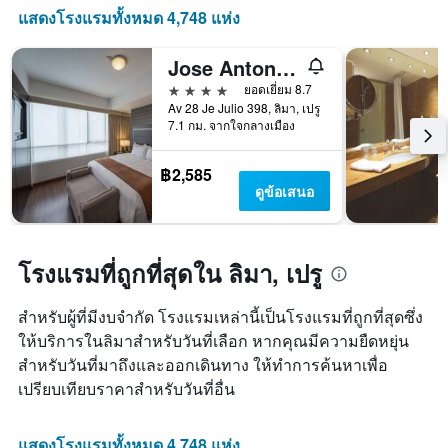
ดาว
X
แสดงโรงแรมทั้งหมด 4,748 แห่ง
แผนภูมิ
1
มี
แกน
แกน
Jose Antonio Lima
แสดง
Y
จำนวน
4 ดาว
ยอดเยี่ยม 8.7
1
วัน
Av 28 Je Julio 398, ลิมา, เปรู
แกน
ก่อน
7.1 กม. จากใจกลางเมือง
แสดง
การ
ราคา
เข้า
฿2,585
เฉลี่ย
พัก
ดูข้อเสนอ
ของ
แผนภูมิ
ห้อง
มี
พัก
แกน
ใน
Y
โรงแรมที่ถูกที่สุดใน ลิมา, เปรู
ช่วง
1
สุด
แกน
สัปดาห์
สำหรับผู้ที่มีงบจำกัด โรงแรมเหล่านี้เป็นโรงแรมที่ถูกที่สุดซึ่ง
แแส
นี้
ดง
ให้บริการในลิมาสำหรับวันที่เลือก หากคุณมีความยืดหยุ่น
ที่
ราคา
สำหรับวันที่มาถึงและออกเดินทาง ให้ทำการค้นหาเพื่อ
พบ
เฉลี่ย
ใน
เปรียบเทียบราคาสำหรับวันที่อื่น
ของ
ช่วง
ห้อง
3
พัก
วัน
แสดงโรงแรมทั้งหมด 4,748 แห่ง