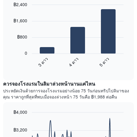
ใน
฿2,400
ดง
ช่วง
ราคา
Bar
Chart
3
เฉลี่ย
graphic.
chart
วัน
฿1,600
with
ของ
ที่
3
ห้อง
ผ่าน
bars.
พัก
มา
฿800
โดย
แผนภูมิ
รวบรวม
ต่อ
0
ตาม
ไป
3 ดาว
4 ดาว
5 ดาว
ระดับ
นี้
ดาว
End
แสดง
of
แผนภูมิ
ราคา
interactive
มี
เฉลี่ย
chart
แกน
ควรจองโรงแรมในลิมาล่วงหน้านานแค่ไหน
ของ
X
ห้อง
ประหยัดเงินด้วยการจองโรงแรมอย่างน้อย 75 วันก่อนทริปไปลิมาของ
1
พัก
คุณ ราคาถูกที่สุดที่พบเมื่อจองล่วงหน้า 75 วันคือ ฿1,988 ต่อคืน
แกน
ใน
แสดง
สุด
หมวด
฿4,000
สัปดาห์
หมู่
นี้
Line
Chart
โรงแรม
graphic.
chart
ที่
ตาม
with
฿3,200
พบ
90
จำนวน
ใน