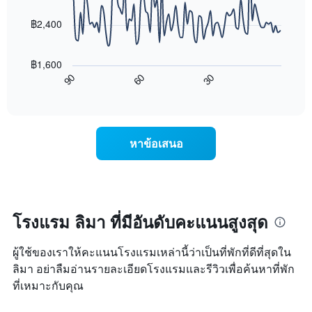
data
ดาว
ช่วง
points.
แผนภูมิ
฿2,400
3
มี
วัน
แผนภูมิ
แกน
ที่
ต่อ
Y
ผ่าน
฿1,600
ไป
1
มา
60
30
90
นี้
End
แกน
โดย
of
แสดง
แสดง
interactive
รวบรวม
การ
chart
ราคา
ตาม
เปลี่ยนแปลง
เฉลี่ย
ระดับ
ของ
ของ
หาข้อเสนอ
ดาว
ราคา
ห้อง
แผนภูมิ
ห้อง
พัก
มี
พัก
คืน
แกน
เมื่อ
นี้
X
ใกล้
ซึ่ง
1
ถึง
โรงแรม ลิมา ที่มีอันดับคะแนนสูงสุด
พบใน
แกน
วัน
3
แสดง
ที่
วัน
หมวด
ผู้ใช้ของเราให้คะแนนโรงแรมเหล่านี้ว่าเป็นที่พักที่ดีที่สุดใน
เข้า
ที่
หมู่
พัก
ลิมา อย่าลืมอ่านรายละเอียดโรงแรมและรีวิวเพื่อค้นหาที่พัก
ผ่าน
โรงแรม
แผนภูมิ
ที่เหมาะกับคุณ
มา
ตาม
มี
จำนวน
แกน