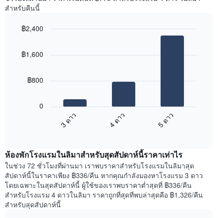
Y
ห้อง
สำหรับคืนนี้
1
พัก
แกน
ใน
แแส
฿2,400
แต่ละ
ดง
Bar
วัน
Chart
ราคา
graphic.
chart
ของ
฿1,600
with
เฉลี่ย
สัปดาห์
3
ของ
แผนภูมิ
bars.
ห้อง
มี
฿800
พัก
แกน
แผนภูมิ
X
ต่อ
1
0
ไป
แกน
3 ดาว
4 ดาว
5 ดาว
นี้
แสดง
End
แสดง
วัน
of
ราคา
interactive
ของ
เฉลี่ย
chart
สัปดาห์
ห้องพักโรงแรมในลิมาสำหรับสุดสัปดาห์นี้ราคาเท่าไร
ของ
แผนภูมิ
ห้อง
ในช่วง 72 ชั่วโมงที่ผ่านมา เราพบราคาสำหรับโรงแรมในลิมาสุด
มี
พัก
สัปดาห์นี้ในราคาเพียง ฿336/คืน หากคุณกำลังมองหาโรงแรม 3 ดาว
แกน
คืน
โดยเฉพาะในสุดสัปดาห์นี้ ผู้ใช้ของเราพบราคาต่ำสุดที่ ฿336/คืน
Y
นี้
สำหรับโรงแรม 4 ดาวในลิมา ราคาถูกที่สุดที่พบล่าสุดคือ ฿1,326/คืน
1
ที่
สำหรับสุดสัปดาห์นี้
แกน
พบ
แแส