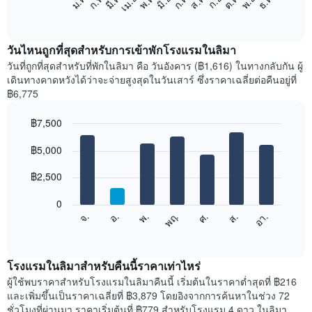
ก.พ.
พ.ค.
ส.ค.
พ.ย.
มี.ค.
มิ.ย.
ก.ย.
ธ.ค.
เม.ย.
ก.ค.
ต.ค.
ม.ค.
ต่อ
End
of
ไป
interactive
นี้
chart
แสดง
วันไหนถูกที่สุดสำหรับการเข้าพักโรงแรมในลิมา
ราคา
วันที่ถูกที่สุดสำหรับที่พักในลิมา คือ วันอังคาร (฿1,616) ในทางกลับกัน ผู้
เฉลี่ย
เดินทางคาดหวังได้ว่าจะจ่ายสูงสุดในวันเสาร์ ซึ่งราคาเฉลี่ยต่อคืนอยู่ที่
ของ
฿6,775
ห้อง
พัก
฿7,500
ใน
Bar
แต่ละ
Chart
graphic.
฿5,000
chart
เดือน
with
แผนภูมิ
7
฿2,500
มี
bars.
แกน
0
X
แผนภูมิ
ศ.
พฤ.
พ.
อ.
จ.
อา.
ส.
1
ต่อ
End
แกน
of
ไป
interactive
แสดง
นี้
chart
เดือน
แสดง
โรงแรมในลิมาสำหรับคืนนี้ราคาเท่าไหร่
แผนภูมิ
ราคา
ผู้ใช้พบราคาสำหรับโรงแรมในลิมาคืนนี้ เริ่มต้นในราคาต่ำสุดที่ ฿216
มี
เฉลี่ย
และเพิ่มขึ้นเป็นราคาเฉลี่ยที่ ฿3,879 โดยอิงจากการค้นหาในช่วง 72
แกน
ของ
ชั่วโมงที่ผ่านมา ราคาเริ่มต้นที่ ฿779 สำหรับโรงแรม 4 ดาว ในลิมา