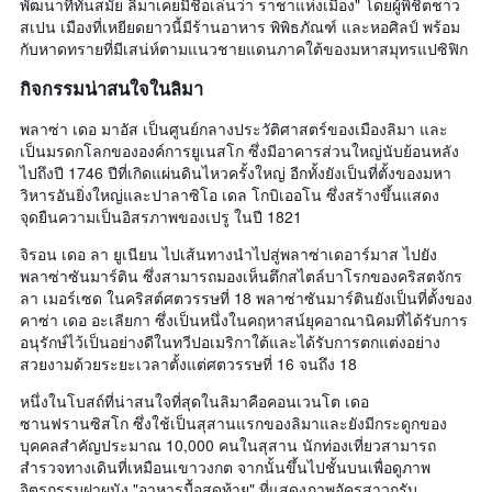
พัฒนาที่ทันสมัย ลิมาเคยมีชื่อเล่นว่า ราชาแห่งเมือง" โดยผู้พิชิตชาว
สเปน เมืองที่เหยียดยาวนี้มีร้านอาหาร พิพิธภัณฑ์ และหอศิลป์ พร้อม
กับหาดทรายที่มีเสน่ห์ตามแนวชายแดนภาคใต้ของมหาสมุทรแปซิฟิก
กิจกรรมน่าสนใจในลิมา
พลาซ่า เดอ มาอัส เป็นศูนย์กลางประวัติศาสตร์ของเมืองลิมา และ
เป็นมรดกโลกขององค์การยูเนสโก ซึ่งมีอาคารส่วนใหญ่นับย้อนหลัง
ไปถึงปี 1746 ปีที่เกิดแผ่นดินไหวครั้งใหญ่ อีกทั้งยังเป็นที่ตั้งของมหา
วิหารอันยิ่งใหญ่และปาลาซิโอ เดล โกบิเออโน ซึ่งสร้างขึ้นแสดง
จุดยืนความเป็นอิสรภาพของเปรู ในปี 1821
จิรอน เดอ ลา ยูเนียน ไปเส้นทางนำไปสู่พลาซ่าเดอาร์มาส ไปยัง
พลาซ่าซันมาร์ติน ซึ่งสามารถมองเห็นตึกสไตล์บาโรกของคริสตจักร
ลา เมอร์เซด ในคริสต์ศตวรรษที่ 18 พลาซ่าซันมาร์ตินยังเป็นที่ตั้งของ
คาซ่า เดอ อะเลียกา ซึ่งเป็นหนึ่งในคฤหาสน์ยุคอาณานิคมที่ได้รับการ
อนุรักษ์ไว้เป็นอย่างดีในทวีปอเมริกาใต้และได้รับการตกแต่งอย่าง
สวยงามด้วยระยะเวลาตั้งแต่ศตวรรษที่ 16 จนถึง 18
หนึ่งในโบสถ์ที่น่าสนใจที่สุดในลิมาคือคอนเวนโต เดอ
ซานฟรานซิสโก ซึ่งใช้เป็นสุสานแรกของลิมาและยังมีกระดูกของ
บุคคลสำคัญประมาณ 10,000 คนในสุสาน นักท่องเที่ยวสามารถ
สำรวจทางเดินที่เหมือนเขาวงกต จากนั้นขึ้นไปชั้นบนเพื่อดูภาพ
จิตรกรรมฝาผนัง "อาหารมื้อสุดท้าย" ที่แสดงภาพอัครสาวกรับ