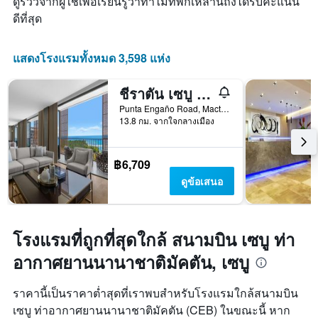
ดูรีวิวจากผู้ใช้เพื่อเรียนรู้ว่าทำไมที่พักเหล่านี้ถึงได้รับคะแนน
1
ดีที่สุด
แกน
แสดง
จำนวน
แสดงโรงแรมทั้งหมด 3,598 แห่ง
วัน
ก่อน
การ
ชีราตัน เซบู แมคตาน รีสอร์ท
เข้า
Punta Engaño Road, Mactan Island Lapu-Lapu City, เซบู, ฟิลิปปินส์
พัก
13.8 กม. จากใจกลางเมือง
แผนภูมิ
มี
แกน
฿6,709
Y
1
ดูข้อเสนอ
แกน
แแส
ดง
ราคา
โรงแรมที่ถูกที่สุดใกล้ สนามบิน เซบู ท่า
เฉลี่ย
อากาศยานนานาชาติมัคตัน, เซบู
ของ
ห้อง
พัก
ราคานี้เป็นราคาต่ำสุดที่เราพบสำหรับโรงแรมใกล้สนามบิน
เซบู ท่าอากาศยานนานาชาติมัคตัน (CEB) ในขณะนี้ หาก