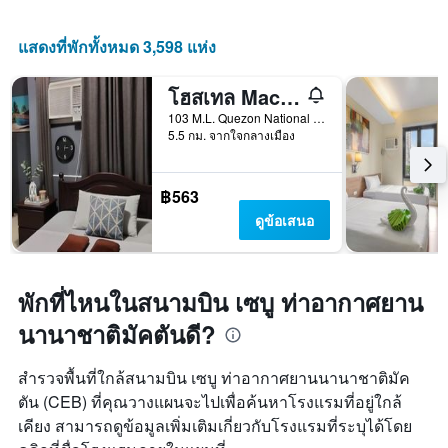
แสดงที่พักทั้งหมด 3,598 แห่ง
โฮสเทล Mactan District Budgetel - Lapu Lapu Cebu
103 M.L. Quezon National Highway, เซบู, ฟิลิปปินส์
5.5 กม. จากใจกลางเมือง
฿563
ดูข้อเสนอ
พักที่ไหนในสนามบิน เซบู ท่าอากาศยาน
นานาชาติมัคตันดี?
สำรวจพื้นที่ใกล้สนามบิน เซบู ท่าอากาศยานนานาชาติมัค
ตัน (CEB) ที่คุณวางแผนจะไปเพื่อค้นหาโรงแรมที่อยู่ใกล้
เคียง สามารถดูข้อมูลเพิ่มเติมเกี่ยวกับโรงแรมที่ระบุได้โดย