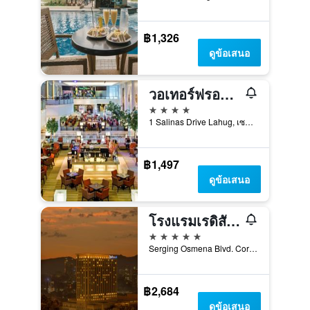
฿1,326
ดูข้อเสนอ
วอเทอร์ฟรอนท์ เซบูซิตี้ โฮเทลแอนด์คาสิโน
4 ดาว
1 Salinas Drive Lahug, เซบู, ฟิลิปปินส์
฿1,497
ดูข้อเสนอ
โรงแรมเรดิสัน บลู เซบู
5 ดาว
Serging Osmena Blvd. Cor Juan Luna Avenue, 400, เซบู, ฟิลิปปินส์
฿2,684
ดูข้อเสนอ