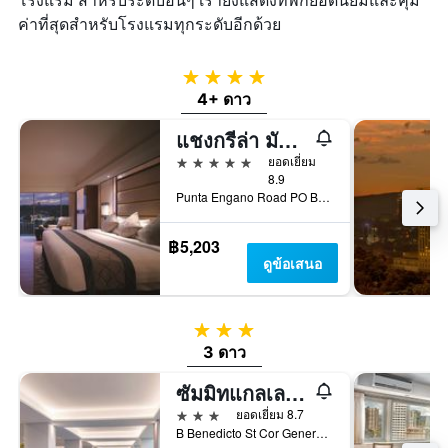
ค่าที่สุดสำหรับโรงแรมทุกระดับอีกด้วย
4 ดาว
4+ ดาว
แชงกรีล่า มักตัน เซบู
5 ดาว
ยอดเยี่ยม
8.9
Punta Engano Road PO Box 86 Lapu-Lapu City, เซบู, ฟิลิปปินส์
฿5,203
ดูข้อเสนอ
3 ดาว
3 ดาว
ซัมมิทแกลเลอเรีย เซบู
3 ดาว
ยอดเยี่ยม 8.7
B Benedicto St Cor General Maxilom Avenue Ext, เซบู, ฟิลิปปินส์