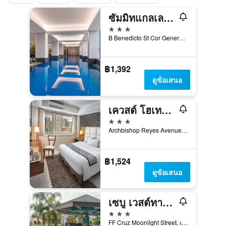
ซัมมิทแกลเลอเรีย เซบู
3 ดาว
B Benedicto St Cor General Maxilom Avenue Ext, เซบู, ฟิลิปปินส์
฿1,392
ดูข้อเสนอ
เควสต์ โฮเทลแอนด์คอนเฟอเรนซ์ เซ็นเตอร์
3 ดาว
Archbishop Reyes Avenue, เซบู, ฟิลิปปินส์
฿1,524
ดูข้อเสนอ
เซบู เวสต์ทาวน์ ลากูน - เซาท์วิง
3 ดาว
FF Cruz Moonlight Street, เซบู, ฟิลิปปินส์