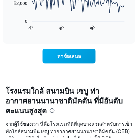
แกน
฿2,000
X
แผนภูมิ
1
ต่อ
แกน
0
ไป
แสดง
60
30
90
นี้
End
วัน
of
แสดง
interactive
ของ
การ
chart
สัปดาห์
เปลี่ยนแปลง
แผนภูมิ
ของ
หาข้อเสนอ
มี
ราคา
แกน
ห้อง
Y
พัก
1
เมื่อ
แกน
ใกล้
แแส
ถึง
โรงแรมใกล้ สนามบิน เซบู ท่า
ดง
วัน
ราคา
อากาศยานนานาชาติมัคตัน ที่มีอันดับ
ที่
เฉลี่ย
เข้า
คะแนนสูงสุด
ของ
พัก
ห้อง
แผนภูมิ
พัก
มี
จากผู้ใช้ของเรา นี่คือโรงแรมที่ดีที่สุดบางส่วนสำหรับการเข้า
แกน
พักใกล้สนามบิน เซบู ท่าอากาศยานนานาชาติมัคตัน (CEB)
X