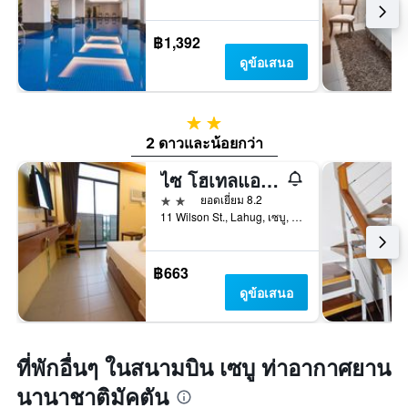
฿1,392
ดูข้อเสนอ
2 ดาว
2 ดาวและน้อยกว่า
ไซ โฮเทลแอนด์เรสซิเดนเซส
2 ดาว
ยอดเยี่ยม 8.2
11 Wilson St., Lahug, เซบู, ฟิลิปปินส์
฿663
ดูข้อเสนอ
ที่พักอื่นๆ ในสนามบิน เซบู ท่าอากาศยาน
นานาชาติมัคตัน