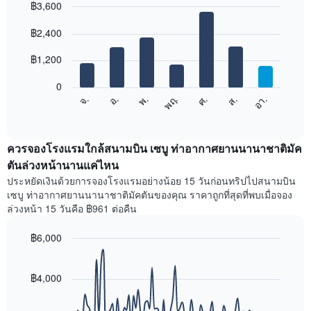
฿3,600
แต่ละ
เดือน
Bar
Chart
graphic.
฿2,400
แผนภูมิ
chart
with
มี
7
฿1,200
แกน
bars.
X
1
0
แผนภูมิ
แกน
ศ.
พฤ.
พ.
อ.
จ.
อา.
ส.
ต่อ
End
แสดง
of
ไป
เดือน
interactive
นี้
chart
แผนภูมิ
แสดง
ควรจองโรงแรมใกล้สนามบิน เซบู ท่าอากาศยานนานาชาติมัค
มี
ราคา
ตันล่วงหน้านานแค่ไหน
แกน
เฉลี่ย
Y
ประหยัดเงินด้วยการจองโรงแรมอย่างน้อย 15 วันก่อนทริปไปสนามบิน
ของ
1
เซบู ท่าอากาศยานนานาชาติมัคตันของคุณ ราคาถูกที่สุดที่พบเมื่อจอง
ห้อง
แกน
ล่วงหน้า 15 วันคือ ฿961 ต่อคืน
พัก
แแส
ใน
ดง
฿6,000
แต่ละ
ราคา
วัน
Line
Chart
เฉลี่ย
graphic.
ของ
chart
ของ
with
฿4,000
สัปดาห์
ห้อง
90
แผนภูมิ
พัก
data
มี
points.