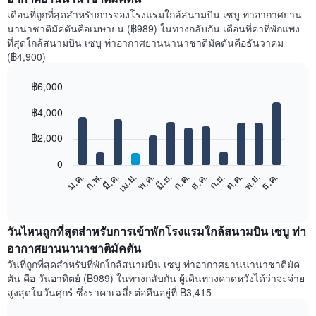
เดือนที่ถูกที่สุดสำหรับการจองโรงแรมใกล้สนามบิน เซบู ท่าอากาศยาน
นานาชาติมัคตันคือเมษายน (฿989) ในทางกลับกัน เดือนที่ค่าที่พักแพง
ที่สุดใกล้สนามบิน เซบู ท่าอากาศยานนานาชาติมัคตันคือธันวาคม
(฿4,900)
฿6,000
Bar
Chart
฿4,000
graphic.
chart
with
12
฿2,000
bars.
0
แผนภูมิ
ม.ค.
ก.พ.
มี.ค.
เม.ย.
พ.ค.
มิ.ย.
ก.ค.
ส.ค.
ก.ย.
ต.ค.
พ.ย.
ธ.ค.
ต่อ
End
of
ไป
interactive
นี้
chart
แสดง
วันไหนถูกที่สุดสำหรับการเข้าพักโรงแรมใกล้สนามบิน เซบู ท่า
ราคา
อากาศยานนานาชาติมัคตัน
เฉลี่ย
วันที่ถูกที่สุดสำหรับที่พักใกล้สนามบิน เซบู ท่าอากาศยานนานาชาติมัค
ของ
ตัน คือ วันอาทิตย์ (฿989) ในทางกลับกัน ผู้เดินทางคาดหวังได้ว่าจะจ่าย
ห้อง
สูงสุดในวันศุกร์ ซึ่งราคาเฉลี่ยต่อคืนอยู่ที่ ฿3,415
พัก
ใน