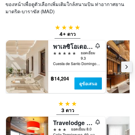
ของหน้าเพื่อดูตัวเลือกเพิ่มเติมใกล้สนามบิน ท่าอากาศยาน
มาดริด-บาราฆัส (MAD)
4 ดาว
4+ ดาว
พาเลซิโอเดอลอสดูเกสกรานเมเลีย - โรงแรมชั้นนำของโลก
5 ดาว
ยอดเยี่ยม
9.3
Cuesta de Santo Domingo, 5, มาดริด, สเปน
฿14,204
ดูข้อเสนอ
3 ดาว
3 ดาว
Travelodge Torrelaguna
3 ดาว
ยอดเยี่ยม 8.0
Calle Torrelaguna, 69, มาดริด, สเปน