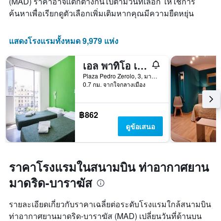
(MAD) ราคาอาจแตกต่างกันไปตามวันที่เลือก ให้ใช้การ
ค้นหาเพื่อเรียกดูตัวเลือกเพิ่มเติมหากคุณมีความยืดหยุ่น
แสดงโรงแรมทั้งหมด 9,979 แห่ง
เอล พาทิโอ เด ชูเอกา - โฮสเทล
Plaza Pedro Zerolo, 3, มาดริด, สเปน
0.7 กม. จากใจกลางเมือง
฿862
ดูข้อเสนอ
ราคาโรงแรมในสนามบิน ท่าอากาศยาน
มาดริด-บาราฆัส
รายละเอียดเกี่ยวกับราคาเฉลี่ยต่อระดับโรงแรมใกล้สนามบิน
ท่าอากาศยานมาดริด-บาราฆัส (MAD) เปลี่ยนวันที่ด้านบน