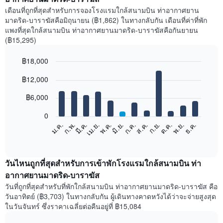
เดือนที่ถูกที่สุดสำหรับการจองโรงแรมใกล้สนามบิน ท่าอากาศยาน
มาดริด-บาราฆัสคือมิถุนายน (฿1,862) ในทางกลับกัน เดือนที่ค่าที่พัก
แพงที่สุดใกล้สนามบิน ท่าอากาศยานมาดริด-บาราฆัสคือกันยายน
(฿15,295)
฿18,000
Bar
Chart
฿12,000
graphic.
chart
with
12
฿6,000
bars.
0
แผนภูมิ
ก.พ.
พ.ค.
ส.ค.
พ.ย.
มี.ค.
มิ.ย.
ก.ย.
ธ.ค.
เม.ย.
ก.ค.
ต.ค.
ม.ค.
ต่อ
End
of
ไป
interactive
นี้
chart
แสดง
วันไหนถูกที่สุดสำหรับการเข้าพักโรงแรมใกล้สนามบิน ท่า
ราคา
อากาศยานมาดริด-บาราฆัส
เฉลี่ย
วันที่ถูกที่สุดสำหรับที่พักใกล้สนามบิน ท่าอากาศยานมาดริด-บาราฆัส คือ
ของ
วันอาทิตย์ (฿3,703) ในทางกลับกัน ผู้เดินทางคาดหวังได้ว่าจะจ่ายสูงสุด
ห้อง
ในวันจันทร์ ซึ่งราคาเฉลี่ยต่อคืนอยู่ที่ ฿15,084
พัก
ใน