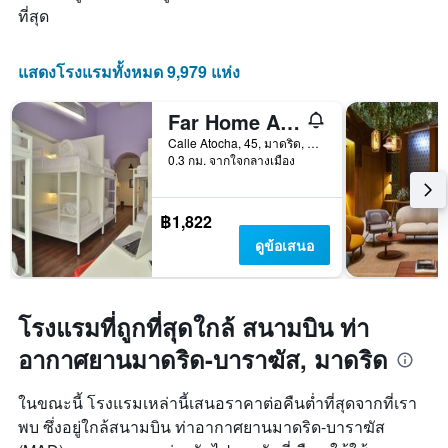
1
ที่สุด
แกน
แสดง
จำนวน
แสดงโรงแรมทั้งหมด 9,979 แห่ง
วัน
ก่อน
Far Home Atocha
การ
เข้า
Calle Atocha, 45, มาดริด, สเปน
พัก
0.3 กม. จากใจกลางเมือง
แผนภูมิ
มี
แกน
฿1,822
Y
ดูข้อเสนอ
1
แกน
แแส
ดง
โรงแรมที่ถูกที่สุดใกล้ สนามบิน ท่า
ราคา
เฉลี่ย
อากาศยานมาดริด-บาราฆัส, มาดริด
ของ
ห้อง
ในขณะนี้ โรงแรมเหล่านี้เสนอราคาต่อคืนต่ำที่สุดจากที่เรา
พัก
พบ ซึ่งอยู่ใกล้สนามบิน ท่าอากาศยานมาดริด-บาราฆัส