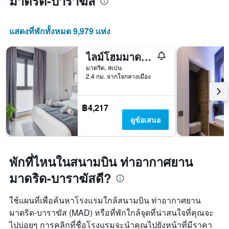
มาดริด-บาราฆัส
แสดงที่พักทั้งหมด 9,979 แห่ง
ไลม์โฮมมาดริด คาย เด ดอน รามอน เด ลา ครูซ
มาดริด, สเปน
2.4 กม. จากใจกลางเมือง
฿4,217
ดูข้อเสนอ
พักที่ไหนในสนามบิน ท่าอากาศยาน
มาดริด-บาราฆัสดี?
ใช้แผนที่เพื่อค้นหาโรงแรมใกล้สนามบิน ท่าอากาศยาน
มาดริด-บาราฆัส (MAD) หรือที่พักใกล้จุดที่น่าสนใจที่คุณจะ
ไปบ่อยๆ การคลิกที่ชื่อโรงแรมจะนำคุณไปยังหน้าที่มีราคา