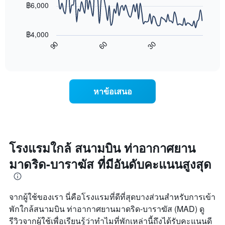
แกน
฿6,000
X
แผนภูมิ
1
ต่อ
แกน
฿4,000
ไป
แสดง
90
60
30
นี้
End
วัน
of
แสดง
interactive
ของ
การ
chart
สัปดาห์
เปลี่ยนแปลง
แผนภูมิ
ของ
หาข้อเสนอ
มี
ราคา
แกน
ห้อง
Y
พัก
1
เมื่อ
แกน
ใกล้
แแส
ถึง
โรงแรมใกล้ สนามบิน ท่าอากาศยาน
ดง
วัน
ราคา
มาดริด-บาราฆัส ที่มีอันดับคะแนนสูงสุด
ที่
เฉลี่ย
เข้า
ของ
พัก
ห้อง
แผนภูมิ
พัก
จากผู้ใช้ของเรา นี่คือโรงแรมที่ดีที่สุดบางส่วนสำหรับการเข้า
มี
พักใกล้สนามบิน ท่าอากาศยานมาดริด-บาราฆัส (MAD) ดู
แกน
X
รีวิวจากผู้ใช้เพื่อเรียนรู้ว่าทำไมที่พักเหล่านี้ถึงได้รับคะแนนดี