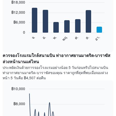
฿18,000
แต่ละ
เดือน
Bar
Chart
graphic.
฿12,000
แผนภูมิ
chart
with
มี
7
฿6,000
แกน
bars.
X
1
0
แผนภูมิ
แกน
จ.
พฤ.
อา.
พ.
ส.
อ.
ศ.
ต่อ
End
แสดง
of
ไป
เดือน
interactive
นี้
chart
แผนภูมิ
แสดง
ควรจองโรงแรมใกล้สนามบิน ท่าอากาศยานมาดริด-บาราฆัส
มี
ราคา
ล่วงหน้านานแค่ไหน
แกน
เฉลี่ย
Y
ประหยัดเงินด้วยการจองโรงแรมอย่างน้อย 5 วันก่อนทริปไปสนามบิน
ของ
1
ท่าอากาศยานมาดริด-บาราฆัสของคุณ ราคาถูกที่สุดที่พบเมื่อจองล่วง
ห้อง
แกน
หน้า 5 วันคือ ฿4,507 ต่อคืน
พัก
แแส
ใน
ดง
฿10,000
แต่ละ
ราคา
วัน
Line
Chart
เฉลี่ย
graphic.
ของ
chart
ของ
with
฿8,000
สัปดาห์
ห้อง
90
แผนภูมิ
พัก
data
มี
points.