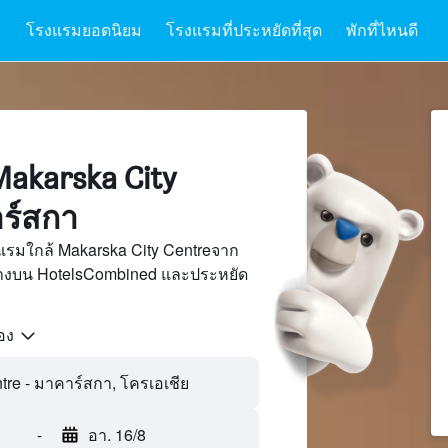
โรงแรมยอดนิยม
โรงแรมที่ประหยัดที่สุด
พักที่ไหนดี
akarska City
าร์สกา
แรมใกล้ Makarska City Centreจาก
นทางบน HotelsCombined และประหยัด
้อง
-
อา. 16/8