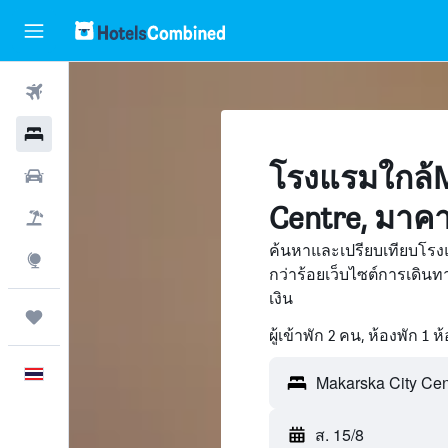
ตั๋วเครื่องบิน
โรงแรม
โรงแรมใกล้M
รถเช่า
Centre, มาค
เที่ยวบิน+โรงแรม
ค้นหาและเปรียบเทียบโรง
สำรวจ
กว่าร้อยเว็บไซต์การเดิ
เงิน
ทริป
ผู้เข้าพัก 2 คน, ห้องพัก 1 ห
ภาษาไทย
ส. 15/8