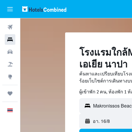
ตั๋วเครื่องบิน
โรงแรม
โรงแรมใกล้M
รถเช่า
เอเยีย นาปา
เที่ยวบิน+โรงแรม
ค้นหาและเปรียบเทียบโรง
สำรวจ
ร้อยเว็บไซต์การเดินทาง
ผู้เข้าพัก 2 คน, ห้องพัก 1 ห
ทริป
ภาษาไทย
อา. 16/8