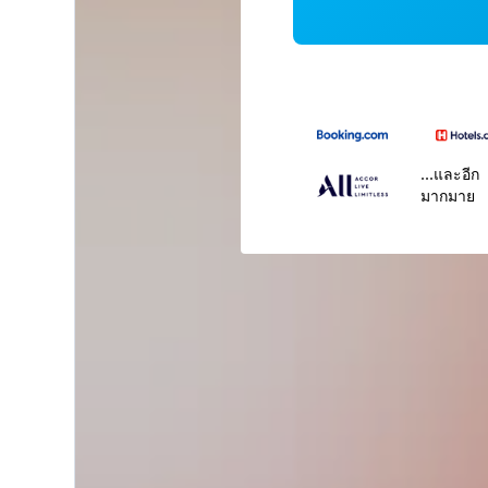
...และอีก
มากมาย