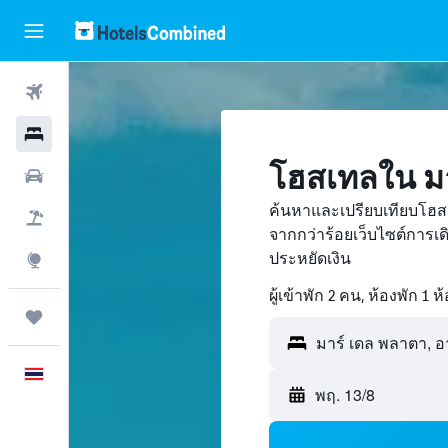
ตั๋วเครื่องบิน
โรงแรม
โฮสเทลใน มา
รถเช่า
ค้นหาและเปรียบเทียบโฮส
เที่ยวบิน+โรงแรม
จากกว่าร้อยเว็บไซต์การ
ประหยัดเงิน
สำรวจ
ผู้เข้าพัก 2 คน, ห้องพัก 1 ห
ทริป
ภาษาไทย
พฤ. 13/8