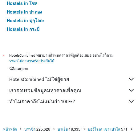
Hostels in โซล
Hostels in ป่าตอง
Hostels in ฟุกุโอกะ
Hostels in กระบี่
Hostels in ซัปโปโร
Hostels in เกาะสมุย
Hostels in เซี่ยงไฮ้
*
HotelsCombined พยายามกำหนดราคาที่ถูกต้องเสมอ อย่างไรก็ตาม
ราคาไม่สามารถรับประกันได้
Hostels in ไทเป
นี่คือเหตุผล:
Hostels in หาดใหญ่
HotelsCombined ไม่ใช่ผู้ขาย
Hostels in ภูเก็ต
Hostels in เกียวโต
เรารวบรวมข้อมูลมหาศาลเพื่อคุณ
ทำไมราคาถึงไม่แม่นยำ 100%?
หน้าหลัก
บราซิล
225,626
บาเยีย
18,335
มอร์โร เด เซา เปาโล
571