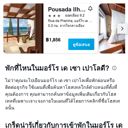
ห้อง
พัก
Pousada Ilha da Saudade
3 ดาว
ยอดเยี่ยม 9.2
Rua da Prainha, มอร์โร เด เซา เปาโล, บราซิล
0.3 กม. จากใจกลางเมือง
฿1,856
ดูข้อเสนอ
พักที่ไหนในมอร์โร เด เซา เปาโลดี?
ไม่ว่าคุณจะไปเยือนมอร์โร เด เซา เปาโลเพื่อพักผ่อนหรือ
ติดต่อธุรกิจ ใช้แผนที่เพื่อค้นหาโฮสเทลใกล้ตำแหน่งที่ตั้งที่
คุณต้องการ คุณสามารถค้นหาข้อมูลเพิ่มเติมเกี่ยวกับโฮส
เทลที่เฉพาะเจาะจงภายในแผนที่ได้โดยการคลิกที่ชื่อโฮสเท
ลนั้น
เกร็ดน่ารู้เกี่ยวกับการเข้าพักในมอร์โร เด