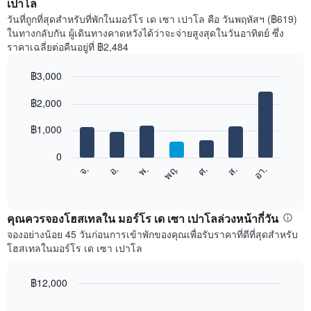
เปาโล
วันที่ถูกที่สุดสำหรับที่พักในมอร์โร เด เซา เปาโล คือ วันพฤหัสฯ (฿619)
ในทางกลับกัน ผู้เดินทางคาดหวังได้ว่าจะจ่ายสูงสุดในวันอาทิตย์ ซึ่ง
ราคาเฉลี่ยต่อคืนอยู่ที่ ฿2,484
฿3,000
Bar
Chart
graphic.
฿2,000
chart
with
7
฿1,000
bars.
0
แผนภูมิ
ศ.
พฤ.
พ.
อ.
จ.
อา.
ส.
ต่อ
End
of
ไป
interactive
นี้
chart
แสดง
คุณควรจองโฮสเทลใน มอร์โร เด เซา เปาโลล่วงหน้ากี่วัน
ราคา
จองอย่างน้อย 45 วันก่อนการเข้าพักของคุณเพื่อรับราคาที่ดีที่สุดสำหรับ
เฉลี่ย
โฮสเทลในมอร์โร เด เซา เปาโล
ของ
ห้อง
พัก
฿12,000
ใน
Line
Chart
แต่ละ
graphic.
chart