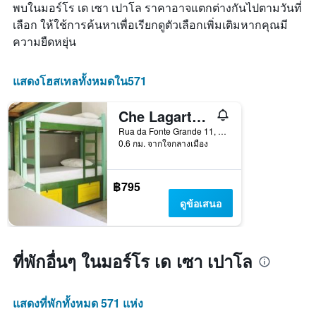
ของ
พบในมอร์โร เด เซา เปาโล ราคาอาจแตกต่างกันไปตามวันที่
มี
ห้อง
เลือก ให้ใช้การค้นหาเพื่อเรียกดูตัวเลือกเพิ่มเติมหากคุณมี
แกน
พัก
X
ความยืดหยุ่น
1
แกน
แสดง
แสดงโฮสเทลทั้งหมดใน571
จำนวน
วัน
Che Lagarto Hostel Morro De São Paulo
ก่อน
การ
Rua da Fonte Grande 11, มอร์โร เด เซา เปาโล, บราซิล
0.6 กม. จากใจกลางเมือง
เข้า
พัก
แผนภูมิ
มี
฿795
แกน
ดูข้อเสนอ
Y
1
แกน
แแส
ที่พักอื่นๆ ในมอร์โร เด เซา เปาโล
ดง
ราคา
เฉลี่ย
แสดงที่พักทั้งหมด 571 แห่ง
ของ