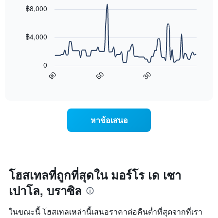
with
วัน
฿8,000
90
ของ
data
สัปดาห์
points.
แผนภูมิ
฿4,000
มี
แผนภูมิ
แกน
ต่อ
X
0
ไป
1
90
60
30
นี้
End
แกน
of
แสดง
แสดง
interactive
การ
chart
วัน
เปลี่ยนแปลง
ของ
ของ
สัปดาห์
หาข้อเสนอ
ราคา
แผนภูมิ
ห้อง
มี
พัก
แกน
เมื่อ
Y
ใกล้
1
ถึง
โฮสเทลที่ถูกที่สุดใน มอร์โร เด เซา
แกน
วัน
แแส
เปาโล, บราซิล
ที่
ดง
เข้า
ราคา
พัก
ในขณะนี้ โฮสเทลเหล่านี้เสนอราคาต่อคืนต่ำที่สุดจากที่เรา
เฉลี่ย
แผนภูมิ