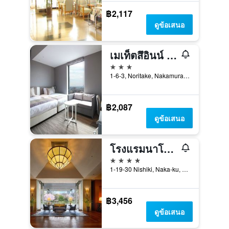
฿2,117
ดูข้อเสนอ
เมเท็ตสึอินน์ นาโกย่าเอกิ ชินกังเซ็นกุจิ
3 ดาว
1-6-3, Noritake, Nakamura-ku, นาโกย่า, ญี่ปุ่น
฿2,087
ดูข้อเสนอ
โรงแรมนาโงย่า คังโค
4 ดาว
1-19-30 Nishiki, Naka-ku, นาโกย่า, ญี่ปุ่น
฿3,456
ดูข้อเสนอ