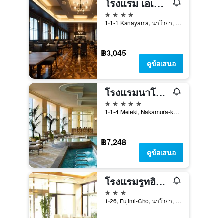
โรงแรม เอเอ็นเอ คราวน์พลาซ่า แกรนด์คอร์ท นาโงย่า
4 ดาว
1-1-1 Kanayama, นาโกย่า, ญี่ปุ่น
฿3,045
ดูข้อเสนอ
โรงแรมนาโกย่า แมริออท แอสโซเซีย
5 ดาว
1-1-4 Meieki, Nakamura-ku, นาโกย่า, ญี่ปุ่น
฿7,248
ดูข้อเสนอ
โรงแรมรูทอินน์ นาโงย่า ฮิงาชิ เบ็ทสึอิน
3 ดาว
1-26, Fujimi-Cho, นาโกย่า, ญี่ปุ่น