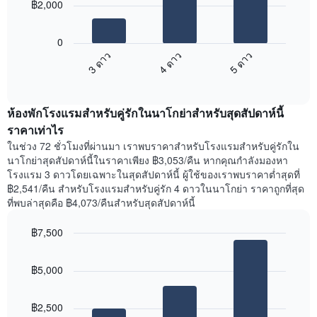
มี
฿2,000
แกน
แผนภูมิ
X
ต่อ
1
0
ไป
แกน
3 ดาว
4 ดาว
5 ดาว
นี้
แสดง
End
แสดง
วัน
of
ราคา
interactive
ของ
เฉลี่ย
chart
สัปดาห์
ห้องพักโรงแรมสำหรับคู่รักในนาโกย่าสำหรับสุดสัปดาห์นี้
ของ
แผนภูมิ
ห้อง
ราคาเท่าไร
มี
พัก
ในช่วง 72 ชั่วโมงที่ผ่านมา เราพบราคาสำหรับโรงแรมสำหรับคู่รักใน
แกน
คืน
นาโกย่าสุดสัปดาห์นี้ในราคาเพียง ฿3,053/คืน หากคุณกำลังมองหา
Y
นี้
โรงแรม 3 ดาวโดยเฉพาะในสุดสัปดาห์นี้ ผู้ใช้ของเราพบราคาต่ำสุดที่
1
ที่
฿2,541/คืน สำหรับโรงแรมสำหรับคู่รัก 4 ดาวในนาโกย่า ราคาถูกที่สุด
แกน
พบ
แแส
ที่พบล่าสุดคือ ฿4,073/คืนสำหรับสุดสัปดาห์นี้
ใน
ดง
ช่วง
ราคา
฿7,500
3
เฉลี่ย
วัน
Bar
Chart
ของ
graphic.
chart
ที่
ห้อง
฿5,000
with
ผ่าน
พัก
3
มา
bars.
โดย
฿2,500
รวบรวม