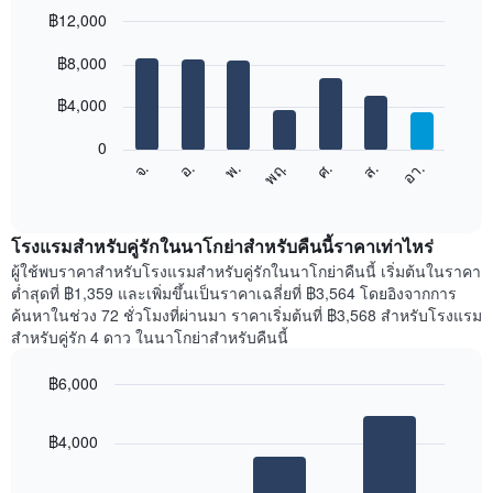
฿12,000
Bar
Chart
graphic.
฿8,000
chart
with
7
฿4,000
bars.
0
แผนภูมิ
จ.
พฤ.
อา.
พ.
ส.
อ.
ศ.
ต่อ
End
of
ไป
interactive
นี้
chart
แสดง
โรงแรมสำหรับคู่รักในนาโกย่าสำหรับคืนนี้ราคาเท่าไหร่
ราคา
ผู้ใช้พบราคาสำหรับโรงแรมสำหรับคู่รักในนาโกย่าคืนนี้ เริ่มต้นในราคา
เฉลี่ย
ต่ำสุดที่ ฿1,359 และเพิ่มขึ้นเป็นราคาเฉลี่ยที่ ฿3,564 โดยอิงจากการ
ของ
ค้นหาในช่วง 72 ชั่วโมงที่ผ่านมา ราคาเริ่มต้นที่ ฿3,568 สำหรับโรงแรม
ห้อง
สำหรับคู่รัก 4 ดาว ในนาโกย่าสำหรับคืนนี้
พัก
ใน
฿6,000
แต่ละ
Bar
วัน
Chart
graphic.
chart
ของ
฿4,000
with
สัปดาห์
3
แผนภูมิ
bars.