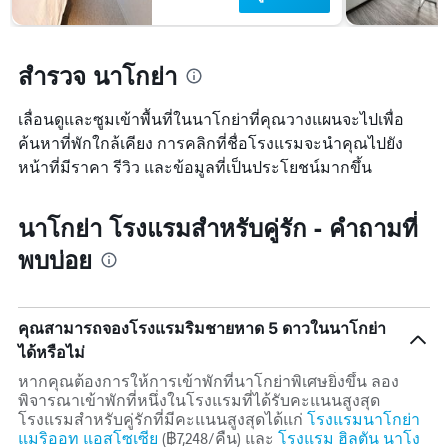
แสดง
ก่อน
ราคา
การ
เฉลี่ย
เข้า
ของ
สำรวจ นาโกย่า
พัก
ห้อง
แผนภูมิ
พัก
มี
เลื่อนดูและซูมเข้าพื้นที่ในนาโกย่าที่คุณวางแผนจะไปเพื่อ
ใน
แกน
ช่วง
ค้นหาที่พักใกล้เคียง การคลิกที่ชื่อโรงแรมจะนำคุณไปยัง
Y
สุด
หน้าที่มีราคา รีวิว และข้อมูลที่เป็นประโยชน์มากขึ้น
1
สัปดาห์
แกน
นี้
แแส
ที่
นาโกย่า โรงแรมสำหรับคู่รัก - คำถามที่
ดง
พบ
ราคา
ใน
พบบ่อย
เฉลี่ย
ช่วง
ของ
3
ห้อง
วัน
พัก
ที่
คุณสามารถจองโรงแรมริมชายหาด 5 ดาวในนาโกย่า
ผ่าน
ได้หรือไม่
มา
หากคุณต้องการให้การเข้าพักที่นาโกย่าพิเศษยิ่งขึ้น ลอง
พิจารณาเข้าพักที่หนึ่งในโรงแรมที่ได้รับคะแนนสูงสุด
โรงแรมสำหรับคู่รักที่มีคะแนนสูงสุดได้แก่
โรงแรมนาโกย่า
แมริออท แอสโซเซีย
(฿7,248/คืน) และ
โรงแรม ฮิลตัน นาโง