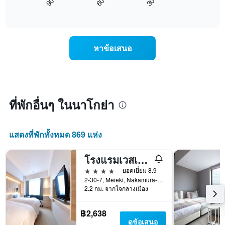
60
30
90
ราคา
นี้
End
รวบรวม
of
เฉลี่ย
แสดง
ตาม
interactive
ของ
การ
chart
ระดับ
ห้อง
เปลี่ยนแปลง
ดาว
พัก
ของ
แผนภูมิ
หาข้อเสนอ
คืน
ราคา
มี
นี้
ห้อง
แกน
ซึ่ง
พัก
X
พบใน
เมื่อ
1
3
ใกล้
แกน
วัน
ถึง
ที่พักอื่นๆ ในนาโกย่า
แสดง
ที่
วัน
หมวด
ผ่าน
ที่
หมู่
มา
เข้า
โรงแรม
แสดงที่พักทั้งหมด 869 แห่ง
พัก
ตาม
แผนภูมิ
จำนวน
มี
โรงแรมเวสเซิล คัมปานา นาโกยา
ดาว
แกน
แผนภูมิ
4 ดาว
ยอดเยี่ยม 8.9
X
มี
2-30-7, Meieki, Nakamura-ku, นาโกย่า, ญี่ปุ่น
1
แกน
2.2 กม. จากใจกลางเมือง
แกน
Y
แสดง
1
฿2,638
จำนวน
แกน
ดูข้อเสนอ
วัน