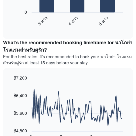
แผนภูมิ
ตาม
ต่อ
ระดับ
0
ไป
ดาว
3 ดาว
4 ดาว
5 ดาว
นี้
แผนภูมิ
End
แสดง
มี
of
ราคา
interactive
แกน
เฉลี่ย
chart
X
What’s the recommended booking timeframe for นาโกย่า
ของ
1
ห้อง
โรงแรมสำหรับคู่รัก?
แกน
พัก
For the best rates, it's recommended to book your นาโกย่า โรงแรม
แสดง
ใน
หมวด
สำหรับคู่รัก at least 15 days before your stay.
สุด
หมู่
สัปดาห์
โรงแรม
นี้
฿7,200
ตาม
ที่
Line
จำนวน
Chart
พบ
graphic.
chart
ดาว
ใน
with
฿6,400
แผนภูมิ
90
ช่วง
มี
data
3
แกน
points.
วัน
฿5,600
Y
ที่
1
แผนภูมิ
ผ่าน
แกน
ต่อ
มา
฿4,800
แสดง
ไป
โดย