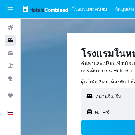
โรงแรมยอดนิยม
ข้อมูลเชิง
ตั๋วเครื่องบิน
โรงแรม
โรงแรมในหน
รถเช่า
ค้นหาและเปรียบเทียบโรง
เที่ยวบิน+โรงแรม
การเดินทางบน HotelsCom
สำรวจ
ผู้เข้าพัก 2 คน, ห้องพัก 1 ห
ทริป
หนานจิง, จีน
ศ. 14/8
ภาษาไทย