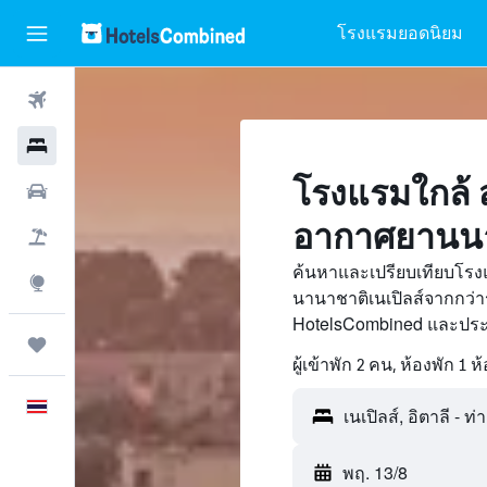
โรงแรมยอดนิยม
ตั๋วเครื่องบิน
โรงแรม
โรงแรมใกล้ 
รถเช่า
อากาศยานนาน
เที่ยวบิน+โรงแรม
ค้นหาและเปรียบเทียบโร
สำรวจ
นานาชาติเนเปิลส์จากกว่า
HotelsCombined และประห
ทริป
ผู้เข้าพัก 2 คน, ห้องพัก 1 ห
ภาษาไทย
พฤ. 13/8