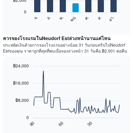
฿2,000
มี
bars.
แกน
0
X
แผนภูมิ
ศ.
พฤ.
พ.
อ.
จ.
อา.
ส.
1
ต่อ
End
แกน
of
ไป
interactive
แสดง
นี้
chart
เดือน
แสดง
ควรจองโรงแรมในNeudorf Estล่วงหน้านานแค่ไหน
แผนภูมิ
ราคา
ประหยัดเงินด้วยการจองโรงแรมอย่างน้อย 31 วันก่อนทริปไปNeudorf
มี
เฉลี่ย
Estของคุณ ราคาถูกที่สุดที่พบเมื่อจองล่วงหน้า 31 วันคือ ฿2,001 ต่อคืน
แกน
ของ
Y
ห้อง
1
พัก
฿24,000
แกน
ใน
Line
Chart
แแส
แต่ละ
graphic.
chart
ดง
with
วัน
฿16,000
ราคา
90
ของ
data
เฉลี่ย
สัปดาห์
points.
ของ
แผนภูมิ
฿8,000
ห้อง
มี
แผนภูมิ
พัก
แกน
ต่อ
X
0
ไป
1
90
60
30
นี้
End
แกน
of
แสดง
interactive