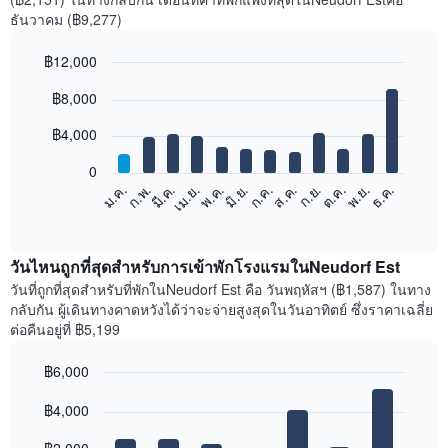
ธันวาคม (฿9,277)
฿12,000
Bar
Chart
฿8,000
graphic.
chart
with
12
฿4,000
bars.
0
แผนภูมิ
ก.พ.
พ.ค.
ส.ค.
พ.ย.
มี.ค.
มิ.ย.
ก.ย.
ธ.ค.
ม.ค.
เม.ย.
ก.ค.
ต.ค.
ต่อ
End
of
ไป
interactive
นี้
chart
แสดง
วันไหนถูกที่สุดสำหรับการเข้าพักโรงแรมในNeudorf Est
ราคา
วันที่ถูกที่สุดสำหรับที่พักในNeudorf Est คือ วันพฤหัสฯ (฿1,587) ในทาง
เฉลี่ย
กลับกัน ผู้เดินทางคาดหวังได้ว่าจะจ่ายสูงสุดในวันอาทิตย์ ซึ่งราคาเฉลี่ย
ของ
ต่อคืนอยู่ที่ ฿5,199
ห้อง
พัก
฿6,000
ใน
Bar
แต่ละ
Chart
graphic.
฿4,000
chart
เดือน
with
แผนภูมิ
7