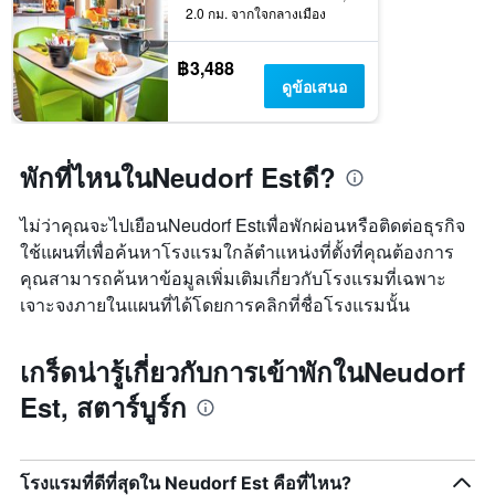
2.0 กม. จากใจกลางเมือง
เข้า
พัก
แผนภูมิ
฿3,488
มี
ดูข้อเสนอ
แกน
Y
1
แกน
พักที่ไหนในNeudorf Estดี?
แแส
ดง
ไม่ว่าคุณจะไปเยือนNeudorf Estเพื่อพักผ่อนหรือติดต่อธุรกิจ
ราคา
ใช้แผนที่เพื่อค้นหาโรงแรมใกล้ตำแหน่งที่ตั้งที่คุณต้องการ
เฉลี่ย
ของ
คุณสามารถค้นหาข้อมูลเพิ่มเติมเกี่ยวกับโรงแรมที่เฉพาะ
ห้อง
เจาะจงภายในแผนที่ได้โดยการคลิกที่ชื่อโรงแรมนั้น
พัก
เกร็ดน่ารู้เกี่ยวกับการเข้าพักในNeudorf
Est, สตาร์บูร์ก
โรงแรมที่ดีที่สุดใน Neudorf Est คือที่ไหน?