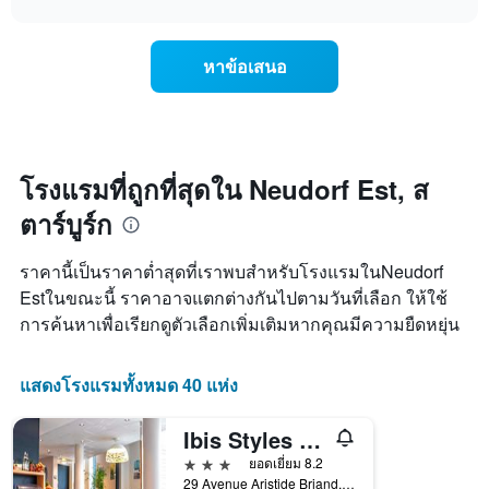
แสดง
การ
chart
วัน
เปลี่ยนแปลง
ของ
ของ
สัปดาห์
หาข้อเสนอ
ราคา
แผนภูมิ
ห้อง
มี
พัก
แกน
เมื่อ
Y
ใกล้
1
ถึง
โรงแรมที่ถูกที่สุดใน Neudorf Est, ส
แกน
วัน
แแส
ตาร์บูร์ก
ที่
ดง
เข้า
ราคา
พัก
ราคานี้เป็นราคาต่ำสุดที่เราพบสำหรับโรงแรมในNeudorf
เฉลี่ย
แผนภูมิ
ของ
Estในขณะนี้ ราคาอาจแตกต่างกันไปตามวันที่เลือก ให้ใช้
มี
ห้อง
การค้นหาเพื่อเรียกดูตัวเลือกเพิ่มเติมหากคุณมีความยืดหยุ่น
แกน
พัก
X
1
แสดงโรงแรมทั้งหมด 40 แห่ง
แกน
แสดง
จำนวน
Ibis Styles Strasbourg Avenue du Rhin
วัน
3 ดาว
ยอดเยี่ยม 8.2
ก่อน
29 Avenue Aristide Briand, สตาร์บูร์ก, บา-แร็ง, ฝรั่งเศส
การ