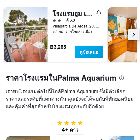
โรงแรมฮูม เน็ตส - ผู้ใหญ่เท่านั้น
2 ดาว
ดี 6.3
Villagarcia De Arosa, 20, ปาลมา มายอร์กา, มาจอร์กา, สเปน
9.4 กม. จากใจกลางเมือง
฿3,265
ดูข้อเสนอ
ราคาโรงแรมในPalma Aquarium
เราพบโรงแรมต่อไปนี้ใกล้Palma Aquarium ซึ่งมีตัวเลือก
ราคาและระดับที่แตกต่างกัน คุณยังจะได้พบกับที่พักยอดนิยม
และคุ้มค่าที่สุดสำหรับโรงแรมทุกระดับอีกด้วย
4 ดาว
4+ ดาว