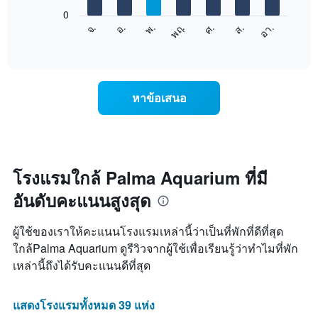
X
1
0
แผนภูมิ
แกน
จ.
พฤ.
อา.
พ.
ส.
อ.
ศ.
ต่อ
End
แสดง
of
ไป
เดือน
interactive
นี้
chart
แผนภูมิ
แสดง
มี
ราคา
แกน
หาข้อเสนอ
เฉลี่ย
Y
ของ
1
ห้อง
แกน
พัก
แแส
ใน
ดง
แต่ละ
โรงแรมใกล้ Palma Aquarium ที่มี
ราคา
วัน
เฉลี่ย
อันดับคะแนนสูงสุด
ของ
ของ
สัปดาห์
ห้อง
แผนภูมิ
พัก
ผู้ใช้ของเราให้คะแนนโรงแรมเหล่านี้ว่าเป็นที่พักที่ดีที่สุด
มี
ใกล้Palma Aquarium ดูรีวิวจากผู้ใช้เพื่อเรียนรู้ว่าทำไมที่พัก
แกน
เหล่านี้ถึงได้รับคะแนนดีที่สุด
X
1
แกน
แสดงโรงแรมทั้งหมด 39 แห่ง
แสดง