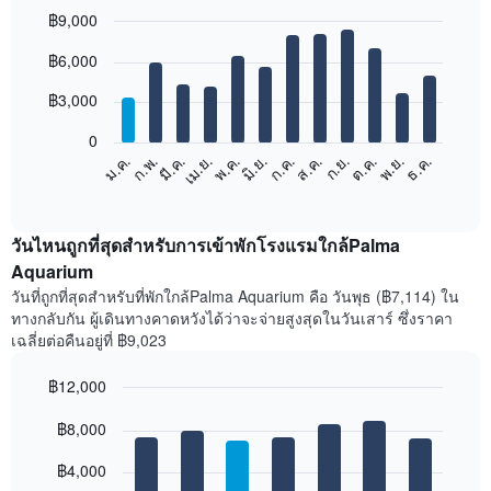
฿9,000
Bar
Chart
฿6,000
graphic.
chart
with
12
฿3,000
bars.
0
แผนภูมิ
ม.ค.
ก.พ.
มี.ค.
เม.ย.
พ.ค.
มิ.ย.
ก.ค.
ส.ค.
ก.ย.
ต.ค.
พ.ย.
ธ.ค.
ต่อ
End
of
ไป
interactive
นี้
chart
แสดง
วันไหนถูกที่สุดสำหรับการเข้าพักโรงแรมใกล้Palma
ราคา
Aquarium
เฉลี่ย
วันที่ถูกที่สุดสำหรับที่พักใกล้Palma Aquarium คือ วันพุธ (฿7,114) ใน
ของ
ทางกลับกัน ผู้เดินทางคาดหวังได้ว่าจะจ่ายสูงสุดในวันเสาร์ ซึ่งราคา
ห้อง
เฉลี่ยต่อคืนอยู่ที่ ฿9,023
พัก
ใน
฿12,000
แต่ละ
เดือน
Bar
Chart
graphic.
฿8,000
แผนภูมิ
chart
with
มี
7
฿4,000
แกน
bars.