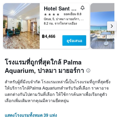
วัน
ของ
Hotel Sant Jordi
สัปดาห์
4 ดาว
ยอดเยี่ยม 8.8
แผนภูมิ
Grua, 5, ปาลมา มายอร์กา, มาจอร์กา, สเปน
มี
8.2 กม. จากใจกลางเมือง
แกน
Y
1
฿4,466
แกน
ดูข้อเสนอ
แแส
ดง
ราคา
เฉลี่ย
โรงแรมที่ถูกที่สุดใกล้ Palma
ของ
Aquarium, ปาลมา มายอร์กา
ห้อง
พัก
สำหรับผู้ที่มีงบจำกัด โรงแรมเหล่านี้เป็นโรงแรมที่ถูกที่สุดซึ่ง
ให้บริการใกล้Palma Aquariumสำหรับวันที่เลือก ราคาอาจ
แตกต่างกันไปตามวันที่เลือก ให้ใช้การค้นหาเพื่อเรียกดูตัว
เลือกเพิ่มเติมหากคุณมีความยืดหยุ่น
แสดงโรงแรมทั้งหมด 39 แห่ง