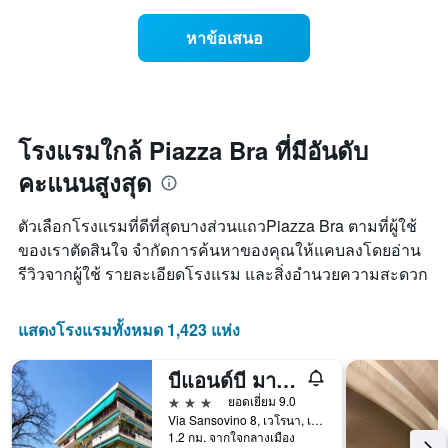
เดือน
แสดง
แผนภูมิ
ราคา
หาข้อเสนอ
มี
เฉลี่ย
แกน
ของ
Y
ห้อง
1
พัก
แกน
ใน
แแส
แต่ละ
โรงแรมใกล้ Piazza Bra ที่มีอันดับ
ดง
วัน
ราคา
คะแนนสูงสุด
ของ
เฉลี่ย
สัปดาห์
ของ
แผนภูมิ
ตัวเลือกโรงแรมที่ดีที่สุดบางส่วนแถวPiazza Bra ตามที่ผู้ใช้
ห้อง
มี
พัก
ของเราตัดสินใจ จำกัดการค้นหาของคุณให้แคบลงโดยอ่าน
แกน
รีวิวจากผู้ใช้ รายละเอียดโรงแรม และสิ่งอำนวยความสะดวก
X
1
แกน
แสดงโรงแรมทั้งหมด 1,423 แห่ง
แสดง
วัน
ของ
บีแอนด์บี มารีกลา
สัปดาห์
3 ดาว
ยอดเยี่ยม 9.0
แผนภูมิ
Via Sansovino 8, เวโรนา, เวเนโต, อิตาลี
มี
1.2 กม. จากใจกลางเมือง
แกน