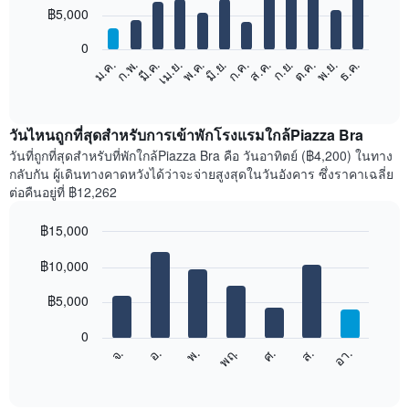
12
฿5,000
bars.
0
แผนภูมิ
ก.พ.
พ.ค.
ส.ค.
พ.ย.
มี.ค.
มิ.ย.
ก.ย.
ธ.ค.
เม.ย.
ก.ค.
ต.ค.
ม.ค.
ต่อ
End
of
ไป
interactive
นี้
chart
แสดง
วันไหนถูกที่สุดสำหรับการเข้าพักโรงแรมใกล้Piazza Bra
ราคา
วันที่ถูกที่สุดสำหรับที่พักใกล้Piazza Bra คือ วันอาทิตย์ (฿4,200) ในทาง
เฉลี่ย
กลับกัน ผู้เดินทางคาดหวังได้ว่าจะจ่ายสูงสุดในวันอังคาร ซึ่งราคาเฉลี่ย
ของ
ต่อคืนอยู่ที่ ฿12,262
ห้อง
พัก
฿15,000
ใน
Bar
แต่ละ
Chart
graphic.
฿10,000
chart
เดือน
with
แผนภูมิ
7
฿5,000
มี
bars.
แกน
0
X
แผนภูมิ
จ.
พฤ.
อา.
พ.
ส.
อ.
ศ.
1
ต่อ
End
แกน
of
ไป
interactive
แสดง
นี้
chart