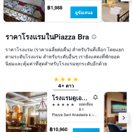
฿1,988
ดูข้อเสนอ
ราคาโรงแรมในPiazza Bra
ราคาโรงแรม (ราคาเฉลี่ยต่อคืน) สำหรับวันที่เลือก โดยแยก
ตามระดับโรงแรม สำหรับระดับอื่นๆ เรายังแสดงที่พักยอด
นิยมและคุ้มค่าที่สุดสำหรับโรงแรมทุกระดับอีกด้วย
4 ดาว
4+ ดาว
โรงแรมดูเอตอร์รี
5 ดาว
ยอดเยี่ยม
9.1
Piazza Sant Anastasia 4, เวโรนา, เวเนโต, อิตาลี
฿10,960