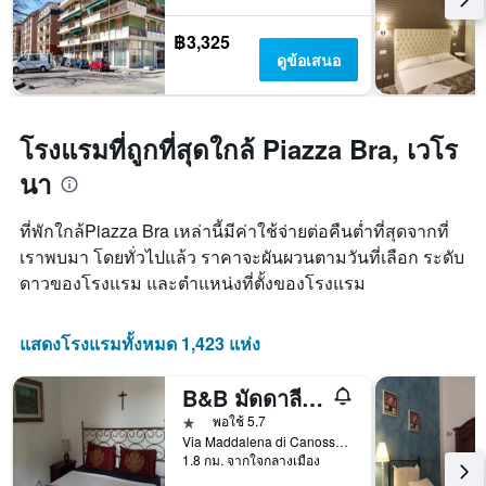
Y
1
฿3,325
แกน
ดูข้อเสนอ
แแส
ดง
ราคา
เฉลี่ย
โรงแรมที่ถูกที่สุดใกล้ Piazza Bra, เวโร
ของ
นา
ห้อง
พัก
ที่พักใกล้Piazza Bra เหล่านี้มีค่าใช้จ่ายต่อคืนต่ำที่สุดจากที่
เราพบมา โดยทั่วไปแล้ว ราคาจะผันผวนตามวันที่เลือก ระดับ
ดาวของโรงแรม และตำแหน่งที่ตั้งของโรงแรม
แสดงโรงแรมทั้งหมด 1,423 แห่ง
B&B มัดดาลีนา ดิ ซาน เซโน
1 ดาว
พอใช้ 5.7
Via Maddalena di Canossa 11, เวโรนา, เวเนโต, อิตาลี
1.8 กม. จากใจกลางเมือง