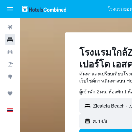
โรงแรมยอด
ตั๋วเครื่องบิน
โรงแรม
โรงแรมใกล้Zi
รถเช่า
เปอร์โต เอส
เที่ยวบิน+โรงแรม
ค้นหาและเปรียบเทียบโรงแ
สำรวจ
เว็บไซต์การเดินทางบน H
ผู้เข้าพัก 2 คน, ห้องพัก 1 ห
ทริป
ภาษาไทย
ศ. 14/8