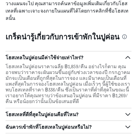
วางแผนจะไป คุณสามารถค้นหาข้อมูลเพิ่มเติมเกี่ยวกับโฮส
เทลที่เฉพาะเจาะจงภายในแผนที่ได้โดยการคลิกที่ชื่อโฮสเท
ลนั้น
เกร็ดน่ารู้เกี่ยวกับการเข้าพักในปูค่อน
โฮสเทลในปูค่อนมีค่าใช้จ่ายเท่าไหร่?
โฮสเทลในปูค่อนราคาเฉลี่ย ฿1,859/คืน อย่างไรก็ตาม คุณ
อาจพบว่าราคาจะผันผวนขึ้นอยู่กับช่วงเวลาของปี กรกฎาคม
มักจะเป็นเดือนที่ถูกที่สุดในการจอง และมีนาคมเป็นเดือนที่
แพงที่สุดในการจองโฮสเทลในปูค่อน เมื่อเร็วๆ นี้ผู้ใช้ของเรา
พบโฮสเทลที่ราคา ฿336/คืน ซึ่งเป็นราคาที่ต่ำที่สุดในขณะนี้
เราอยากให้คุณทราบว่าข้อเสนอในปูค่อน ที่มีราคา ฿1,269/
คืน หรือน้อยกว่านั้นเป็นข้อเสนอที่ดี
โฮสเทลที่ดีที่สุดในปูค่อนคือที่ไหน?
ฉันควรเข้าพักที่โฮสเทลในปูค่อนหรือไม่?