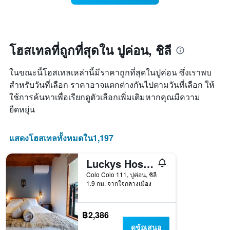
แผนภูมิ
ห้อง
มี
พัก
แกน
เมื่อ
Y
ใกล้
1
ถึง
โฮสเทลที่ถูกที่สุดใน ปูค่อน, ชิลี
แกน
วัน
แแส
ที่
ดง
ในขณะนี้โฮสเทลเหล่านี้มีราคาถูกที่สุดในปูค่อน ซึ่งเราพบ
เข้า
ราคา
พัก
สำหรับวันที่เลือก ราคาอาจแตกต่างกันไปตามวันที่เลือก ให้
เฉลี่ย
แผนภูมิ
ใช้การค้นหาเพื่อเรียกดูตัวเลือกเพิ่มเติมหากคุณมีความ
ของ
มี
ห้อง
ยืดหยุ่น
แกน
พัก
X
1
แสดงโฮสเทลทั้งหมดใน1,197
แกน
แสดง
Luckys Hostel
จำนวน
วัน
Colo Colo 111, ปูค่อน, ชิลี
ก่อน
1.9 กม. จากใจกลางเมือง
การ
เข้า
พัก
฿2,386
แผนภูมิ
ดูข้อเสนอ
มี