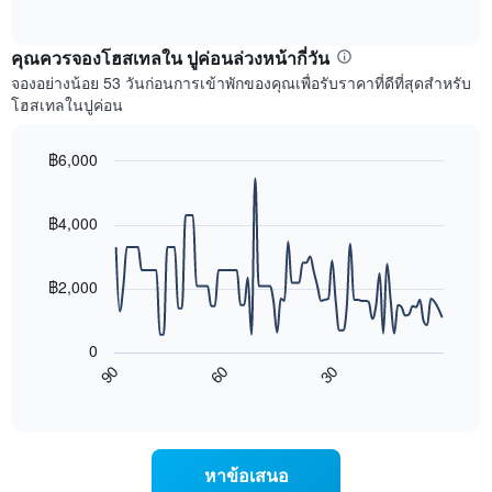
แกน
of
ไป
interactive
แสดง
นี้
chart
เดือน
แสดง
คุณควรจองโฮสเทลใน ปูค่อนล่วงหน้ากี่วัน
แผนภูมิ
ราคา
จองอย่างน้อย 53 วันก่อนการเข้าพักของคุณเพื่อรับราคาที่ดีที่สุดสำหรับ
มี
เฉลี่ย
โฮสเทลในปูค่อน
แกน
ของ
Y
ห้อง
1
พัก
฿6,000
แกน
ใน
Line
Chart
แแส
แต่ละ
graphic.
chart
ดง
with
วัน
฿4,000
ราคา
90
ของ
data
เฉลี่ย
สัปดาห์
points.
ของ
แผนภูมิ
฿2,000
ห้อง
มี
แผนภูมิ
พัก
แกน
ต่อ
X
0
ไป
1
90
60
30
นี้
End
แกน
of
แสดง
แสดง
interactive
การ
chart
วัน
เปลี่ยนแปลง
ของ
ของ
สัปดาห์
หาข้อเสนอ
ราคา