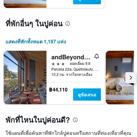
แกน
Y
1
ที่พักอื่นๆ ในปูค่อน
แกน
แแส
ดง
ราคา
แสดงที่พักทั้งหมด 1,197 แห่ง
เฉลี่ย
ของ
andBeyond Vira Vira
ห้อง
3 ดาว
ยอดเยี่ยม 9.6
พัก
Parcela 22a, Quetroleufu, Pucon, ปูค่อน, ชิลี
10.2 กม. จากใจกลางเมือง
฿44,110
ดูข้อเสนอ
พักที่ไหนในปูค่อนดี?
ใช้แผนที่เพื่อค้นหาที่พักใกล้ปูค่อนหรือสถานที่ท่องเที่ยวที่คุณ