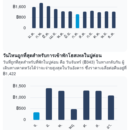
Bar
Chart
฿1,600
graphic.
chart
with
12
฿800
bars.
0
แผนภูมิ
ม.ค.
ก.พ.
มี.ค.
เม.ย.
พ.ค.
มิ.ย.
ก.ค.
ส.ค.
ก.ย.
ต.ค.
พ.ย.
ธ.ค.
ต่อ
End
of
ไป
interactive
นี้
chart
แสดง
วันไหนถูกที่สุดสำหรับการเข้าพักโฮสเทลในปูค่อน
ราคา
วันที่ถูกที่สุดสำหรับที่พักในปูค่อน คือ วันจันทร์ (฿343) ในทางกลับกัน ผู้
เฉลี่ย
เดินทางคาดหวังได้ว่าจะจ่ายสูงสุดในวันอังคาร ซึ่งราคาเฉลี่ยต่อคืนอยู่ที่
ของ
฿1,422
ห้อง
พัก
฿1,500
ใน
Bar
แต่ละ
Chart
graphic.
฿1,000
chart
เดือน
with
แผนภูมิ
7
฿500
มี
bars.
แกน
0
X
แผนภูมิ
ศ.
พฤ.
พ.
อ.
จ.
อา.
ส.
1
ต่อ
End