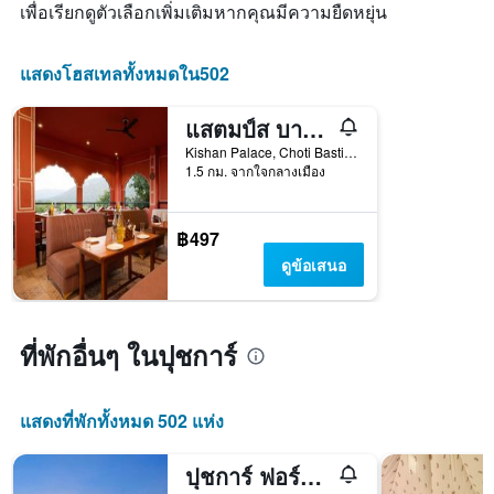
มี
เพื่อเรียกดูตัวเลือกเพิ่มเติมหากคุณมีความยืดหยุ่น
แกน
X
1
แสดงโฮสเทลทั้งหมดใน502
แกน
แสดง
แสตมป์ส บาย เอท คอนทิเนนท์ส, พุชการ์
วัน
ของ
Kishan Palace, Choti Basti, ปุชการ์, อินเดีย
สัปดาห์
1.5 กม. จากใจกลางเมือง
แผนภูมิ
มี
แกน
฿497
Y
ดูข้อเสนอ
1
แกน
แแส
ดง
ที่พักอื่นๆ ในปุชการ์
ราคา
เฉลี่ย
ของ
แสดงที่พักทั้งหมด 502 แห่ง
ห้อง
พัก
ปุชการ์ ฟอร์ท - ลักชัวรี เฮอริเทจ รีสอร์ต