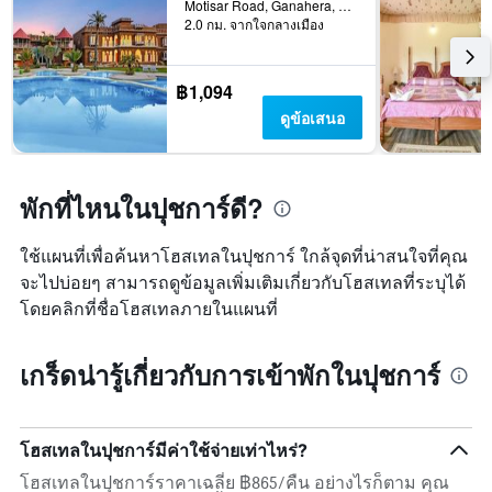
Motisar Road, Ganahera, ปุชการ์, อินเดีย
2.0 กม. จากใจกลางเมือง
฿1,094
ดูข้อเสนอ
พักที่ไหนในปุชการ์ดี?
ใช้แผนที่เพื่อค้นหาโฮสเทลในปุชการ์ ใกล้จุดที่น่าสนใจที่คุณ
จะไปบ่อยๆ สามารถดูข้อมูลเพิ่มเติมเกี่ยวกับโฮสเทลที่ระบุได้
โดยคลิกที่ชื่อโฮสเทลภายในแผนที่
เกร็ดน่ารู้เกี่ยวกับการเข้าพักในปุชการ์
โฮสเทลในปุชการ์มีค่าใช้จ่ายเท่าไหร่?
โฮสเทลในปุชการ์ราคาเฉลี่ย ฿865/คืน อย่างไรก็ตาม คุณ