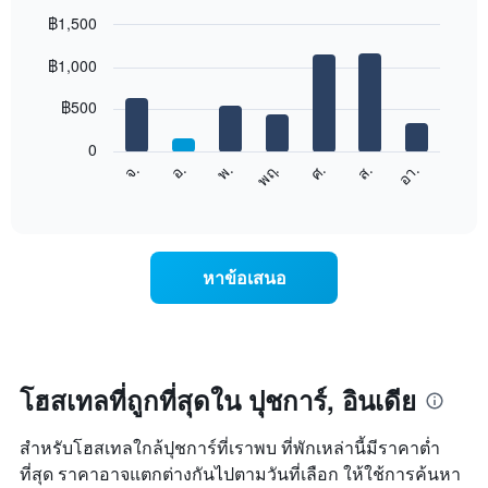
฿1,500
Bar
Chart
graphic.
฿1,000
chart
with
7
฿500
bars.
0
แผนภูมิ
ศ.
พฤ.
พ.
อ.
จ.
อา.
ส.
ต่อ
End
of
ไป
interactive
นี้
chart
แสดง
ราคา
หาข้อเสนอ
เฉลี่ย
ของ
ห้อง
พัก
ใน
แต่ละ
โฮสเทลที่ถูกที่สุดใน ปุชการ์, อินเดีย
วัน
ของ
สำหรับโฮสเทลใกล้ปุชการ์ที่เราพบ ที่พักเหล่านี้มีราคาต่ำ
สัปดาห์
แผนภูมิ
ที่สุด ราคาอาจแตกต่างกันไปตามวันที่เลือก ให้ใช้การค้นหา