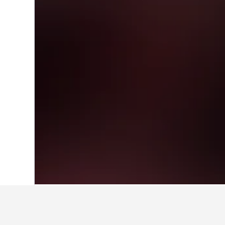
หน้าหลัก
ออสเตรเลีย
108,577
รัฐวิกทอเร