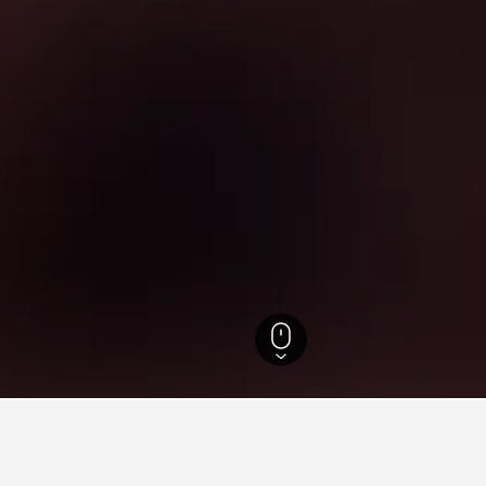
ีย
26,343
Rochester
4