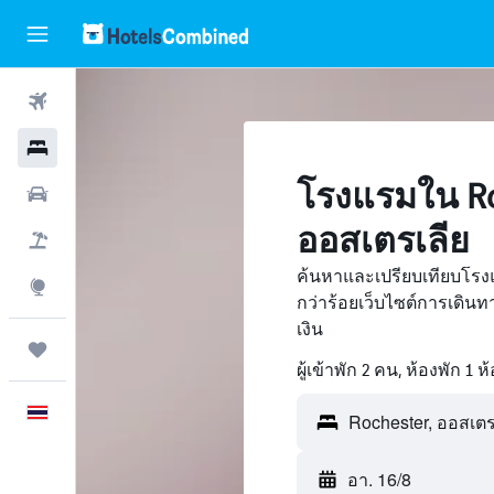
ตั๋วเครื่องบิน
โรงแรม
โรงแรมใน Ro
รถเช่า
ออสเตรเลีย
เที่ยวบิน+โรงแรม
ค้นหาและเปรียบเทียบโรง
สำรวจ
กว่าร้อยเว็บไซต์การเดิ
เงิน
ทริป
ผู้เข้าพัก 2 คน, ห้องพัก 1 ห
ภาษาไทย
อา. 16/8