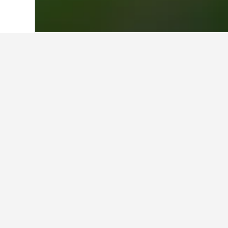
หน้าหลัก
สเปน
354,111
อันดาลูซีอา
94,
โรงแรมที่ถูกที่ส
ในขณะนี้ โรงแรมเหล่านี้เสนอราคาต่
แสดงโรงแรมทั้งหมด 4 แห่ง
1.7 ก