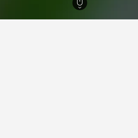
439
กรานาดา
5,523
กรานาดา
2,847
Rosaleda
ุดใน Rosaleda, กรานาดา
อคืนต่ำที่สุดจากที่เราพบในRosaleda หากคุณมีความยืดหยุ่น ให้เปล
Albergue Inturjoven Granada
Avenida Ramón y Cajal, 2, กรานาดา, อันดาลูซีอา, สเปน
ม. จากใจกลางเมือง
Wifi ฟรี