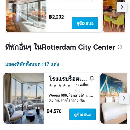
฿2,232
ดูข้อเสนอ
ที่พักอื่นๆ ในRotterdam City Center
แสดงที่พักทั้งหมด 117 แห่ง
โรงแรมร็อตเทอร์ดัม แมริออท
5 ดาว
ยอดเยี่ยม
8.5
Weena 686, ร็อตเตอร์ดัม, เซาท์-ฮอลแลนด์, เนเธอร์แลนด์
0.6 กม. จากใจกลางเมือง
฿4,570
ดูข้อเสนอ