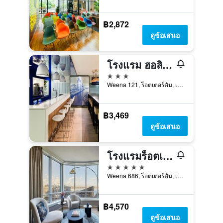
฿2,872
ดูข้อเสนอ
โรงแรม ฮอลิเดย์ อินน์ เอ็กซ์เพรส รอตเทอร์ดาม - เซ็นทรัล สเตชั่น บาย IHG
3 ดาว
Weena 121, ร็อตเตอร์ดัม, เซาท์-ฮอลแลนด์, เนเธอร์แลนด์
฿3,469
ดูข้อเสนอ
โรงแรมร็อตเทอร์ดัม แมริออท
5 ดาว
Weena 686, ร็อตเตอร์ดัม, เซาท์-ฮอลแลนด์, เนเธอร์แลนด์
฿4,570
ดูข้อเสนอ