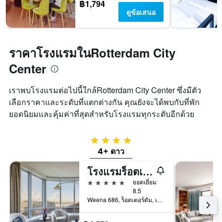
฿1,794
ดูข้อเสนอ
ราคาโรงแรมในRotterdam City
Center
เราพบโรงแรมต่อไปนี้ใกล้Rotterdam City Center ซึ่งมีตัว
เลือกราคาและระดับที่แตกต่างกัน คุณยังจะได้พบกับที่พัก
ยอดนิยมและคุ้มค่าที่สุดสำหรับโรงแรมทุกระดับอีกด้วย
4 ดาว
4+ ดาว
โรงแรมร็อตเทอร์ดัม แมริออท
5 ดาว
ยอดเยี่ยม
8.5
Weena 686, ร็อตเตอร์ดัม, เซาท์-ฮอลแลนด์, เนเธอร์แลนด์