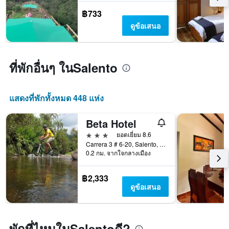
แผนภูมิ
มี
฿733
แกน
ดูข้อเสนอ
Y
1
แกน
แแส
ที่พักอื่นๆ ในSalento
ดง
ราคา
เฉลี่ย
แสดงที่พักทั้งหมด 448 แห่ง
ของ
ห้อง
พัก
Beta Hotel
3 ดาว
ยอดเยี่ยม 8.6
Carrera 3 # 6-20, Salento, โคลอมเบีย
0.2 กม. จากใจกลางเมือง
฿2,333
ดูข้อเสนอ
พักที่ไหนในSalentoดี?