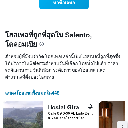
สัปดาห์
หาข้อเสนอ
ราคา
แผนภูมิ
ห้อง
มี
พัก
แกน
เมื่อ
Y
ใกล้
1
ถึง
โฮสเทลที่ถูกที่สุดใน Salento,
แกน
วัน
แแส
โคลอมเบีย
ที่
ดง
เข้า
ราคา
พัก
สำหรับผู้ที่มีงบจำกัด โฮสเทลเหล่านี้เป็นโฮสเทลที่ถูกที่สุดซึ่ง
เฉลี่ย
แผนภูมิ
ของ
ให้บริการในSalentoสำหรับวันที่เลือก โดยทั่วไปแล้ว ราคา
มี
ห้อง
จะผันผวนตามวันที่เลือก ระดับดาวของโฮสเทล และ
แกน
พัก
X
ตำแหน่งที่ตั้งของโฮสเทล
1
แกน
แสดง
แสดงโฮสเทลทั้งหมดใน448
จำนวน
วัน
Hostal Girasoles
ก่อน
การ
Calle 6 # 0-30 AL Lado Del Terminal DE Transportes, Salento, โคลอมเบีย
0.5 กม. จากใจกลางเมือง
เข้า
พัก