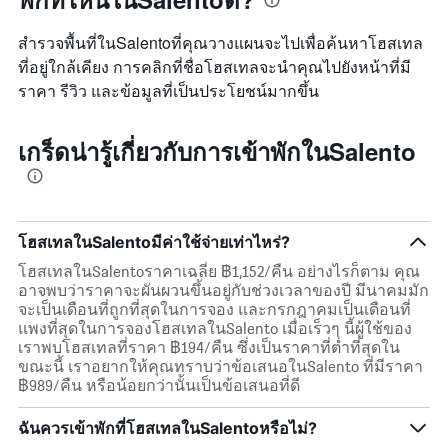
สำรวจพื้นที่ในSalentoที่คุณวางแผนจะไปเพื่อค้นหาโฮสเทล
ที่อยู่ใกล้เคียง การคลิกที่ชื่อโฮสเทลจะนำคุณไปยังหน้าที่มี
ราคา รีวิว และข้อมูลที่เป็นประโยชน์มากขึ้น
เกร็ดน่ารู้เกี่ยวกับการเข้าพักในSalento
โฮสเทลในSalentoมีค่าใช้จ่ายเท่าไหร่?
โฮสเทลในSalentoราคาเฉลี่ย ฿1,152/คืน อย่างไรก็ตาม คุณ
อาจพบว่าราคาจะผันผวนขึ้นอยู่กับช่วงเวลาของปี มีนาคมมัก
จะเป็นเดือนที่ถูกที่สุดในการจอง และกรกฎาคมเป็นเดือนที่
แพงที่สุดในการจองโฮสเทลในSalento เมื่อเร็วๆ นี้ผู้ใช้ของ
เราพบโฮสเทลที่ราคา ฿194/คืน ซึ่งเป็นราคาที่ต่ำที่สุดใน
ขณะนี้ เราอยากให้คุณทราบว่าข้อเสนอในSalento ที่มีราคา
฿989/คืน หรือน้อยกว่านั้นเป็นข้อเสนอที่ดี
ฉันควรเข้าพักที่โฮสเทลในSalentoหรือไม่?