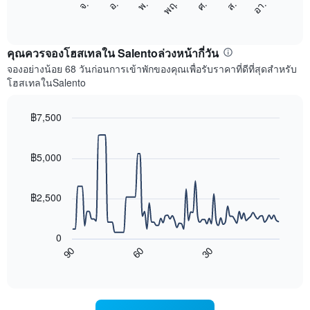
ศ.
พฤ.
พ.
อ.
จ.
อา.
ส.
1
ต่อ
End
แกน
of
ไป
interactive
แสดง
นี้
chart
เดือน
แสดง
คุณควรจองโฮสเทลใน Salentoล่วงหน้ากี่วัน
แผนภูมิ
ราคา
จองอย่างน้อย 68 วันก่อนการเข้าพักของคุณเพื่อรับราคาที่ดีที่สุดสำหรับ
มี
เฉลี่ย
โฮสเทลในSalento
แกน
ของ
Y
ห้อง
1
พัก
฿7,500
แกน
ใน
Line
Chart
แแส
แต่ละ
graphic.
chart
ดง
with
วัน
฿5,000
ราคา
90
ของ
data
เฉลี่ย
สัปดาห์
points.
ของ
แผนภูมิ
฿2,500
ห้อง
มี
แผนภูมิ
พัก
แกน
ต่อ
X
0
ไป
1
90
60
30
นี้
End
แกน
of
แสดง
แสดง
interactive
การ
chart
วัน
เปลี่ยนแปลง
ของ
ของ