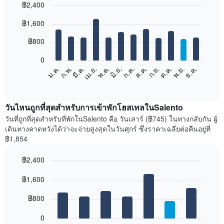
฿2,400
Bar
Chart
฿1,600
graphic.
chart
with
12
฿800
bars.
0
แผนภูมิ
ม.ค.
ก.พ.
มี.ค.
เม.ย.
พ.ค.
มิ.ย.
ก.ค.
ส.ค.
ก.ย.
ต.ค.
พ.ย.
ธ.ค.
ต่อ
End
of
ไป
interactive
นี้
chart
แสดง
วันไหนถูกที่สุดสำหรับการเข้าพักโฮสเทลในSalento
ราคา
วันที่ถูกที่สุดสำหรับที่พักในSalento คือ วันเสาร์ (฿745) ในทางกลับกัน ผู้
เฉลี่ย
เดินทางคาดหวังได้ว่าจะจ่ายสูงสุดในวันศุกร์ ซึ่งราคาเฉลี่ยต่อคืนอยู่ที่
ของ
฿1,854
ห้อง
พัก
฿2,400
ใน
Bar
แต่ละ
Chart
graphic.
฿1,600
chart
เดือน
with
แผนภูมิ
7
฿800
มี
bars.
แกน
0
X
แผนภูมิ