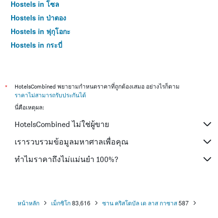
Hostels in โซล
Hostels in ป่าตอง
Hostels in ฟุกุโอกะ
Hostels in กระบี่
Hostels in ซัปโปโร
Hostels in เกาะสมุย
Hostels in เซี่ยงไฮ้
*
HotelsCombined พยายามกำหนดราคาที่ถูกต้องเสมอ อย่างไรก็ตาม
ราคาไม่สามารถรับประกันได้
Hostels in ไทเป
นี่คือเหตุผล:
Hostels in หาดใหญ่
HotelsCombined ไม่ใช่ผู้ขาย
Hostels in ภูเก็ต
Hostels in เกียวโต
เรารวบรวมข้อมูลมหาศาลเพื่อคุณ
ทำไมราคาถึงไม่แม่นยำ 100%?
หน้าหลัก
เม็กซิโก
83,616
ซาน คริสโตบัล เด ลาส กาซาส
587