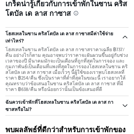
เกร็ดน่ารู้เกี่ยวกับการเข้าพักในซาน คริส
โตบัล เด ลาส กาซาส
โฮสเทลในซาน คริสโตบัล เด ลาส กาซาสมีค่าใช้จ่าย
เท่าไหร่?
โฮสเทลในซาน คริสโตบัล เด ลาส กาซาสราคาเฉลี่ย ฿737/
คืน อย่างไรก็ตาม คุณอาจพบว่าราคาจะผันผวนขึ้นอยู่กับช่วง
เวลาของปี มีนาคมมักจะเป็นเดือนที่ถูกที่สุดในการจอง และ
กุมภาพันธ์เป็นเดือนที่แพงที่สุดในการจองโฮสเทลในซาน คริ
สโตบัล เด ลาส กาซาส เมื่อเร็วๆ นี้ผู้ใช้ของเราพบโฮสเทลที่
ราคา ฿254/คืน ซึ่งเป็นราคาที่ต่ำที่สุดในขณะนี้ เราอยากให้
คุณทราบว่าข้อเสนอในซาน คริสโตบัล เด ลาส กาซาส ที่มี
ราคา ฿638/คืน หรือน้อยกว่านั้นเป็นข้อเสนอที่ดี
ฉันควรเข้าพักที่โฮสเทลในซาน คริสโตบัล เด ลาส กา
ซาสหรือไม่?
พบผลลัพธ์ที่ดีกว่าสำหรับการเข้าพักของ