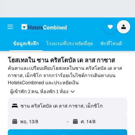
ข้อมูลเชิงลึก
โรงแรมที่ประหยัดที่สุด
พักที่ไหนดี
โฮสเทลใน ซาน คริสโตบัล เด ลาส กาซาส
ค้นหาและเปรียบเทียบโฮสเทลในซาน คริสโตบัล เด ลาส
กาซาส, เม็กซิโก จากกว่าร้อยเว็บไซต์การเดินทางบน
HotelsCombined และประหยัดเงิน
ผู้เข้าพัก 2 คน, ห้องพัก 1 ห้อง
ซาน คริสโตบัล เด ลาส กาซาส, เม็กซิโก
พฤ. 13/8
-
ศ. 14/8