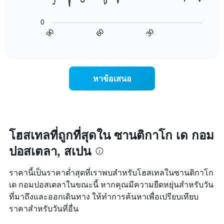
แผนภูมิ
X
ต่อ
1
0
ไป
แกน
90
60
30
นี้
End
แสดง
of
แสดง
วัน
interactive
การ
chart
ของ
เปลี่ยนแปลง
สัปดาห์
ของ
แผนภูมิ
หาข้อเสนอ
ราคา
มี
ห้อง
แกน
พัก
Y
เมื่อ
1
ใกล้
แกน
ถึง
โฮสเทลที่ถูกที่สุดใน ซานติกาโก เด กอม
แแส
วัน
ดง
ปอสเตลา, สเปน
ที่
ราคา
เข้า
เฉลี่ย
พัก
ของ
ราคานี้เป็นราคาต่ำสุดที่เราพบสำหรับโฮสเทลในซานติกาโก
แผนภูมิ
ห้อง
เด กอมปอสเตลาในขณะนี้ หากคุณมีความยืดหยุ่นสำหรับวัน
มี
พัก
ที่มาถึงและออกเดินทาง ให้ทำการค้นหาเพื่อเปรียบเทียบ
แกน
X
ราคาสำหรับวันที่อื่น
1