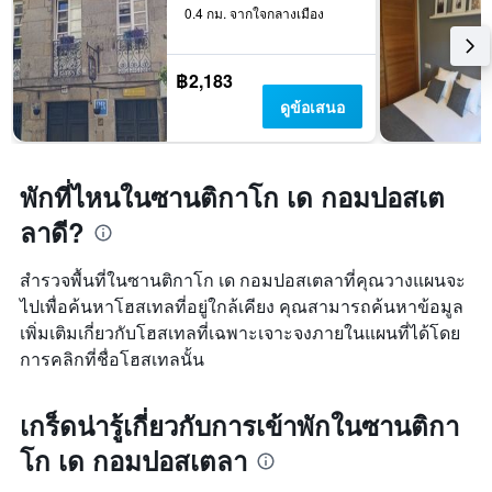
0.4 กม. จากใจกลางเมือง
฿2,183
ดูข้อเสนอ
พักที่ไหนในซานติกาโก เด กอมปอสเต
ลาดี?
สำรวจพื้นที่ในซานติกาโก เด กอมปอสเตลาที่คุณวางแผนจะ
ไปเพื่อค้นหาโฮสเทลที่อยู่ใกล้เคียง คุณสามารถค้นหาข้อมูล
เพิ่มเติมเกี่ยวกับโฮสเทลที่เฉพาะเจาะจงภายในแผนที่ได้โดย
การคลิกที่ชื่อโฮสเทลนั้น
เกร็ดน่ารู้เกี่ยวกับการเข้าพักในซานติกา
โก เด กอมปอสเตลา