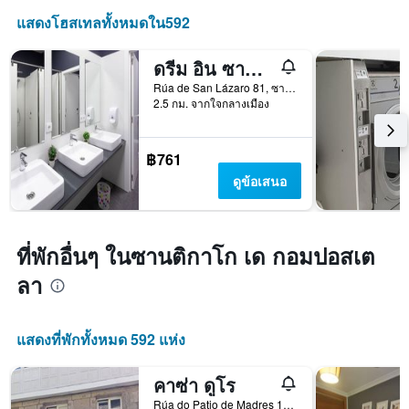
แกน
แสดง
แสดงโฮสเทลทั้งหมดใน592
จำนวน
วัน
ดรีม อิน ซานติาโก
ก่อน
การ
Rúa de San Lázaro 81, ซานติกาโก เด กอมปอสเตลา, กาลิเซีย, สเปน
2.5 กม. จากใจกลางเมือง
เข้า
พัก
แผนภูมิ
มี
฿761
แกน
ดูข้อเสนอ
Y
1
แกน
แแส
ที่พักอื่นๆ ในซานติกาโก เด กอมปอสเต
ดง
ราคา
ลา
เฉลี่ย
ของ
ห้อง
แสดงที่พักทั้งหมด 592 แห่ง
พัก
คาซ่า ดูโร
Rúa do Patio de Madres 15, ซานติกาโก เด กอมปอสเตลา, กาลิเซีย, สเปน