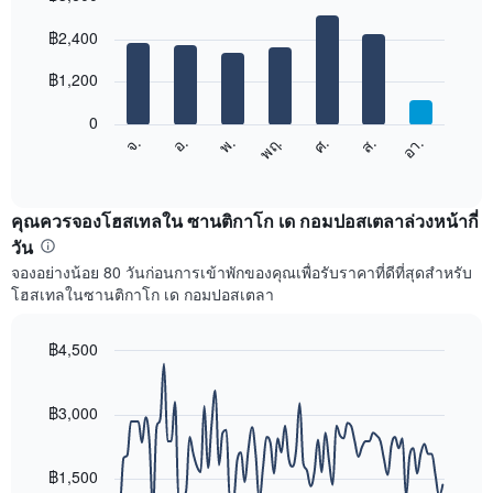
เดือน
Bar
Chart
graphic.
฿2,400
แผนภูมิ
chart
with
มี
7
฿1,200
แกน
bars.
X
1
0
แผนภูมิ
แกน
ศ.
พฤ.
พ.
อ.
จ.
อา.
ส.
ต่อ
End
แสดง
of
ไป
เดือน
interactive
นี้
chart
แผนภูมิ
แสดง
คุณควรจองโฮสเทลใน ซานติกาโก เด กอมปอสเตลาล่วงหน้ากี่
มี
ราคา
วัน
แกน
เฉลี่ย
Y
จองอย่างน้อย 80 วันก่อนการเข้าพักของคุณเพื่อรับราคาที่ดีที่สุดสำหรับ
ของ
1
โฮสเทลในซานติกาโก เด กอมปอสเตลา
ห้อง
แกน
พัก
แแส
ใน
฿4,500
ดง
แต่ละ
ราคา
Line
Chart
วัน
graphic.
chart
เฉลี่ย
ของ
with
฿3,000
ของ
สัปดาห์
90
ห้อง
data
แผนภูมิ
พัก
points.
มี
฿1,500
แกน