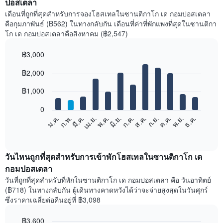
ปอสเตลา
เดือนที่ถูกที่สุดสำหรับการจองโฮสเทลในซานติกาโก เด กอมปอสเตลา
คือกุมภาพันธ์ (฿562) ในทางกลับกัน เดือนที่ค่าที่พักแพงที่สุดในซานติกา
โก เด กอมปอสเตลาคือสิงหาคม (฿2,547)
฿3,000
Bar
Chart
฿2,000
graphic.
chart
with
12
฿1,000
bars.
0
แผนภูมิ
ม.ค.
ก.พ.
มี.ค.
เม.ย.
พ.ค.
มิ.ย.
ก.ค.
ส.ค.
ก.ย.
ต.ค.
พ.ย.
ธ.ค.
ต่อ
End
of
ไป
interactive
นี้
chart
แสดง
วันไหนถูกที่สุดสำหรับการเข้าพักโฮสเทลในซานติกาโก เด
ราคา
กอมปอสเตลา
เฉลี่ย
วันที่ถูกที่สุดสำหรับที่พักในซานติกาโก เด กอมปอสเตลา คือ วันอาทิตย์
ของ
(฿718) ในทางกลับกัน ผู้เดินทางคาดหวังได้ว่าจะจ่ายสูงสุดในวันศุกร์
ห้อง
ซึ่งราคาเฉลี่ยต่อคืนอยู่ที่ ฿3,098
พัก
ใน
฿3,600
แต่ละ