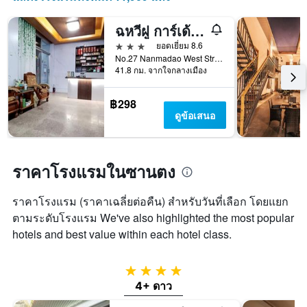
ที่
ผ่าน
ฉหวีฝู การ์เด้น โฮเทล
มา
3 ดาว
ยอดเยี่ยม 8.6
No.27 Nanmadao West Street, จี่หนิง, จีน
41.8 กม. จากใจกลางเมือง
฿298
ดูข้อเสนอ
ราคาโรงแรมในซานตง
ราคาโรงแรม (ราคาเฉลี่ยต่อคืน) สำหรับวันที่เลือก โดยแยก
ตามระดับโรงแรม We've also highlighted the most popular
hotels and best value within each hotel class.
4 ดาว
4+ ดาว