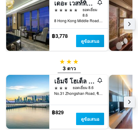
เดอะ เวสท์ทิน ซิงเต่า
5 ดาว
ยอดเยี่ยม
8.6
8 Hong Kong Middle Road, Shinan District, ชิงเต่า, จีน
฿3,778
ดูข้อเสนอ
3 ดาว
3 ดาว
เอ็มจี โฮเต็ล - สานต์. ไมเคิลส์ คาทีดรัล, ชิงดาว
3 ดาว
ยอดเยี่ยม 8.6
No.31 Zhongshan Road, ชิงเต่า, จีน
฿829
ดูข้อเสนอ