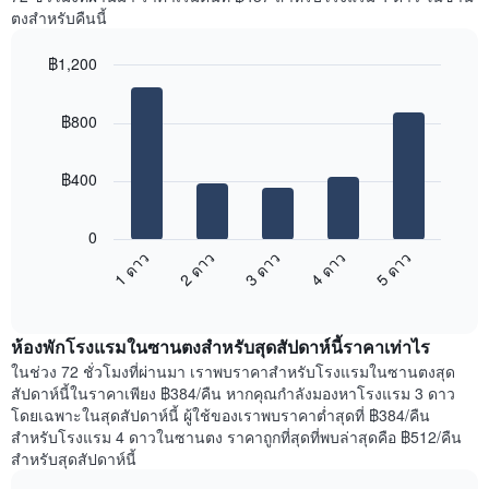
Y
ห้อง
ตงสำหรับคืนนี้
1
พัก
แกน
ใน
แแส
฿1,200
แต่ละ
ดง
Bar
วัน
Chart
ราคา
graphic.
chart
ของ
฿800
with
เฉลี่ย
สัปดาห์
5
ของ
แผนภูมิ
bars.
ห้อง
มี
฿400
พัก
แกน
แผนภูมิ
X
ต่อ
1
0
ไป
แกน
1 ดาว
2 ดาว
3 ดาว
4 ดาว
5 ดาว
นี้
แสดง
End
แสดง
วัน
of
ราคา
interactive
ของ
เฉลี่ย
chart
สัปดาห์
ห้องพักโรงแรมในซานตงสำหรับสุดสัปดาห์นี้ราคาเท่าไร
ของ
แผนภูมิ
ห้อง
ในช่วง 72 ชั่วโมงที่ผ่านมา เราพบราคาสำหรับโรงแรมในซานตงสุด
มี
พัก
สัปดาห์นี้ในราคาเพียง ฿384/คืน หากคุณกำลังมองหาโรงแรม 3 ดาว
แกน
คืน
โดยเฉพาะในสุดสัปดาห์นี้ ผู้ใช้ของเราพบราคาต่ำสุดที่ ฿384/คืน
Y
นี้
สำหรับโรงแรม 4 ดาวในซานตง ราคาถูกที่สุดที่พบล่าสุดคือ ฿512/คืน
1
ที่
สำหรับสุดสัปดาห์นี้
แกน
พบ
แแส