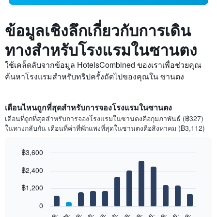
ข้อมูลเชิงลึกเกี่ยวกับการเดิน
ทางสำหรับโรงแรมในซานตง
ใช้เคล็ดลับจากข้อมูล HotelsCombined ของเราเพื่อช่วยคุณ
ค้นหาโรงแรมสำหรับทริปครั้งถัดไปของคุณใน ซานตง
เดือนไหนถูกที่สุดสำหรับการจองโรงแรมในซานตง
เดือนที่ถูกที่สุดสำหรับการจองโรงแรมในซานตงคือกุมภาพันธ์ (฿327)
ในทางกลับกัน เดือนที่ค่าที่พักแพงที่สุดในซานตงคือสิงหาคม (฿3,112)
฿3,600
Bar
Chart
฿2,400
graphic.
chart
with
12
฿1,200
bars.
0
แผนภูมิ