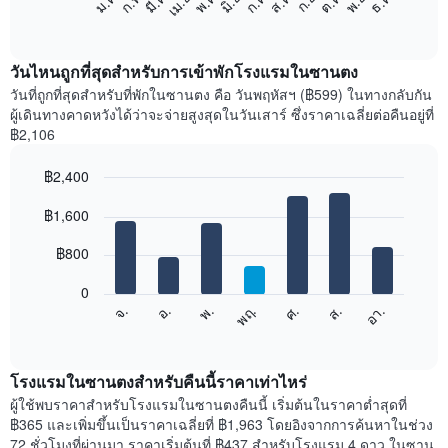
ม.ค.
ก.พ.
มี.ค.
เม.ย.
พ.ค.
มิ.ย.
ก.ค.
ส.ค.
ก.ย.
ต.ค.
พ.ย.
ธ.ค.
ต่อ
End
of
ไป
interactive
นี้
chart
แสดง
วันไหนถูกที่สุดสำหรับการเข้าพักโรงแรมในซานตง
ราคา
วันที่ถูกที่สุดสำหรับที่พักในซานตง คือ วันพฤหัสฯ (฿599) ในทางกลับกัน
เฉลี่ย
ผู้เดินทางคาดหวังได้ว่าจะจ่ายสูงสุดในวันเสาร์ ซึ่งราคาเฉลี่ยต่อคืนอยู่ที่
ของ
฿2,106
ห้อง
พัก
฿2,400
ใน
Bar
แต่ละ
Chart
graphic.
฿1,600
chart
เดือน
with
แผนภูมิ
7
฿800
มี
bars.
แกน
0
X
แผนภูมิ
ศ.
พฤ.
พ.
อ.
จ.
อา.
ส.
1
ต่อ
End
แกน
of
ไป
interactive
แสดง
นี้
chart
เดือน
แสดง
โรงแรมในซานตงสำหรับคืนนี้ราคาเท่าไหร่
แผนภูมิ
ราคา
ผู้ใช้พบราคาสำหรับโรงแรมในซานตงคืนนี้ เริ่มต้นในราคาต่ำสุดที่
มี
เฉลี่ย
฿365 และเพิ่มขึ้นเป็นราคาเฉลี่ยที่ ฿1,963 โดยอิงจากการค้นหาในช่วง
แกน
ของ
72 ชั่วโมงที่ผ่านมา ราคาเริ่มต้นที่ ฿437 สำหรับโรงแรม 4 ดาว ในซาน