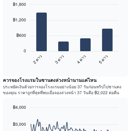
ใน
฿1,800
ดง
ช่วง
ราคา
Bar
Chart
3
เฉลี่ย
graphic.
chart
วัน
฿1,200
with
ของ
ที่
4
ห้อง
ผ่าน
bars.
พัก
มา
฿600
โดย
แผนภูมิ
รวบรวม
ต่อ
0
ตาม
ไป
2 ดาว
3 ดาว
4 ดาว
5 ดาว
ระดับ
นี้
ดาว
End
แสดง
of
แผนภูมิ
ราคา
interactive
มี
เฉลี่ย
chart
แกน
ควรจองโรงแรมในซานตงล่วงหน้านานแค่ไหน
ของ
X
ห้อง
ประหยัดเงินด้วยการจองโรงแรมอย่างน้อย 37 วันก่อนทริปไปซานตง
1
พัก
ของคุณ ราคาถูกที่สุดที่พบเมื่อจองล่วงหน้า 37 วันคือ ฿2,022 ต่อคืน
แกน
ใน
แสดง
สุด
หมวด
฿4,000
สัปดาห์
หมู่
นี้
Line
Chart
โรงแรม
graphic.
chart
ที่
ตาม
with
฿3,000
พบ
90
จำนวน
ใน