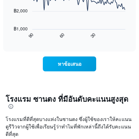
data
ดาว
ช่วง
points.
แผนภูมิ
฿2,000
3
มี
วัน
แผนภูมิ
แกน
ที่
ต่อ
Y
ผ่าน
฿1,000
ไป
1
มา
60
30
90
นี้
End
แกน
โดย
of
แสดง
แสดง
interactive
รวบรวม
การ
chart
ราคา
ตาม
เปลี่ยนแปลง
เฉลี่ย
ระดับ
ของ
ของ
หาข้อเสนอ
ดาว
ราคา
ห้อง
แผนภูมิ
ห้อง
พัก
มี
พัก
คืน
แกน
เมื่อ
นี้
X
ใกล้
ซึ่ง
1
ถึง
โรงแรม ซานตง ที่มีอันดับคะแนนสูงสุด
พบใน
แกน
วัน
3
แสดง
ที่
วัน
หมวด
เข้า
ที่
หมู่
โรงแรมที่ดีที่สุดบางแห่งในซานตง ซึ่งผู้ใช้ของเราให้คะแนน
พัก
ผ่าน
โรงแรม
แผนภูมิ
ดูรีวิวจากผู้ใช้เพื่อเรียนรู้ว่าทำไมที่พักเหล่านี้ถึงได้รับคะแนน
มา
ตาม
มี
ดีที่สุด
จำนวน
แกน