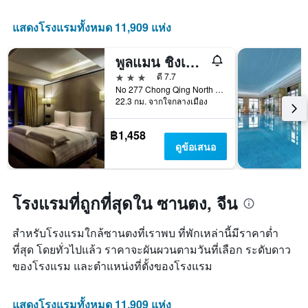
ดาว
X
แผนภูมิ
1
แสดงโรงแรมทั้งหมด 11,909 แห่ง
มี
แกน
แกน
แสดง
Y
พูลแมน ชิงเต่า จือเยว่
จำนวน
1
วัน
3 ดาว
ดี 7.7
แกน
ก่อน
No 277 Chong Qing North Road, ชิงเต่า, จีน
แสดง
การ
22.3 กม. จากใจกลางเมือง
ราคา
เข้า
เฉลี่ย
พัก
฿1,458
ของ
แผนภูมิ
ดูข้อเสนอ
ห้อง
มี
พัก
แกน
ใน
Y
ช่วง
1
โรงแรมที่ถูกที่สุดใน ซานตง, จีน
สุด
แกน
สัปดาห์
แแส
นี้
ดง
สำหรับโรงแรมใกล้ซานตงที่เราพบ ที่พักเหล่านี้มีราคาต่ำ
ที่
ราคา
ที่สุด โดยทั่วไปแล้ว ราคาจะผันผวนตามวันที่เลือก ระดับดาว
พบ
เฉลี่ย
ใน
ของโรงแรม และตำแหน่งที่ตั้งของโรงแรม
ของ
ช่วง
ห้อง
3
พัก
แสดงโรงแรมทั้งหมด 11,909 แห่ง
วัน