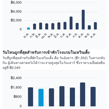
฿6,000
Bar
Chart
฿4,000
graphic.
chart
with
12
฿2,000
bars.
0
แผนภูมิ
ม.ค.
ก.พ.
มี.ค.
เม.ย.
พ.ค.
มิ.ย.
ก.ค.
ส.ค.
ก.ย.
ต.ค.
พ.ย.
ธ.ค.
ต่อ
End
of
ไป
interactive
นี้
chart
แสดง
วันไหนถูกที่สุดสำหรับการเข้าพักโรงแรมในเหวินเติ้ง
ราคา
วันที่ถูกที่สุดสำหรับที่พักในเหวินเติ้ง คือ วันอังคาร (฿1,502) ในทางกลับ
เฉลี่ย
กัน ผู้เดินทางคาดหวังได้ว่าจะจ่ายสูงสุดในวันเสาร์ ซึ่งราคาเฉลี่ยต่อคืน
ของ
อยู่ที่ ฿2,040
ห้อง
พัก
฿2,400
ใน
Bar
แต่ละ
Chart
graphic.
฿1,600
chart
เดือน
with
แผนภูมิ
7
฿800
มี
bars.
แกน
0
X
แผนภูมิ