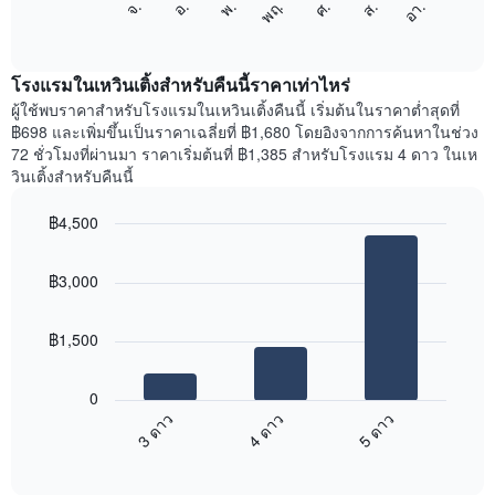
ศ.
พฤ.
พ.
อ.
จ.
อา.
ส.
1
ต่อ
End
แกน
of
ไป
interactive
แสดง
นี้
chart
เดือน
แสดง
โรงแรมในเหวินเติ้งสำหรับคืนนี้ราคาเท่าไหร่
แผนภูมิ
ราคา
ผู้ใช้พบราคาสำหรับโรงแรมในเหวินเติ้งคืนนี้ เริ่มต้นในราคาต่ำสุดที่
มี
เฉลี่ย
฿698 และเพิ่มขึ้นเป็นราคาเฉลี่ยที่ ฿1,680 โดยอิงจากการค้นหาในช่วง
แกน
ของ
72 ชั่วโมงที่ผ่านมา ราคาเริ่มต้นที่ ฿1,385 สำหรับโรงแรม 4 ดาว ในเห
Y
ห้อง
วินเติ้งสำหรับคืนนี้
1
พัก
แกน
ใน
แแส
฿4,500
แต่ละ
ดง
Bar
วัน
Chart
ราคา
graphic.
chart
ของ
฿3,000
with
เฉลี่ย
สัปดาห์
3
ของ
แผนภูมิ
bars.
ห้อง
มี
฿1,500
พัก
แกน
แผนภูมิ
X
ต่อ
1
0
ไป
แกน
3 ดาว
4 ดาว
5 ดาว
นี้
แสดง
End
แสดง
วัน
of
ราคา
interactive
ของ
เฉลี่ย
chart