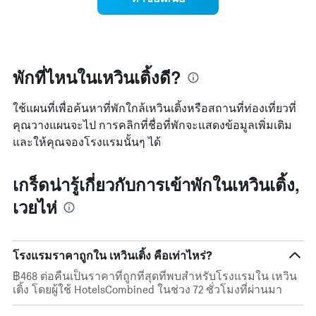
1
พัก
แกน
ใน
แสดง
สุด
หมวด
สัปดาห์
หมู่
นี้
โรงแรม
ที่
พักที่ไหนในเหวินเติ้งดี?
ตาม
พบ
จำนวน
ใน
ใช้แผนที่เพื่อค้นหาที่พักใกล้เหวินเติ้งหรือสถานที่ท่องเที่ยวที่
ดาว
ช่วง
แผนภูมิ
คุณวางแผนจะไป การคลิกที่ชื่อที่พักจะแสดงข้อมูลเพิ่มเติม
3
มี
วัน
และให้คุณจองโรงแรมนั้นๆ ได้
แกน
ที่
Y
ผ่าน
1
มา
เกร็ดน่ารู้เกี่ยวกับการเข้าพักในเหวินเติ้ง,
แกน
โดย
เวยไห่
แสดง
รวบรวม
ราคา
ตาม
เฉลี่ย
ระดับ
ของ
ดาว
โรงแรมราคาถูกใน เหวินเติ้ง คือเท่าไหร่?
ห้อง
แผนภูมิ
พัก
มี
฿468 ต่อคืนเป็นราคาที่ถูกที่สุดที่พบสำหรับโรงแรมใน เหวิน
คืน
แกน
เติ้ง โดยผู้ใช้ HotelsCombined ในช่วง 72 ชั่วโมงที่ผ่านมา
นี้
X
ซึ่ง
1