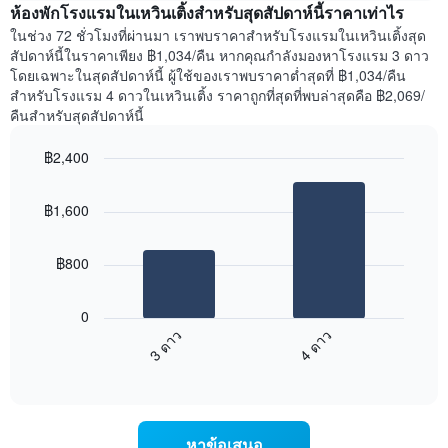
สัปดาห์
ห้องพักโรงแรมในเหวินเติ้งสำหรับสุดสัปดาห์นี้ราคาเท่าไร
ของ
แผนภูมิ
ห้อง
ในช่วง 72 ชั่วโมงที่ผ่านมา เราพบราคาสำหรับโรงแรมในเหวินเติ้งสุด
มี
พัก
สัปดาห์นี้ในราคาเพียง ฿1,034/คืน หากคุณกำลังมองหาโรงแรม 3 ดาว
แกน
คืน
โดยเฉพาะในสุดสัปดาห์นี้ ผู้ใช้ของเราพบราคาต่ำสุดที่ ฿1,034/คืน
Y
นี้
สำหรับโรงแรม 4 ดาวในเหวินเติ้ง ราคาถูกที่สุดที่พบล่าสุดคือ ฿2,069/
1
ที่
คืนสำหรับสุดสัปดาห์นี้
แกน
พบ
แแส
ใน
฿2,400
ดง
ช่วง
ราคา
Bar
Chart
3
เฉลี่ย
graphic.
chart
วัน
฿1,600
with
ของ
ที่
2
ห้อง
ผ่าน
bars.
พัก
มา
฿800
โดย
แผนภูมิ
รวบรวม
ต่อ
0
ตาม
ไป
3 ดาว
4 ดาว
ระดับ
นี้
ดาว
End
แสดง
of
แผนภูมิ
ราคา
interactive
มี
เฉลี่ย
chart
แกน
ของ
X
ห้อง
หาข้อเสนอ