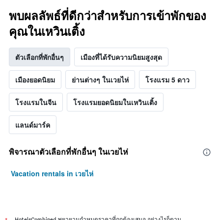
พบใน
แกน
พบผลลัพธ์ที่ดีกว่าสำหรับการเข้าพักของ
3
แสดง
วัน
หมวด
คุณในเหวินเติ้ง
ที่
หมู่
ผ่าน
โรงแรม
มา
ตาม
ตัวเลือกที่พักอื่นๆ
เมืองที่ได้รับความนิยมสูงสุด
จำนวน
ดาว
เมืองยอดนิยม
ย่านต่างๆ ในเวยไห่
โรงแรม 5 ดาว
แผนภูมิ
มี
แกน
โรงแรมในจีน
โรงแรมยอดนิยมในเหวินเติ้ง
Y
1
แลนด์มาร์ค
แกน
แสดง
ราคา
พิจารณาตัวเลือกที่พักอื่นๆ ในเวยไห่
เฉลี่ย
ของ
Vacation rentals in เวยไห่
ห้อง
พัก
ใน
ช่วง
สุด
HotelsCombined พยายามกำหนดราคาที่ถูกต้องเสมอ อย่างไรก็ตาม