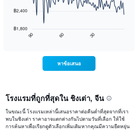
data
ดาว
ช่วง
points.
แผนภูมิ
฿2,400
3
มี
วัน
แผนภูมิ
แกน
ที่
ต่อ
Y
ผ่าน
฿1,800
ไป
1
มา
60
30
90
นี้
End
แกน
โดย
of
แสดง
แสดง
interactive
รวบรวม
การ
chart
ราคา
ตาม
เปลี่ยนแปลง
เฉลี่ย
ระดับ
ของ
ของ
หาข้อเสนอ
ดาว
ราคา
ห้อง
แผนภูมิ
ห้อง
พัก
มี
พัก
คืน
แกน
เมื่อ
นี้
X
ใกล้
ซึ่ง
1
ถึง
โรงแรมที่ถูกที่สุดใน ชิงเต่า, จีน
พบใน
แกน
วัน
3
แสดง
ที่
วัน
หมวด
ในขณะนี้ โรงแรมเหล่านี้เสนอราคาต่อคืนต่ำที่สุดจากที่เรา
เข้า
ที่
หมู่
พัก
พบในชิงเต่า ราคาอาจแตกต่างกันไปตามวันที่เลือก ให้ใช้
ผ่าน
โรงแรม
แผนภูมิ
การค้นหาเพื่อเรียกดูตัวเลือกเพิ่มเติมหากคุณมีความยืดหยุ่น
มา
ตาม
มี
จำนวน
แกน