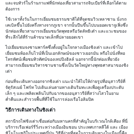
และจบทัวร์ในร้านกาแฟที่นักท่องเที่ยวสามารถจิบเบียร์ที่เลือกได้ตาม
ต้องการ
ใช้เวลาทั้งวันในการเยี่ยมชมธรรมชาติได้ที่จุดชมวิวเหลาซาน นั่งรถ
เคเบิลขึ้นไปยังครึ่งทางจากภูเขา จากนั้นปีนขึ้นไปบนยอดเขาจูเฟิ่งซึ่ง
นักท่องเที่ยวสามารถเยี่ยมชมวัดพุทธหรือวัดลัทธิเต๋า และแวะชมของ
ที่ระลึกได้ที่ร้านค้าขนาดเล็กที่ปลายยอดเขา
ไปเยี่ยมชมจงซานพาร์คซึ่งตั้งอยู่ในใจกลางเมืองชิงเต่า และเข้าไป
เยี่ยมชมห้องเก็บไวน์ที่เป็นเอกลักษณ์ของชาวเยอรมัน หรือไปนั่งที่หอ
โทรทัศน์เพื่อชมทิวทัศน์ของเทปปิงฮิลล์ นอกจากนี้นักท่องเที่ยวยัง
สามารถเยี่ยมชมวิหารซานชานซึ่งเป็นวัดใหญ่ทางพุทธศาสนาของชิง
เต่า
ก่อนที่จะเดินทางออกจากชิงเต่า แนะนำให้ไปให้ถ่ายรูปที่อนุสาวรีย์ที่
จัตุรัสเมย์ โฟร์ท ไปเดินเล่นตามทางเดินริมทะเลเพื่อดูเครื่องประดับ
เล็ก ๆ และเพลิดเพลินไปกับฉากของอนุสาวรีย์ที่สว่างไสวในยาม
ค่ำคืนและสำรวจพื้นที่ที่ใช้ในการล่องเรือโอลิมปิค
วิธีการเดินทางในชิงเต่า
สถานีรถไฟชิงเต่าเชื่อมต่อกับมหานครที่สำคัญในบริเวณใกล้เคียง ที่นี่
บริการเรือเฟอร์รี่วิ่งระหว่างเมืองอินชอน ประเทศเกาหลีใต้ และ เมือง
ชิโมโนเซกิในประเทศญี่ปุ่น วิธีที่ง่ายที่สุดในการเดินทางในเมืองนี้คือ