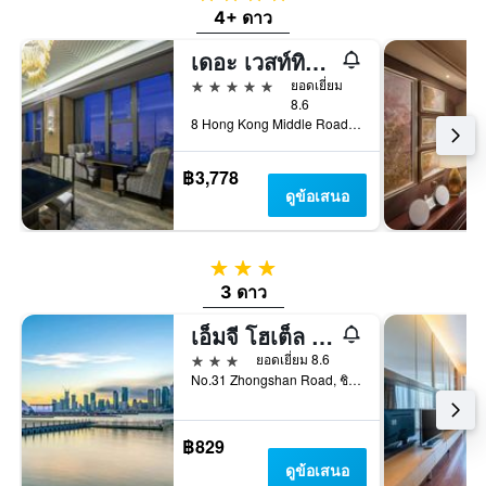
ที่
4+ ดาว
ผ่าน
มา
เดอะ เวสท์ทิน ซิงเต่า
5 ดาว
ยอดเยี่ยม
8.6
8 Hong Kong Middle Road, Shinan District, ชิงเต่า, จีน
฿3,778
ดูข้อเสนอ
3 ดาว
3 ดาว
เอ็มจี โฮเต็ล - สานต์. ไมเคิลส์ คาทีดรัล, ชิงดาว
3 ดาว
ยอดเยี่ยม 8.6
No.31 Zhongshan Road, ชิงเต่า, จีน
฿829
ดูข้อเสนอ