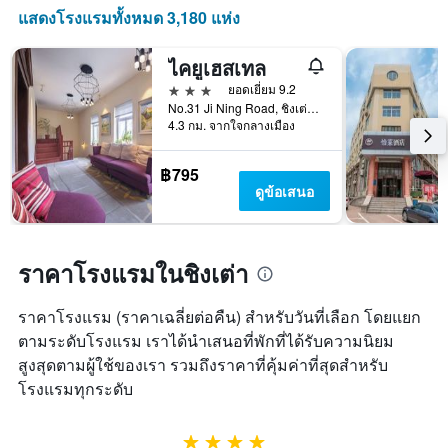
ดาว
X
แสดงโรงแรมทั้งหมด 3,180 แห่ง
แผนภูมิ
1
มี
แกน
แกน
ไคยูเฮสเทล
แสดง
Y
จำนวน
3 ดาว
ยอดเยี่ยม 9.2
1
วัน
No.31 Ji Ning Road, ชิงเต่า, จีน
แกน
ก่อน
4.3 กม. จากใจกลางเมือง
แสดง
การ
ราคา
เข้า
฿795
เฉลี่ย
พัก
ดูข้อเสนอ
ของ
แผนภูมิ
ห้อง
มี
พัก
แกน
ใน
Y
ราคาโรงแรมในชิงเต่า
ช่วง
1
สุด
แกน
สัปดาห์
ราคาโรงแรม (ราคาเฉลี่ยต่อคืน) สำหรับวันที่เลือก โดยแยก
แแส
นี้
ดง
ตามระดับโรงแรม เราได้นำเสนอที่พักที่ได้รับความนิยม
ที่
ราคา
สูงสุดตามผู้ใช้ของเรา รวมถึงราคาที่คุ้มค่าที่สุดสำหรับ
พบ
เฉลี่ย
ใน
โรงแรมทุกระดับ
ของ
ช่วง
ห้อง
3
พัก
วัน
4 ดาว