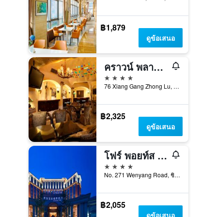
฿1,879
ดูข้อเสนอ
คราวน์ พลาซ่า โฮเทล ชิงเต่า บาย IHG
4 ดาว
76 Xiang Gang Zhong Lu, ชิงเต่า, จีน
฿2,325
ดูข้อเสนอ
โฟร์ พอยท์ส บาย เชอราตัน ชิงเต่า เฉิงหยาง
4 ดาว
No. 271 Wenyang Road, ชิงเต่า, จีน
฿2,055
ดูข้อเสนอ