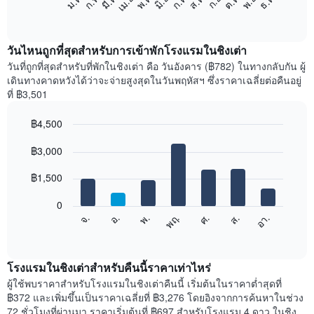
ม.ค.
ก.พ.
มี.ค.
เม.ย.
พ.ค.
มิ.ย.
ก.ค.
ส.ค.
ก.ย.
ต.ค.
พ.ย.
ธ.ค.
ต่อ
End
of
ไป
interactive
นี้
chart
แสดง
วันไหนถูกที่สุดสำหรับการเข้าพักโรงแรมในชิงเต่า
ราคา
วันที่ถูกที่สุดสำหรับที่พักในชิงเต่า คือ วันอังคาร (฿782) ในทางกลับกัน ผู้
เฉลี่ย
เดินทางคาดหวังได้ว่าจะจ่ายสูงสุดในวันพฤหัสฯ ซึ่งราคาเฉลี่ยต่อคืนอยู่
ของ
ที่ ฿3,501
ห้อง
พัก
฿4,500
ใน
Bar
แต่ละ
Chart
graphic.
฿3,000
chart
เดือน
with
แผนภูมิ
7
฿1,500
มี
bars.
แกน
0
X
แผนภูมิ
ศ.
พฤ.
พ.
อ.
จ.
อา.
ส.
1
ต่อ
End
แกน
of
ไป
interactive
แสดง
นี้
chart
เดือน
แสดง
โรงแรมในชิงเต่าสำหรับคืนนี้ราคาเท่าไหร่
แผนภูมิ
ราคา
ผู้ใช้พบราคาสำหรับโรงแรมในชิงเต่าคืนนี้ เริ่มต้นในราคาต่ำสุดที่
มี
เฉลี่ย
฿372 และเพิ่มขึ้นเป็นราคาเฉลี่ยที่ ฿3,276 โดยอิงจากการค้นหาในช่วง
แกน
ของ
72 ชั่วโมงที่ผ่านมา ราคาเริ่มต้นที่ ฿697 สำหรับโรงแรม 4 ดาว ในชิง