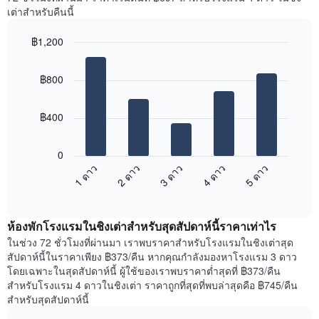
Y
ห้อง
เต่าสำหรับคืนนี้
1
พัก
แกน
ใน
แแส
฿1,200
แต่ละ
ดง
Bar
วัน
Chart
ราคา
graphic.
chart
ของ
฿800
with
เฉลี่ย
สัปดาห์
5
ของ
แผนภูมิ
bars.
ห้อง
มี
฿400
พัก
แกน
แผนภูมิ
X
ต่อ
1
0
ไป
แกน
1 ดาว
2 ดาว
3 ดาว
4 ดาว
5 ดาว
นี้
แสดง
End
แสดง
วัน
of
ราคา
interactive
ของ
เฉลี่ย
chart
สัปดาห์
ห้องพักโรงแรมในชิงเต่าสำหรับสุดสัปดาห์นี้ราคาเท่าไร
ของ
แผนภูมิ
ห้อง
ในช่วง 72 ชั่วโมงที่ผ่านมา เราพบราคาสำหรับโรงแรมในชิงเต่าสุด
มี
พัก
สัปดาห์นี้ในราคาเพียง ฿373/คืน หากคุณกำลังมองหาโรงแรม 3 ดาว
แกน
คืน
โดยเฉพาะในสุดสัปดาห์นี้ ผู้ใช้ของเราพบราคาต่ำสุดที่ ฿373/คืน
Y
นี้
สำหรับโรงแรม 4 ดาวในชิงเต่า ราคาถูกที่สุดที่พบล่าสุดคือ ฿745/คืน
1
ที่
สำหรับสุดสัปดาห์นี้
แกน
พบ
แแส