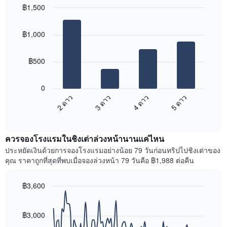
ใน
฿1,500
ดง
ช่วง
ราคา
Bar
Chart
3
เฉลี่ย
graphic.
chart
วัน
฿1,000
with
ของ
ที่
4
ห้อง
ผ่าน
bars.
พัก
มา
฿500
โดย
แผนภูมิ
รวบรวม
ต่อ
0
ตาม
ไป
2 ดาว
3 ดาว
4 ดาว
5 ดาว
ระดับ
นี้
ดาว
End
แสดง
of
แผนภูมิ
ราคา
interactive
มี
เฉลี่ย
chart
แกน
ควรจองโรงแรมในชิงเต่าล่วงหน้านานแค่ไหน
ของ
X
ห้อง
ประหยัดเงินด้วยการจองโรงแรมอย่างน้อย 79 วันก่อนทริปไปชิงเต่าของ
1
พัก
คุณ ราคาถูกที่สุดที่พบเมื่อจองล่วงหน้า 79 วันคือ ฿1,988 ต่อคืน
แกน
ใน
แสดง
สุด
หมวด
฿3,600
สัปดาห์
หมู่
นี้
Line
Chart
โรงแรม
graphic.
chart
ที่
ตาม
with
฿3,000
พบ
90
จำนวน
ใน